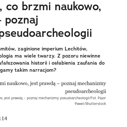
, co brzmi naukowo,
– poznaj
seudoarcheologii
smitów, zaginione imperium Lechitów,
logia ma wiele twarzy. Z pozoru niewinne
ałszowania historii i osłabienia zaufania do
legamy takim narracjom?
wo, jest prawdą – poznaj mechanizmy pseudoarcheologii/Fot. Pajor
Pawel/Shutterstock
:14