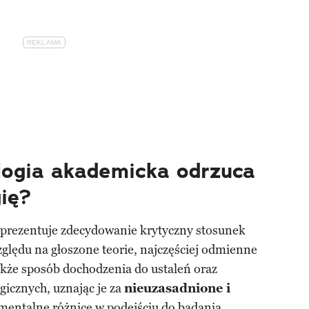
logia akademicka odrzuca
ię?
prezentuje zdecydowanie krytyczny stosunek
ględu na głoszone teorie, najczęściej odmienne
akże sposób dochodzenia do ustaleń oraz
ogicznych, uznając je za
nieuzasadnione i
damentalne różnice w podejściu do badania