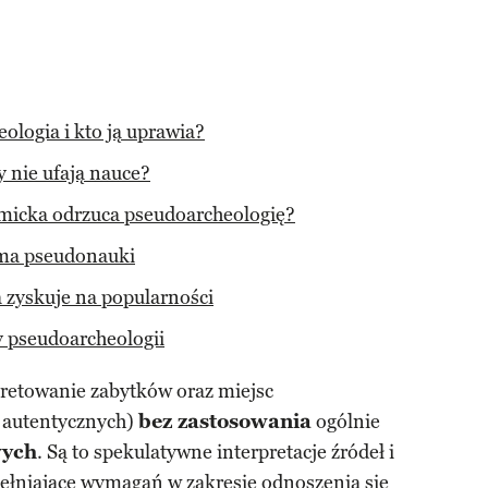
logia i kto ją uprawia?
 nie ufają nauce?
micka odrzuca pseudoarcheologię?
rma pseudonauki
 zyskuje na popularności
y pseudoarcheologii
pretowanie zabytków oraz miejsc
e autentycznych)
bez zastosowania
ogólnie
wych
. Są to spekulatywne interpretacje źródeł i
pełniające wymagań w zakresie odnoszenia się