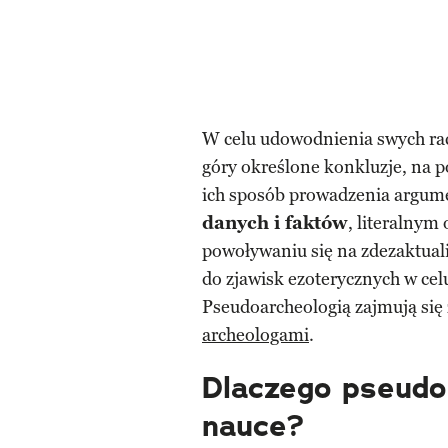
W celu udowod­nienia swych rac
góry określone konkluzje, na 
ich sposób prowadzenia argume
danych i faktów
, literalnym
powoływaniu się na zdezaktual
do zjawisk ezoterycznych w ce
Pseudoarcheologią zajmują się
archeologami
.
Dlaczego pseudo
nauce?