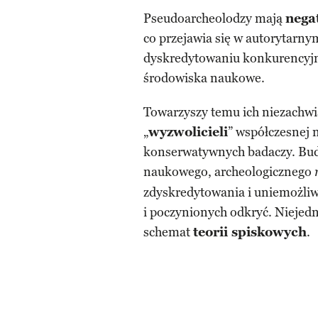
Pseudoarcheolodzy mają
nega
co przejawia się w autorytarny
dyskredytowaniu konku­rencyj
środowiska naukowe.
Towarzyszy temu ich niezachwia
„
wyzwolicieli
” współczesnej n
konserwatywnych badaczy. Budu
naukowego, archeologicznego
zdyskredytowania i uniemożliw
i poczynionych odkryć. Niejedn
schemat
teorii spiskowych
.