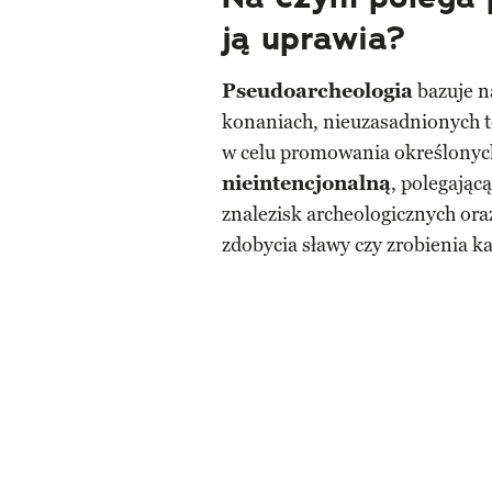
ją uprawia?
Pseudoarcheologia
bazuje n
konaniach, nieuzasadnionych te
w celu promowania określonyc
nieintencjonalną
, polega­ją
znalezisk archeologicznych ora
zdobycia sławy czy zrobienia ka