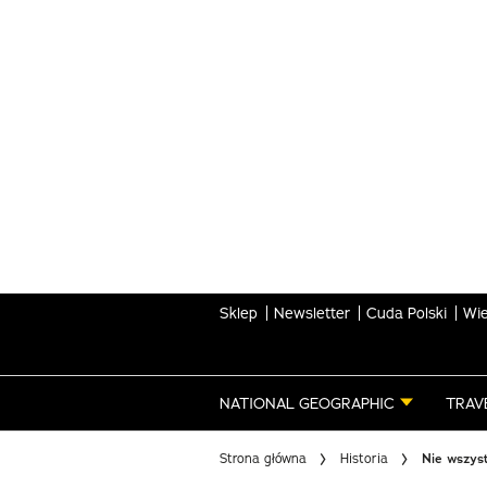
Skip
to
main
content
Sklep
Newsletter
Cuda Polski
Wie
NATIONAL GEOGRAPHIC
TRAV
Strona główna
Historia
Nie wszyst