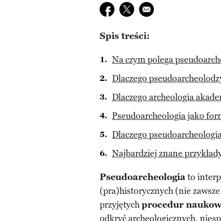
Udostępnij na facebook
Udostępnij na twitter
E-mail do przyjaciela
Spis treści:
Na czym polega pseudoarcheo
Dlaczego pseudoarcheolodzy
Dlaczego archeologia akade
Pseudoarcheologia jako fo
Dlaczego pseudoarcheologia
Najbardziej znane przykład
Pseudoarcheologia
to inter
(pra)historycznych (nie zawsz
przyjętych
procedur nauko
odkryć archeologicznych, nies