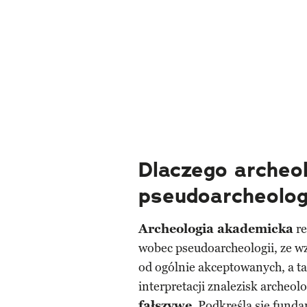
Dlaczego archeo
pseudoarcheolog
Archeologia akademicka
re
wobec pseudoarcheologii, ze wz
od ogól­nie akceptowanych, a t
interpretacji zna­lezisk archeol
fałszywe
. Podkreśla się fun­