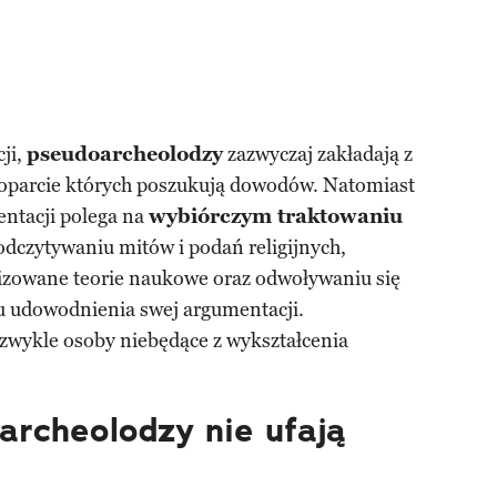
ji,
pseudoarcheolodzy
zazwyczaj zakładają z
poparcie których poszukują dowodów. Natomiast
nta­cji polega na
wybiórczym traktowaniu
 odczytywaniu mitów i podań religijnych,
izowane teorie naukowe oraz odwo­ływaniu się
lu udowodnienia swej argumentacji.
 zwykle osoby niebędące z wykształcenia
archeolodzy nie ufają