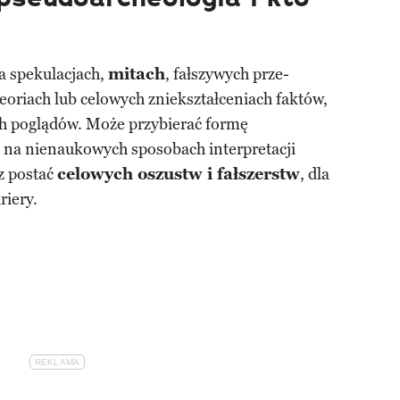
a spekulacjach,
mitach
, fałszywych prze­
oriach lub celowych zniekształceniach faktów,
h poglądów. Może przybierać formę
cą na nienaukowych sposobach interpretacji
z postać
celowych oszustw i fałszerstw
, dla
riery.