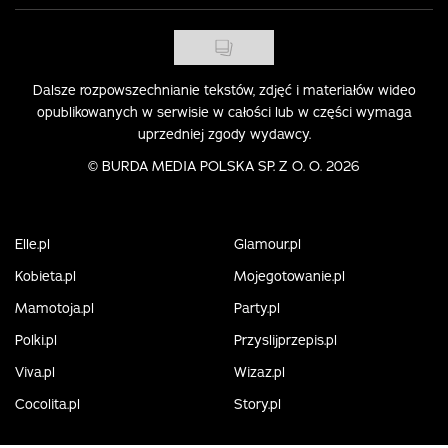
Dalsze rozpowszechnianie tekstów, zdjęć i materiałów wideo
opublikowanych w serwisie w całości lub w części wymaga
uprzedniej zgody wydawcy.
©
BURDA MEDIA POLSKA SP. Z O. O. 2026
Elle.pl
Glamour.pl
Kobieta.pl
Mojegotowanie.pl
Mamotoja.pl
Party.pl
Polki.pl
Przyslijprzepis.pl
Viva.pl
Wizaz.pl
Cocolita.pl
Story.pl