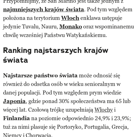
Przypomnijmy, że San Marino jest także jednym z
najmniejszych krajów świata
. Pod tym względem
położona na terytorium
Włoch
enklawa ustępuje
jedynie Tuvalu, Nauru,
Monako
oraz wspominanemu
chwilę wcześniej Państwu Watykańskiemu.
Ranking najstarszych krajów
świata
Najstarsze państwo świata
może odnosić się
również do odsetka osób w wieku senioralnym w
danej populacji. Pod tym względem prym wiedzie
Japonia
, gdzie ponad 30% społeczeństwa ma 65 lub
więcej lat. Czołową trójkę uzupełniają
Włochy
i
Finlandia
na poziomie odpowiednio 24,9% i 23,9%;
tuż za nimi plasuje się Portoryko, Portugalia, Grecja,
Niemcy i Chorwacja.