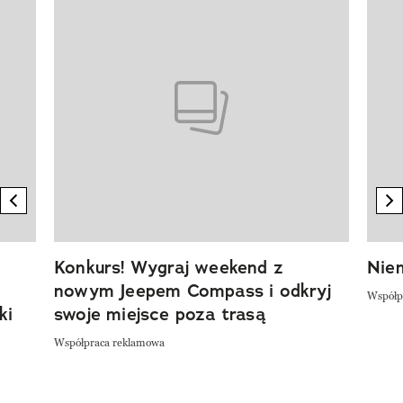
Pokazywanie elementu 1 z 20
previous element
n
Konkurs! Wygraj weekend z
Niem
nowym Jeepem Compass i odkryj
Współp
ki
swoje miejsce poza trasą
Współpraca reklamowa