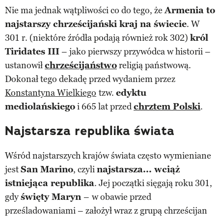
Nie ma jednak wątpliwości co do tego, że
Armenia to
najstarszy chrześcijański kraj na świecie
. W
301 r. (niektóre źródła podają również rok 302)
król
Tiridates III
– jako pierwszy przywódca w historii –
ustanowił
chrześcijaństwo
religią państwową.
Dokonał tego dekadę przed wydaniem przez
Konstantyna Wielkiego
tzw.
edyktu
mediolańskiego
i 665 lat przed
chrztem Polski
.
Najstarsza republika świata
Wśród najstarszych krajów świata często wymieniane
jest
San Marino
, czyli
najstarsza... wciąż
istniejąca republika
. Jej początki sięgają roku 301,
gdy
święty Maryn
–
w obawie przed
prześladowaniami – założył wraz z grupą chrześcijan