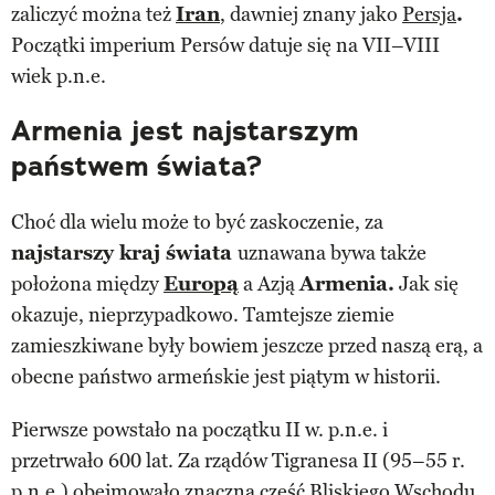
zaliczyć można też
Iran
, dawniej znany jako
Persja
.
Początki imperium Persów datuje się na VII–VIII
wiek p.n.e.
Armenia jest najstarszym
państwem świata?
Choć dla wielu może to być zaskoczenie, za
najstarszy kraj świata
uznawana bywa także
położona między
Europą
a Azją
Armenia.
Jak się
okazuje, nieprzypadkowo. Tamtejsze ziemie
zamieszkiwane były bowiem jeszcze przed naszą erą, a
obecne państwo armeńskie jest piątym w historii.
Pierwsze powstało na początku II w. p.n.e. i
przetrwało 600 lat. Za rządów Tigranesa II (95–55 r.
p.n.e.) obejmowało znaczną część Bliskiego Wschodu.