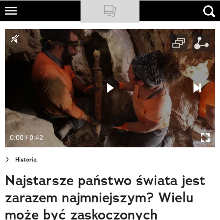
Skip
to
NATIONAL GEOGRAPHIC
main
content
TRAVELER
PODCASTY
Sklep
Newsletter
0:00 / 0:42
Cuda Polski
Historia
Wielki Konkurs Fotograficzny
Najstarsze państwo świata jest
Trendbook Podróżniczy
zarazem najmniejszym? Wielu
Polecane
może być zaskoczonych