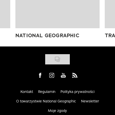
NATIONAL GEOGRAPHIC
TRA
Visit us on Facebook
Visit us on Instagram
Visit us on Youtube
Visit us on Rss
Kontakt
Regulamin
Polityka prywatności
O towarzystwie National Geographic
Newsletter
Moje zgody