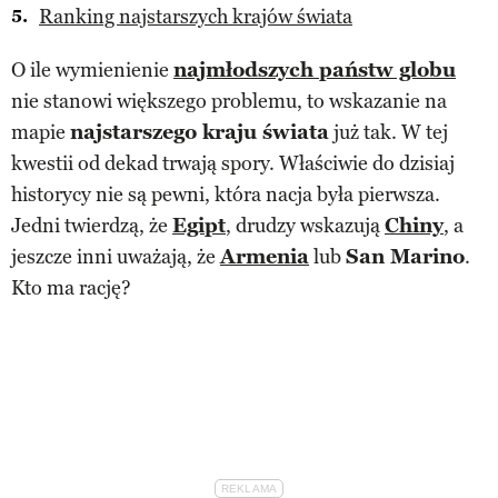
Ranking najstarszych krajów świata
O ile wymienienie
najmłodszych państw globu
nie stanowi większego problemu, to wskazanie na
mapie
najstarszego kraju świata
już tak. W tej
kwestii od dekad trwają spory. Właściwie do dzisiaj
historycy nie są pewni, która nacja była pierwsza.
Jedni twierdzą, że
Egipt
, drudzy wskazują
Chiny
, a
jeszcze inni uważają, że
Armenia
lub
San Marino
.
Kto ma rację?