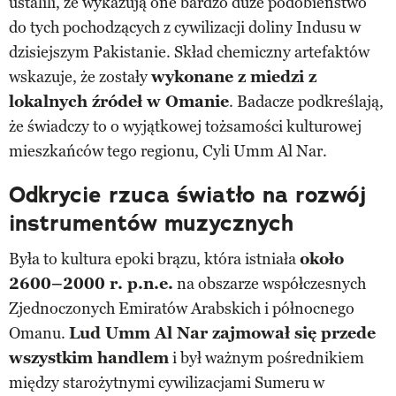
ustalili, że wykazują one bardzo duże podobieństwo
do tych pochodzących z cywilizacji doliny Indusu w
dzisiejszym Pakistanie. Skład chemiczny artefaktów
wskazuje, że zostały
wykonane z miedzi z
lokalnych źródeł w Omanie
. Badacze podkreślają,
że świadczy to o wyjątkowej tożsamości kulturowej
mieszkańców tego regionu, Cyli Umm Al Nar.
Odkrycie rzuca światło na rozwój
instrumentów muzycznych
Była to kultura epoki brązu, która istniała
około
2600–2000 r. p.n.e.
na obszarze współczesnych
Zjednoczonych Emiratów Arabskich i północnego
Omanu.
Lud Umm Al Nar zajmował się przede
wszystkim handlem
i był ważnym pośrednikiem
między starożytnymi cywilizacjami Sumeru w