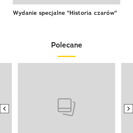
Wydanie specjalne "Historia czarów"
Polecane
Pokazywanie elementu 1 z 20
previous element
n