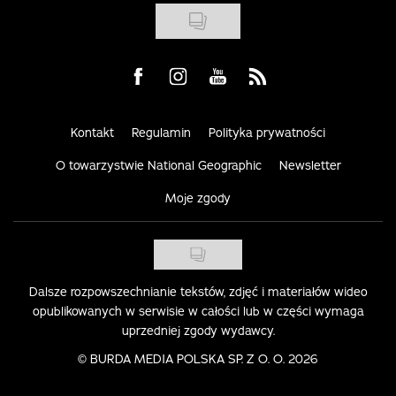
Visit us on Facebook
Visit us on Instagram
Visit us on Youtube
Visit us on Rss
Kontakt
Regulamin
Polityka prywatności
O towarzystwie National Geographic
Newsletter
Moje zgody
Dalsze rozpowszechnianie tekstów, zdjęć i materiałów wideo
opublikowanych w serwisie w całości lub w części wymaga
uprzedniej zgody wydawcy.
©
BURDA MEDIA POLSKA SP. Z O. O. 2026