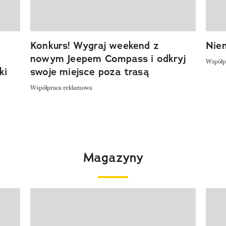
Konkurs! Wygraj weekend z
Niem
nowym Jeepem Compass i odkryj
Współp
ki
swoje miejsce poza trasą
Współpraca reklamowa
Magazyny
Pokazywanie elementu 1 z 4