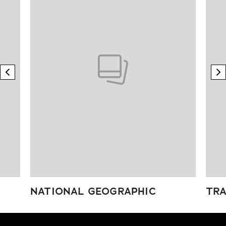
previous element
n
NATIONAL GEOGRAPHIC
TRA