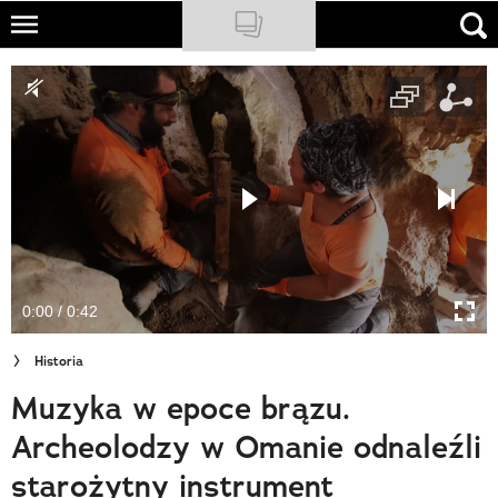
Skip
to
NATIONAL GEOGRAPHIC
main
content
TRAVELER
PODCASTY
Sklep
Newsletter
0:00 / 0:42
Cuda Polski
Historia
Wielki Konkurs Fotograficzny
Muzyka w epoce brązu.
Trendbook Podróżniczy
Archeolodzy w Omanie odnaleźli
Polecane
starożytny instrument