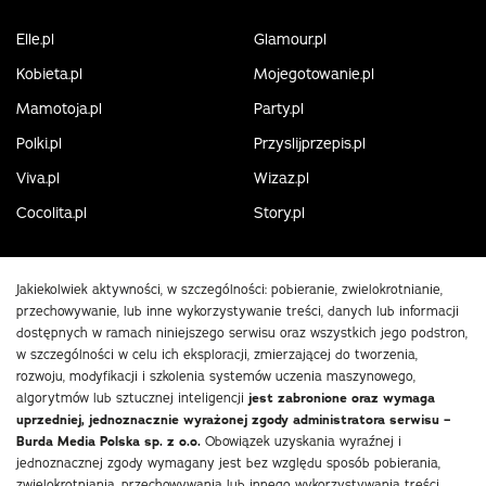
Elle.pl
Glamour.pl
Kobieta.pl
Mojegotowanie.pl
Mamotoja.pl
Party.pl
Polki.pl
Przyslijprzepis.pl
Viva.pl
Wizaz.pl
Cocolita.pl
Story.pl
Jakiekolwiek aktywności, w szczególności: pobieranie, zwielokrotnianie,
przechowywanie, lub inne wykorzystywanie treści, danych lub informacji
dostępnych w ramach niniejszego serwisu oraz wszystkich jego podstron,
w szczególności w celu ich eksploracji, zmierzającej do tworzenia,
rozwoju, modyfikacji i szkolenia systemów uczenia maszynowego,
algorytmów lub sztucznej inteligencji
jest zabronione oraz wymaga
uprzedniej, jednoznacznie wyrażonej zgody administratora serwisu –
Burda Media Polska sp. z o.o.
Obowiązek uzyskania wyraźnej i
jednoznacznej zgody wymagany jest bez względu sposób pobierania,
zwielokrotniania, przechowywania lub innego wykorzystywania treści,