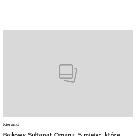
Kierunki
Bajkowy Sułtanat Omanu. 5 miejsc, które