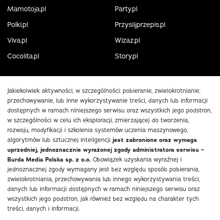
Mamotoja.pl
Party.pl
Polki.pl
Przyslijprzepis.pl
Viva.pl
Wizaz.pl
Cocolita.pl
Story.pl
Jakiekolwiek aktywności, w szczególności: pobieranie, zwielokrotnianie,
przechowywanie, lub inne wykorzystywanie treści, danych lub informacji
dostępnych w ramach niniejszego serwisu oraz wszystkich jego podstron,
w szczególności w celu ich eksploracji, zmierzającej do tworzenia,
rozwoju, modyfikacji i szkolenia systemów uczenia maszynowego,
algorytmów lub sztucznej inteligencji
jest zabronione oraz wymaga
uprzedniej, jednoznacznie wyrażonej zgody administratora serwisu –
Burda Media Polska sp. z o.o.
Obowiązek uzyskania wyraźnej i
jednoznacznej zgody wymagany jest bez względu sposób pobierania,
zwielokrotniania, przechowywania lub innego wykorzystywania treści,
danych lub informacji dostępnych w ramach niniejszego serwisu oraz
wszystkich jego podstron, jak również bez względu na charakter tych
treści, danych i informacji.