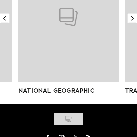
previous element
n
NATIONAL GEOGRAPHIC
TRA