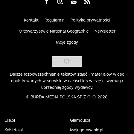
Visit us on Facebook
Visit us on Instagram
Visit us on Youtube
Visit us on Rss
Kontakt
Regulamin
Polityka prywatności
O towarzystwie National Geographic
Newsletter
Moje zgody
Dalsze rozpowszechnianie tekstów, zdjęć i materiałów wideo
opublikowanych w serwisie w całości lub w części wymaga
uprzedniej zgody wydawcy.
©
BURDA MEDIA POLSKA SP. Z O. O. 2026
Elle.pl
Glamour.pl
Kobieta.pl
Mojegotowanie.pl