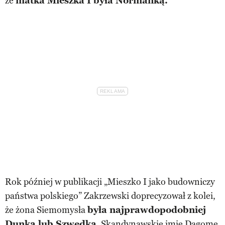
że
matka Mieszka I była Normanką.
Rok później w publikacji „Mieszko I jako budowniczy
państwa polskiego” Zakrzewski doprecyzował z kolei,
że żona Siemomysła
była najprawdopodobniej
Dunką lub Szwedką
. Skandynawskie imię Dagome