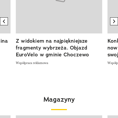
previous element
n
ina
Z widokiem na najpiękniejsze
Kon
fragmenty wybrzeża. Objazd
now
EuroVelo w gminie Choczewo
swoj
Współpraca reklamowa
Współp
Magazyny