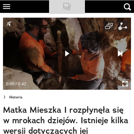
Skip
to
NATIONAL GEOGRAPHIC
main
content
TRAVELER
PODCASTY
Sklep
Newsletter
0:00 / 0:42
Cuda Polski
Historia
Wielki Konkurs Fotograficzny
Matka Mieszka I rozpłynęła się
Trendbook Podróżniczy
w mrokach dziejów. Istnieje kilka
Polecane
wersji dotyczących jej