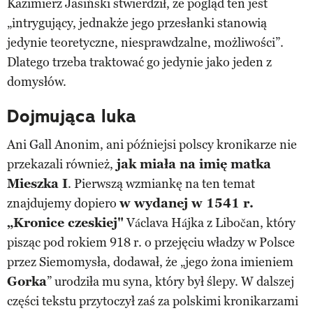
Kazimierz Jasiński stwierdził, że pogląd ten jest
„intrygujący, jednakże jego przesłanki stanowią
jedynie teoretyczne, niesprawdzalne, możliwości”.
Dlatego trzeba traktować go jedynie jako jeden z
domysłów.
Dojmująca luka
Ani Gall Anonim, ani późniejsi polscy kronikarze nie
przekazali również,
jak miała na imię matka
Mieszka I
. Pierwszą wzmiankę na ten temat
znajdujemy dopiero
w wydanej w 1541 r.
„Kronice czeskiej"
Václava Hájka z Libočan, który
pisząc pod rokiem 918 r. o przejęciu władzy w Polsce
przez Siemomysła, dodawał, że „jego żona imieniem
Gorka
” urodziła mu syna, który był ślepy. W dalszej
części tekstu przytoczył zaś za polskimi kronikarzami