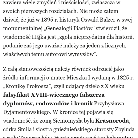
zawiera wiele zmyśleń i nieścisłości, zwłaszcza w
swoich pierwszych rozdziałach. Nie może zatem
dziwić, że już w 1895 r. historyk Oswald Balzer w swej
monumentalnej „Genealogii Piastów" stwierdził, że
wiadomość Hájka jest „zgoła nieprzydatna dla historii,
podanie zaś jego uważać należy za jeden z licznych,
właściwych temu autorowi wymysłów”.
Z całą stanowczością należy również odrzucić jako
źródło informacji o matce Mieszka I wydaną w 1825 r.
„Kronikę Prokosza”, czyli udający dzieło z X wieku
falsyfikat XVIII-wiecznego fałszerza
dyplomów, rodowodów i kronik
Przybysława
Dyjamentowskiego. W kronice tej pojawia się
wiadomość, że żoną Siemomysła była
Krasnoroda
,
córka Smila i siostra gnieźnieńskiego starosty Zbyluda
z rodu Toporczyków. Warto przytoczyć ten bałamutny