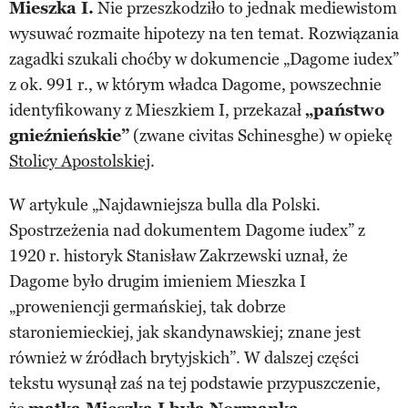
Mieszka I.
Nie przeszkodziło to jednak mediewistom
wysuwać rozmaite hipotezy na ten temat. Rozwiązania
zagadki szukali choćby w dokumencie „Dagome iudex”
z ok. 991 r., w którym władca Dagome, powszechnie
identyfikowany z Mieszkiem I, przekazał
„państwo
gnieźnieńskie”
(zwane civitas Schinesghe) w opiekę
Stolicy Apostolskiej
.
W artykule „Najdawniejsza bulla dla Polski.
Spostrzeżenia nad dokumentem Dagome iudex” z
1920 r. historyk Stanisław Zakrzewski uznał, że
Dagome było drugim imieniem Mieszka I
„proweniencji germańskiej, tak dobrze
staroniemieckiej, jak skandynawskiej; znane jest
również w źródłach brytyjskich”. W dalszej części
tekstu wysunął zaś na tej podstawie przypuszczenie,