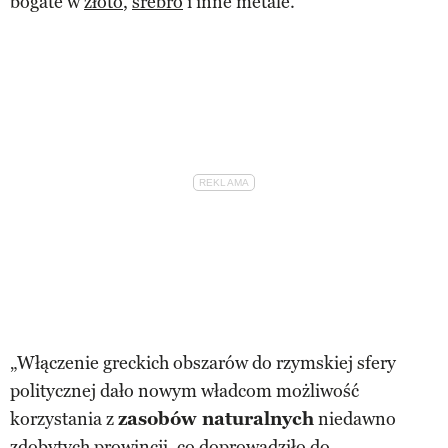
bogate w
złoto
,
srebro
i inne metale.
„Włączenie greckich obszarów do rzymskiej sfery
politycznej dało nowym władcom możliwość
korzystania z
zasobów naturalnych
niedawno
zdobytych prowincji, co doprowadziło do