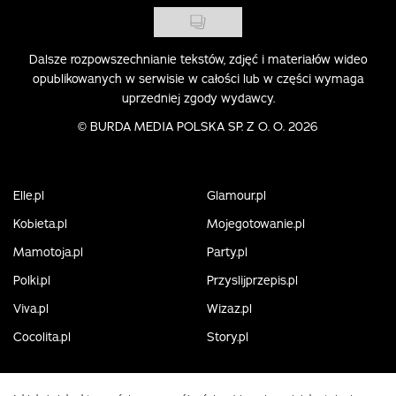
Dalsze rozpowszechnianie tekstów, zdjęć i materiałów wideo
opublikowanych w serwisie w całości lub w części wymaga
uprzedniej zgody wydawcy.
©
BURDA MEDIA POLSKA SP. Z O. O. 2026
Elle.pl
Glamour.pl
Kobieta.pl
Mojegotowanie.pl
Mamotoja.pl
Party.pl
Polki.pl
Przyslijprzepis.pl
Viva.pl
Wizaz.pl
Cocolita.pl
Story.pl