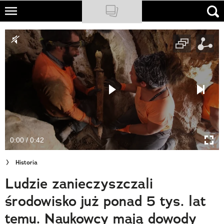
Skip
to
NATIONAL GEOGRAPHIC
main
content
TRAVELER
PODCASTY
Sklep
Newsletter
0:00 / 0:42
Cuda Polski
Historia
Wielki Konkurs Fotograficzny
Ludzie zanieczyszczali
Trendbook Podróżniczy
środowisko już ponad 5 tys. lat
Polecane
temu. Naukowcy mają dowody