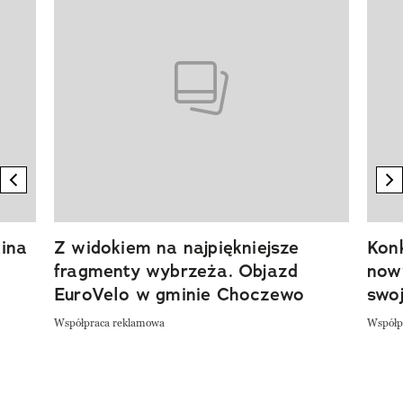
previous element
n
ina
Z widokiem na najpiękniejsze
Kon
fragmenty wybrzeża. Objazd
now
EuroVelo w gminie Choczewo
swoj
Współpraca reklamowa
Współp