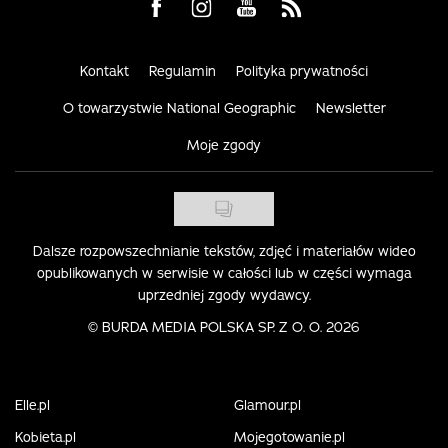
Visit us on Facebook
Visit us on Instagram
Visit us on Youtube
Visit us on Rss
Kontakt
Regulamin
Polityka prywatności
O towarzystwie National Geographic
Newsletter
Moje zgody
Dalsze rozpowszechnianie tekstów, zdjęć i materiałów wideo
opublikowanych w serwisie w całości lub w części wymaga
uprzedniej zgody wydawcy.
©
BURDA MEDIA POLSKA SP. Z O. O. 2026
Elle.pl
Glamour.pl
Kobieta.pl
Mojegotowanie.pl