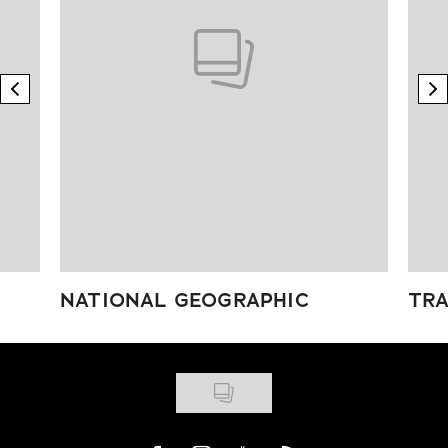
previous element
n
NATIONAL GEOGRAPHIC
TRA