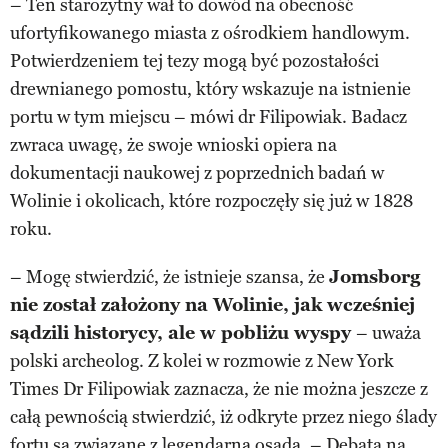
– Ten starożytny wał to dowód na obecność
ufortyfikowanego miasta z ośrodkiem handlowym.
Potwierdzeniem tej tezy mogą być pozostałości
drewnianego pomostu, który wskazuje na istnienie
portu w tym miejscu – mówi dr Filipowiak. Badacz
zwraca uwagę, że swoje wnioski opiera na
dokumentacji naukowej z poprzednich badań w
Wolinie i okolicach, które rozpoczęły się już w 1828
roku.
– Mogę stwierdzić, że istnieje szansa, że
Jomsborg
nie został założony na Wolinie, jak wcześniej
sądzili historycy, ale w pobliżu wyspy
– uważa
polski archeolog. Z kolei w rozmowie z New York
Times Dr Filipowiak zaznacza, że nie można jeszcze z
całą pewnością stwierdzić, iż odkryte przez niego ślady
fortu są związane z legendarną osadą. – Debata na