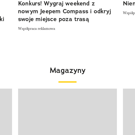
Konkurs! Wygraj weekend z
Niem
nowym Jeepem Compass i odkryj
Współp
ki
swoje miejsce poza trasą
Współpraca reklamowa
Magazyny
Pokazywanie elementu 1 z 4