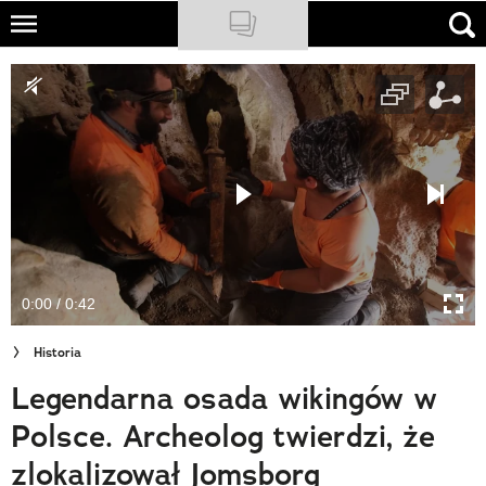
Skip
to
NATIONAL GEOGRAPHIC
main
content
TRAVELER
PODCASTY
Sklep
Newsletter
0:00 / 0:42
Cuda Polski
Historia
Wielki Konkurs Fotograficzny
Legendarna osada wikingów w
Trendbook Podróżniczy
Polsce. Archeolog twierdzi, że
Polecane
zlokalizował Jomsborg