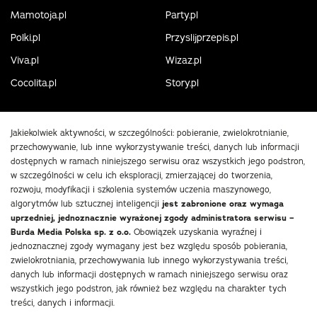
Mamotoja.pl
Party.pl
Polki.pl
Przyslijprzepis.pl
Viva.pl
Wizaz.pl
Cocolita.pl
Story.pl
Jakiekolwiek aktywności, w szczególności: pobieranie, zwielokrotnianie,
przechowywanie, lub inne wykorzystywanie treści, danych lub informacji
dostępnych w ramach niniejszego serwisu oraz wszystkich jego podstron,
w szczególności w celu ich eksploracji, zmierzającej do tworzenia,
rozwoju, modyfikacji i szkolenia systemów uczenia maszynowego,
algorytmów lub sztucznej inteligencji
jest zabronione oraz wymaga
uprzedniej, jednoznacznie wyrażonej zgody administratora serwisu –
Burda Media Polska sp. z o.o.
Obowiązek uzyskania wyraźnej i
jednoznacznej zgody wymagany jest bez względu sposób pobierania,
zwielokrotniania, przechowywania lub innego wykorzystywania treści,
danych lub informacji dostępnych w ramach niniejszego serwisu oraz
wszystkich jego podstron, jak również bez względu na charakter tych
treści, danych i informacji.