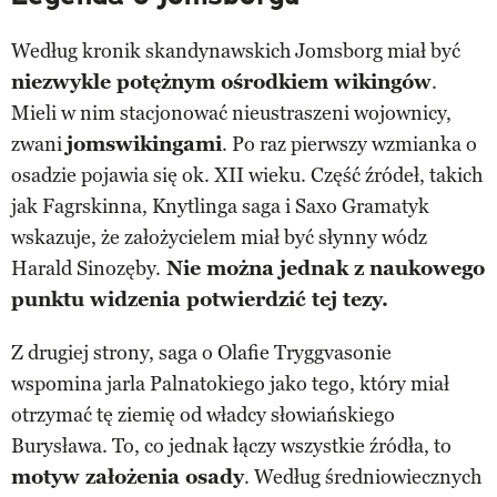
Według kronik skandynawskich Jomsborg miał być
niezwykle potężnym ośrodkiem wikingów
.
Mieli w nim stacjonować nieustraszeni wojownicy,
zwani
jomswikingami
. Po raz pierwszy wzmianka o
osadzie pojawia się ok. XII wieku. Część źródeł, takich
jak Fagrskinna, Knytlinga saga i Saxo Gramatyk
wskazuje, że założycielem miał być słynny wódz
Harald Sinozęby.
Nie można jednak z naukowego
punktu widzenia potwierdzić tej tezy.
Z drugiej strony, saga o Olafie Tryggvasonie
wspomina jarla Palnatokiego jako tego, który miał
otrzymać tę ziemię od władcy słowiańskiego
Burysława. To, co jednak łączy wszystkie źródła, to
motyw założenia osady
. Według średniowiecznych