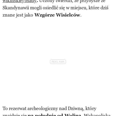
wikińskiej osady
.
Uczony twierdzi, że przybysze ze
Skandynawii mogli osiedlić się w miejscu, które dziś
znane jest jako
Wzgórze Wisielców
.
To rezerwat archeologiczny nad Dziwną, który
znajduje się
na południe od Wolina.
Wykopaliska