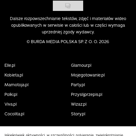
Dalsze rozpowszechnianie tekstów, zdjęć i materiałów wideo
opublikowanych w serwisie w całości lub w części wymaga
uprzedniej zgody wydawcy.
©
BURDA MEDIA POLSKA SP. Z O. O. 2026
Elle.pl
Glamour.pl
Kobieta.pl
Mojegotowanie.pl
Mamotoja.pl
Party.pl
Polki.pl
Przyslijprzepis.pl
Viva.pl
Wizaz.pl
Cocolita.pl
Story.pl
Jakiekolwiek aktywności, w szczególności: pobieranie, zwielokrotnianie,