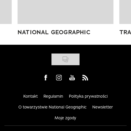
NATIONAL GEOGRAPHIC
TRA
Visit us on Facebook
Visit us on Instagram
Visit us on Youtube
Visit us on Rss
Kontakt
Regulamin
Polityka prywatności
O towarzystwie National Geographic
Newsletter
Moje zgody