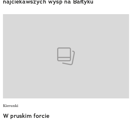
najciekawszych wysp na Bałtyku
Kierunki
W pruskim forcie