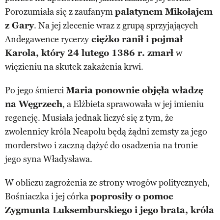
Porozumiała się z zaufanym
palatynem Mikołajem
z Gary
. Na jej zlecenie wraz z grupą sprzyjających
Andegawence rycerzy
ciężko ranił i pojmał
Karola, który 24 lutego 1386 r. zmarł
w
więzieniu na skutek zakażenia krwi.
Po jego śmierci
Maria ponownie objęła władzę
na Węgrzech
, a Elżbieta sprawowała w jej imieniu
regencję. Musiała jednak liczyć się z tym, że
zwolennicy króla Neapolu będą żądni zemsty za jego
morderstwo i zaczną dążyć do osadzenia na tronie
jego syna Władysława.
W obliczu zagrożenia ze strony wrogów politycznych,
Bośniaczka i jej córka
poprosiły o pomoc
Zygmunta Luksemburskiego i jego brata, króla