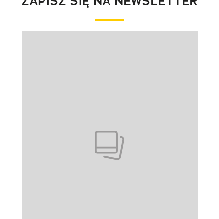
ZAPISZ SIĘ NA NEWSLETTER
Pokazywanie elementu 1 z 1