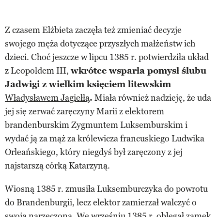
Z czasem Elżbieta zaczęła też zmieniać decyzje
swojego męża dotyczące przyszłych małżeństw ich
dzieci. Choć jeszcze w lipcu 1385 r. potwierdziła układ
z Leopoldem III,
wkrótce wsparła pomysł ślubu
Jadwigi z wielkim księciem litewskim
Władysławem Jagiełłą
.
Miała również nadzieję, że uda
jej się zerwać zaręczyny Marii z elektorem
brandenburskim Zygmuntem Luksemburskim i
wydać ją za mąż za królewicza francuskiego Ludwika
Orleańskiego, który niegdyś był zaręczony z jej
najstarszą córką Katarzyną.
Wiosną 1385 r. zmusiła Luksemburczyka do powrotu
do Brandenburgii, lecz elektor zamierzał walczyć o
swoją narzeczoną. We wrześniu 1385 r. oblegał zamek