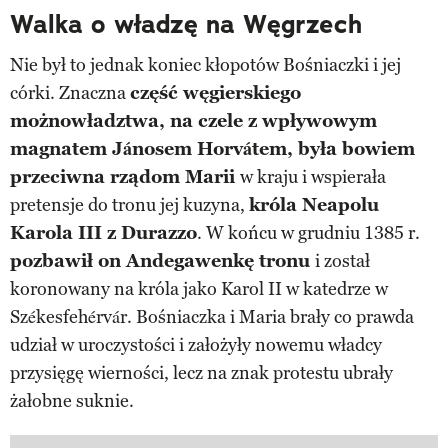
Walka o władzę na Węgrzech
Nie był to jednak koniec kłopotów Bośniaczki i jej
córki. Znaczna
część węgierskiego
możnowładztwa, na czele z wpływowym
magnatem Jánosem Horvátem, była bowiem
przeciwna rządom Marii
w kraju i wspierała
pretensje do tronu jej kuzyna,
króla Neapolu
Karola III z Durazzo
. W końcu w grudniu 1385 r.
pozbawił on Andegawenkę tronu
i został
koronowany na króla jako Karol II w katedrze w
Székesfehérvár. Bośniaczka i Maria brały co prawda
udział w uroczystości i założyły nowemu władcy
przysięgę wierności, lecz na znak protestu ubrały
żałobne suknie.