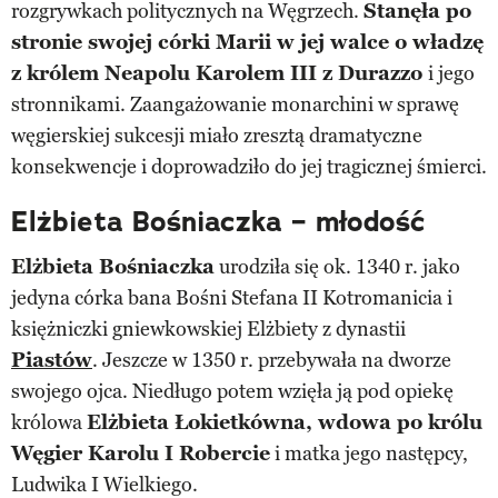
rozgrywkach politycznych na Węgrzech.
Stanęła po
stronie swojej córki Marii w jej walce o władzę
z królem Neapolu Karolem III z Durazzo
i jego
stronnikami. Zaangażowanie monarchini w sprawę
węgierskiej sukcesji miało zresztą dramatyczne
konsekwencje i doprowadziło do jej tragicznej śmierci.
Elżbieta Bośniaczka – młodość
Elżbieta Bośniaczka
urodziła się ok. 1340 r. jako
jedyna córka bana Bośni Stefana II Kotromanicia i
księżniczki gniewkowskiej Elżbiety z dynastii
Piastów
. Jeszcze w 1350 r. przebywała na dworze
swojego ojca. Niedługo potem wzięła ją pod opiekę
królowa
Elżbieta Łokietkówna, wdowa po królu
Węgier Karolu I Robercie
i matka jego następcy,
Ludwika I Wielkiego.