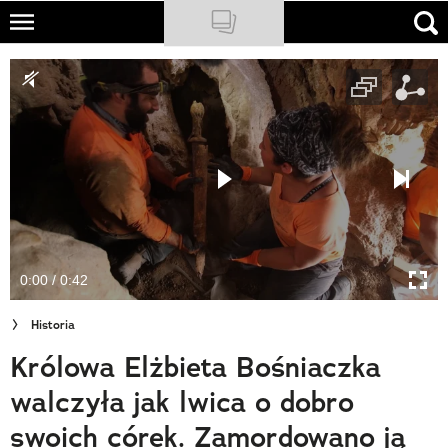
Skip
to
NATIONAL GEOGRAPHIC
main
content
TRAVELER
PODCASTY
Sklep
Newsletter
0:00 / 0:42
Cuda Polski
Historia
Wielki Konkurs Fotograficzny
Królowa Elżbieta Bośniaczka
Trendbook Podróżniczy
walczyła jak lwica o dobro
Polecane
swoich córek. Zamordowano ją