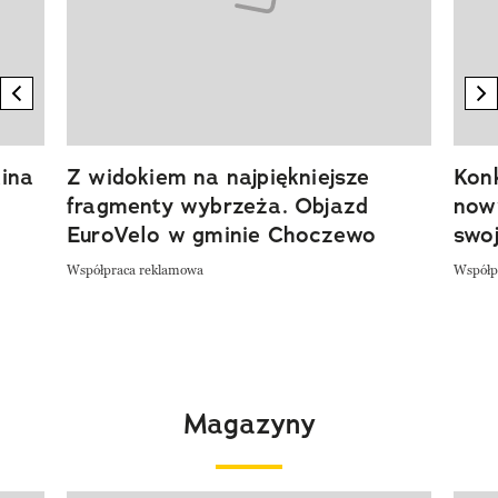
previous element
n
ina
Z widokiem na najpiękniejsze
Kon
fragmenty wybrzeża. Objazd
now
EuroVelo w gminie Choczewo
swoj
Współpraca reklamowa
Współp
Magazyny