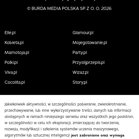
©
BURDA MEDIA POLSKA SP. Z O. O. 2026
Elle.pl
Glamour.pl
Kobieta.pl
Mojegotowanie.pl
Mamotoja.pl
Party.pl
Polki.pl
Przyslijprzepis.pl
Viva.pl
Wizaz.pl
Cocolita.pl
Story.pl
Jakiekolwiek aktywności, w szczególności: pobieranie, zwielokrotnianie,
przechowywanie, lub inne wykorzystywanie treści, danych lub informacji
dostępnych w ramach niniejszego serwisu oraz wszystkich jego podstron,
w szczególności w celu ich eksploracji, zmierzającej do tworzenia,
rozwoju, modyfikacji i szkolenia systemów uczenia maszynowego,
algorytmów lub sztucznej inteligencji
jest zabronione oraz wymaga