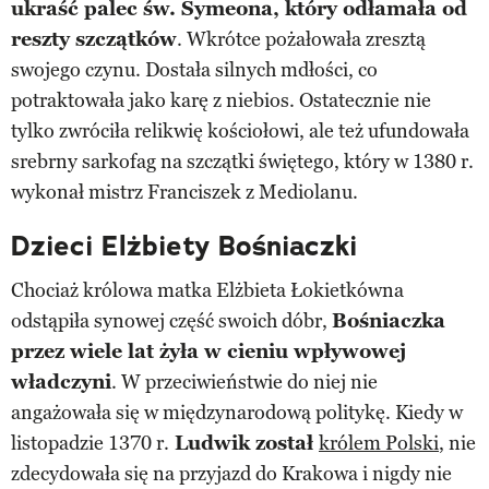
ukraść palec św. Symeona, który odłamała od
reszty szczątków
. Wkrótce pożałowała zresztą
swojego czynu. Dostała silnych mdłości, co
potraktowała jako karę z niebios. Ostatecznie nie
tylko zwróciła relikwię kościołowi, ale też ufundowała
srebrny sarkofag na szczątki świętego, który w 1380 r.
wykonał mistrz Franciszek z Mediolanu.
Dzieci Elżbiety Bośniaczki
Chociaż królowa matka Elżbieta Łokietkówna
odstąpiła synowej część swoich dóbr,
Bośniaczka
przez wiele lat żyła w cieniu wpływowej
władczyni
. W przeciwieństwie do niej nie
angażowała się w międzynarodową politykę. Kiedy w
listopadzie 1370 r.
Ludwik został
królem Polski
, nie
zdecydowała się na przyjazd do Krakowa i nigdy nie