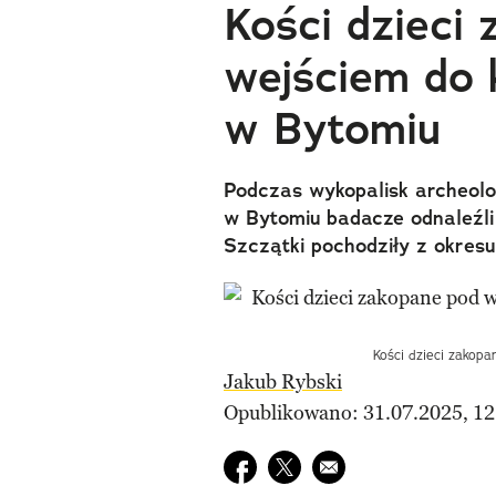
Kości dzieci
wejściem do k
w Bytomiu
Podczas wykopalisk archeolo
w Bytomiu badacze odnaleźli
Szczątki pochodziły z okresu
Kości dzieci zakop
Jakub Rybski
Opublikowano: 31.07.2025, 12
Udostępnij na facebook
Udostępnij na twitter
E-mail do przyjaciela