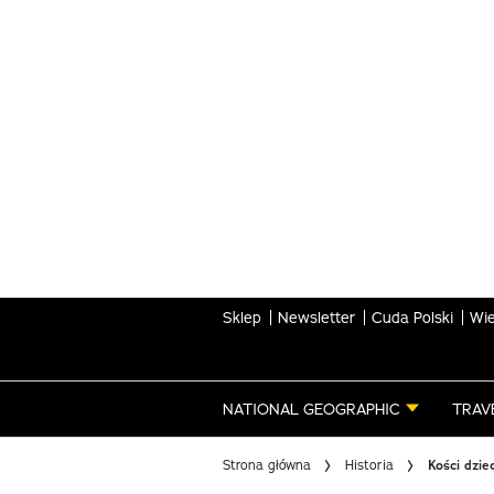
Skip
to
main
content
Sklep
Newsletter
Cuda Polski
Wie
NATIONAL GEOGRAPHIC
TRAV
Strona główna
Historia
Kości dzie