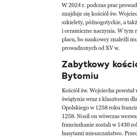
W 2024 r. podczas prac prowad
znajduje się kościół św. Wojcie
szkielety, późnogotyckie, a ta
i ceramiczne naczynia. W tym r
placu, bo naukowcy znaleźli mu
prowadzonych od XV w.
Zabytkowy kości
Bytomiu
Kościół św. Wojciecha powstał 
świątynia wraz z klasztorem d
Opolskiego w 1258 roku franci
1258. Nosił on wówczas wezwa
franciszkanie zostali w 1430 r
husytami mieszczaństwo. Prze