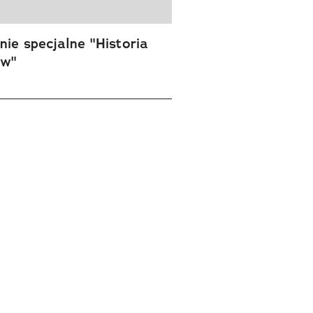
ie specjalne "Historia
ów"