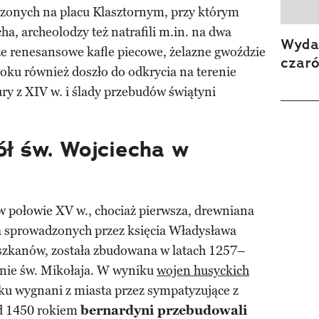
zonych na placu Klasztornym, przy którym
cha, archeolodzy też natrafili m.in. na dwa
Wydan
kże renesansowe kafle piecowe, żelazne gwoździe
czar
oku również doszło do odkrycia na terenie
ry z XIV w. i ślady przebudów świątyni
ół św. Wojciecha w
w połowie XV w., chociaż pierwsza, drewniana
la sprowadzonych przez księcia Władysława
szkanów, została zbudowana w latach 1257–
nie św. Mikołaja. W wyniku
wojen husyckich
oku wygnani z miasta przez sympatyzujące z
d 1450 rokiem
bernardyni przebudowali