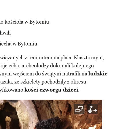
do kościoła w Bytomiu
hwili
ciecha w Bytomiu
związanych z remontem na placu Klasztornym,
ojciecha
, archeolodzy dokonali kolejnego
wnym wejściem do świątyni natrafili na
ludzkie
zała, że szkielety pochodziły z okresu
tyfikowano
kości czworga dzieci
.