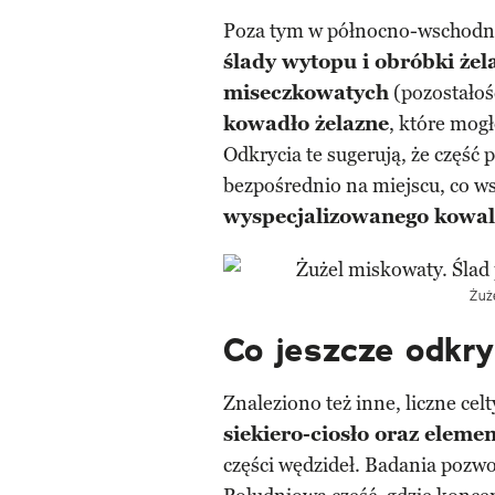
Poza tym w północno-wschodniej
ślady wytopu i obróbki żel
miseczkowatych
(pozostałośc
kowadło żelazne
, które mog
Odkrycia te sugerują, że częś
bezpośrednio na miejscu, co w
wyspecjalizowanego kowa
Żuż
Co jeszcze odkry
Znaleziono też inne, liczne celt
siekiero-ciosło oraz eleme
części wędzideł. Badania pozwo