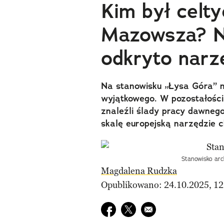
Kim był celt
Mazowsza? N
odkryto narzę
Na stanowisku „Łysa Góra” 
wyjątkowego. W pozostałości
znaleźli ślady pracy dawneg
skalę europejską narzędzie c
Stanowisko arc
Magdalena Rudzka
Opublikowano: 24.10.2025, 12
Udostępnij na facebook
Udostępnij na twitter
E-mail do przyjaciela