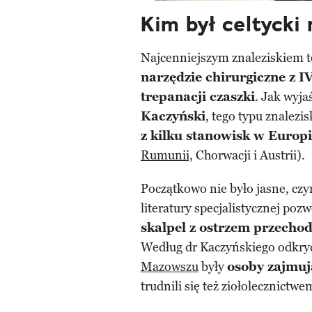
Kim był celtycki
Najcenniejszym znaleziskiem t
narzędzie chirurgiczne z IV
trepanacji czaszki
. Jak wyja
Kaczyński
, tego typu znalez
z kilku stanowisk w Europ
Rumunii,
Chorwacji i Austrii).
Początkowo nie było jasne, czy
literatury specjalistycznej poz
skalpel z ostrzem przecho
Według dr Kaczyńskiego odkryc
Mazowszu
były
osoby zajmuj
trudnili się też ziołolecznictwe