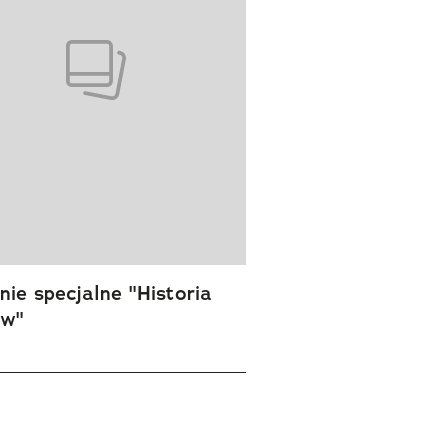
ie specjalne "Historia
ów"