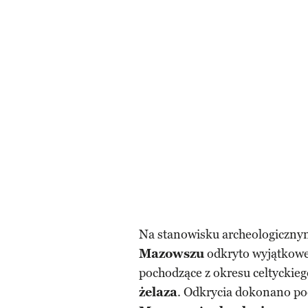
Na stanowisku archeologiczn
Mazowszu
odkryto wyjątkow
pochodzące z okresu celtyckieg
żelaza
. Odkrycia dokonano p