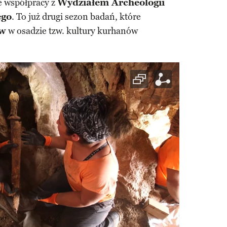
 współpracy z
Wydziałem Archeologii
ego
. To już drugi sezon badań, które
ów
w osadzie tzw. kultury kurhanów