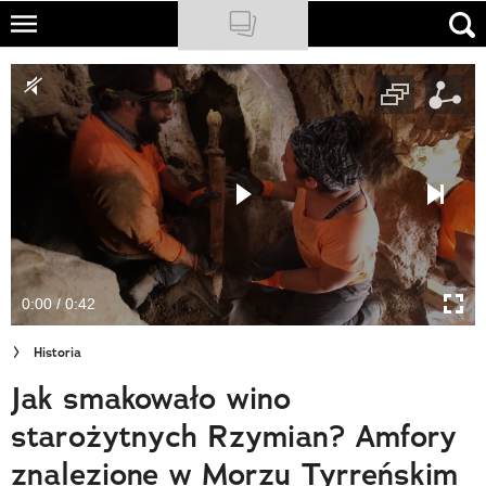
Skip
to
NATIONAL GEOGRAPHIC
main
content
TRAVELER
PODCASTY
Sklep
Newsletter
0:00 / 0:42
Cuda Polski
Historia
Wielki Konkurs Fotograficzny
Jak smakowało wino
Trendbook Podróżniczy
starożytnych Rzymian? Amfory
Polecane
znalezione w Morzu Tyrreńskim