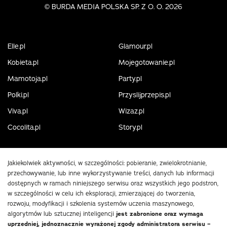
©
BURDA MEDIA POLSKA SP. Z O. O. 2026
Elle.pl
Glamour.pl
Kobieta.pl
Mojegotowanie.pl
Mamotoja.pl
Party.pl
Polki.pl
Przyslijprzepis.pl
Viva.pl
Wizaz.pl
Cocolita.pl
Story.pl
Jakiekolwiek aktywności, w szczególności: pobieranie, zwielokrotnianie,
przechowywanie, lub inne wykorzystywanie treści, danych lub informacji
dostępnych w ramach niniejszego serwisu oraz wszystkich jego podstron,
w szczególności w celu ich eksploracji, zmierzającej do tworzenia,
rozwoju, modyfikacji i szkolenia systemów uczenia maszynowego,
algorytmów lub sztucznej inteligencji
jest zabronione oraz wymaga
uprzedniej, jednoznacznie wyrażonej zgody administratora serwisu –