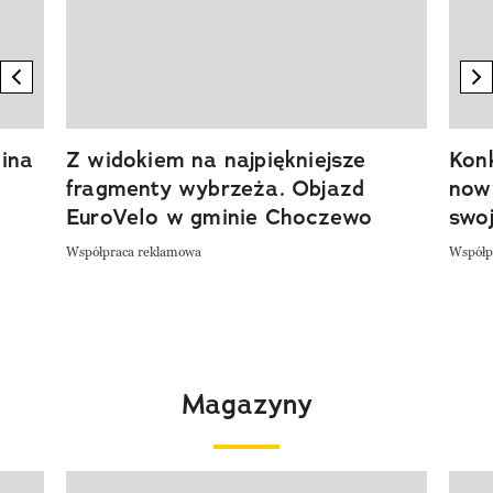
previous element
n
ina
Z widokiem na najpiękniejsze
Kon
fragmenty wybrzeża. Objazd
now
EuroVelo w gminie Choczewo
swoj
Współpraca reklamowa
Współp
Magazyny