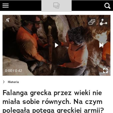
Skip
to
NATIONAL GEOGRAPHIC
main
content
TRAVELER
PODCASTY
Sklep
Newsletter
0:00 / 0:42
Cuda Polski
Historia
Wielki Konkurs Fotograficzny
Falanga grecka przez wieki nie
Trendbook Podróżniczy
miała sobie równych. Na czym
Polecane
polegała potęga greckiej armii?