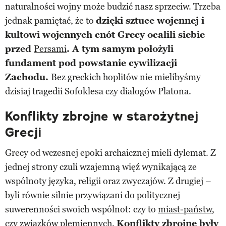
naturalności wojny może budzić nasz sprzeciw. Trzeba
jednak pamiętać, że to
dzięki sztuce wojennej i
kultowi wojennych cnót Grecy ocalili siebie
przed
Persami
. A tym samym położyli
fundament pod powstanie cywilizacji
Zachodu.
Bez greckich hoplitów nie mielibyśmy
dzisiaj tragedii Sofoklesa czy dialogów Platona.
Konflikty zbrojne w starożytnej
Grecji
Grecy od wczesnej epoki archaicznej mieli dylemat. Z
jednej strony czuli wzajemną więź wynikającą ze
wspólnoty języka, religii oraz zwyczajów. Z drugiej –
byli równie silnie przywiązani do politycznej
suwerenności swoich wspólnot: czy to
miast-państw
,
czy związków plemiennych.
Konflikty zbrojne były