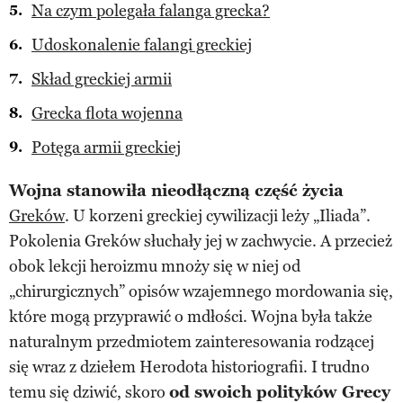
Na czym polegała falanga grecka?
Udoskonalenie falangi greckiej
Skład greckiej armii
Grecka flota wojenna
Potęga armii greckiej
Wojna stanowiła nieodłączną część życia
Greków
. U korzeni greckiej cywilizacji leży „Iliada”.
Pokolenia Greków słuchały jej w zachwycie. A przecież
obok lekcji heroizmu mnoży się w niej od
„chirurgicznych” opisów wzajemnego mordowania się,
które mogą przyprawić o mdłości. Wojna była także
naturalnym przedmiotem zainteresowania rodzącej
się wraz z dziełem Herodota historiografii. I trudno
temu się dziwić, skoro
od swoich polityków Grecy