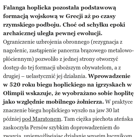
Falanga hoplicka pozostała podstawową
formacją wojskową w Grecji aż po czasy
rzymskiego podboju. Choć od schyłku epoki
archaicznej uległa pewnej ewolucji.
Ograniczenie uzbrojenia obronnego (rezygnacja z
nagolenic, zastąpienie pancerza brązowego metalowo-
płóciennym) pozwoliło z jednej strony otworzyć
dostęp do tej formacji uboższym obywatelom, a z
drugiej – uelastycznić jej działania.
Wprowadzenie
w 520 roku biegu hoplickiego na igrzyskach w
Olimpii wskazuje, że wyobrażano sobie hoplitę
jako względnie mobilnego żołnierza.
W praktyce
znaczenie biegu hoplickiego wyszło na jaw 30 lat
później
pod Maratonem
. Tam ciężka piechota ateńska
zaskoczyła Persów szybkim doprowadzeniem do
zwarcia, uniemożliwiając działanie wrogim łucznikom.