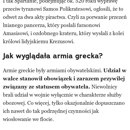
I tak Spartanie, podejmując ok. 520 roku wyprawę
przeciw tyranowi Samos Polikratesowi, ogłosili, że to
odwet za dwa akty piractwa. Czyli za porwanie przezeń
lnianego pancerza, który posłali faraonowi
Amasisowi, i ozdobnego krateru, który wysłali z kolei
królowi lidyjskiemu Krezusowi.
Jak wyglądała armia grecka?
Armie greckie były armiami obywatelskimi.
Udział w
walce stanowił obowiązek i zarazem przywilej
związany ze statusem obywatela.
Niewolnicy
brali udział w wojnie wyłącznie w charakterze służby
obozowej. Co więcej, tylko okazjonalnie dopuszczano
ich nawet do tak podrzędnej czynności jak
wiosłowanie we flocie.