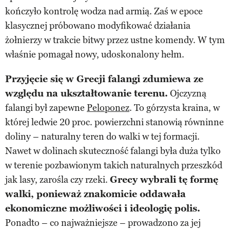
kończyło kontrolę wodza nad armią. Zaś w epoce
klasycznej próbowano modyfikować działania
żołnierzy w trakcie bitwy przez ustne komendy. W tym
właśnie pomagał nowy, udoskonalony hełm.
Przyjęcie się w Grecji falangi zdumiewa ze
względu na ukształtowanie terenu.
Ojczyzną
falangi był zapewne
Peloponez
. To górzysta kraina, w
której ledwie 20 proc. powierzchni stanowią równinne
doliny – naturalny teren do walki w tej formacji.
Nawet w dolinach skuteczność falangi była duża tylko
w terenie pozbawionym takich naturalnych przeszkód
jak lasy, zarośla czy rzeki.
Grecy wybrali tę formę
walki, ponieważ znakomicie oddawała
ekonomiczne możliwości i ideologię polis.
Ponadto – co najważniejsze – prowadzono za jej