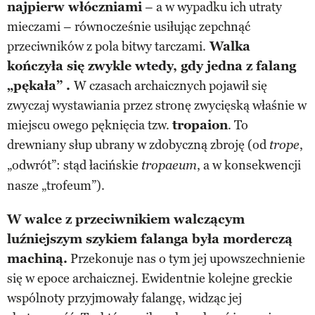
najpierw włóczniami
– a w wypadku ich utraty
mieczami – równocześnie usiłując zepchnąć
przeciwników z pola bitwy tarczami.
Walka
kończyła się zwykle wtedy, gdy jedna z falang
„pękała” .
W czasach archaicznych pojawił się
zwyczaj wystawiania przez stronę zwycięską właśnie w
miejscu owego pęknięcia tzw.
tropaion
. To
drewniany słup ubrany w zdobyczną zbroję (od
,
trope
„odwrót”: stąd łacińskie
, a w konsekwencji
tropaeum
nasze „trofeum”).
W walce z przeciwnikiem walczącym
luźniejszym szykiem falanga była morderczą
machiną.
Przekonuje nas o tym jej upowszechnienie
się w epoce archaicznej. Ewidentnie kolejne greckie
wspólnoty przyjmowały falangę, widząc jej