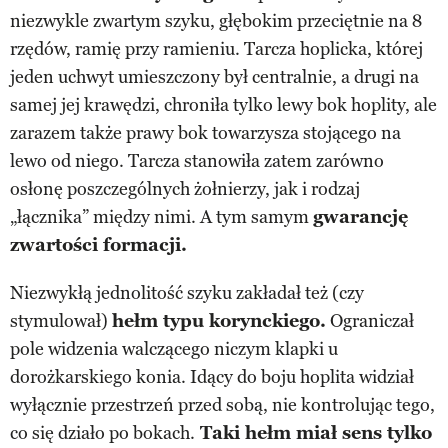
niezwykle zwartym szyku, głębokim przeciętnie na 8
rzędów, ramię przy ramieniu. Tarcza hoplicka, której
jeden uchwyt umieszczony był centralnie, a drugi na
samej jej krawędzi, chroniła tylko lewy bok hoplity, ale
zarazem także prawy bok towarzysza stojącego na
lewo od niego. Tarcza stanowiła zatem zarówno
osłonę poszczególnych żołnierzy, jak i rodzaj
„łącznika” między nimi. A tym samym
gwarancję
zwartości formacji.
Niezwykłą jednolitość szyku zakładał też (czy
stymulował)
hełm typu korynckiego.
Ograniczał
pole widzenia walczącego niczym klapki u
dorożkarskiego konia. Idący do boju hoplita widział
wyłącznie przestrzeń przed sobą, nie kontrolując tego,
co się działo po bokach.
Taki hełm miał sens tylko