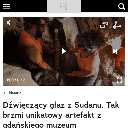
Skip
to
NATIONAL GEOGRAPHIC
main
content
TRAVELER
PODCASTY
Sklep
Newsletter
0:00 / 0:42
Cuda Polski
Historia
Wielki Konkurs Fotograficzny
Dźwięczący głaz z Sudanu. Tak
Trendbook Podróżniczy
brzmi unikatowy artefakt z
Polecane
gdańskiego muzeum