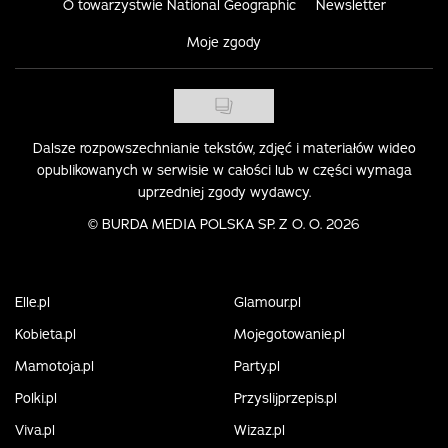
O towarzystwie National Geographic
Newsletter
Moje zgody
Dalsze rozpowszechnianie tekstów, zdjęć i materiałów wideo
opublikowanych w serwisie w całości lub w części wymaga
uprzedniej zgody wydawcy.
©
BURDA MEDIA POLSKA SP. Z O. O. 2026
Elle.pl
Glamour.pl
Kobieta.pl
Mojegotowanie.pl
Mamotoja.pl
Party.pl
Polki.pl
Przyslijprzepis.pl
Viva.pl
Wizaz.pl