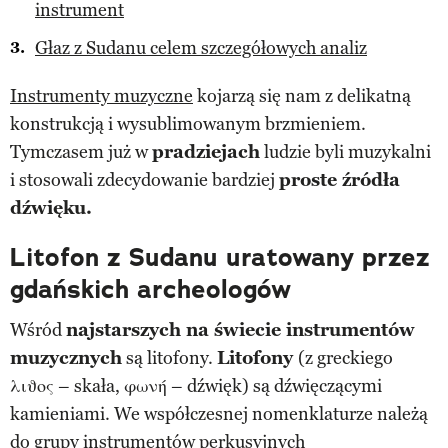
instrument
Głaz z Sudanu celem szczegółowych analiz
Instrumenty muzyczne
kojarzą się nam z delikatną
konstrukcją i wysublimowanym brzmieniem.
Tymczasem już w
pradziejach
ludzie byli muzykalni
i stosowali zdecydowanie bardziej
proste źródła
dźwięku.
Litofon z Sudanu uratowany przez
gdańskich archeologów
Wśród
najstarszych na świecie instrumentów
muzycznych
są litofony.
Litofony
(z greckiego
λιϑος – skała, φωνή – dźwięk) są dźwięczącymi
kamieniami. We współczesnej nomenklaturze należą
do grupy instrumentów perkusyjnych