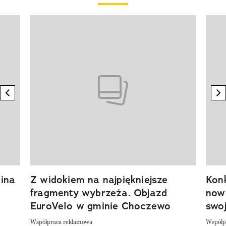
Pokazywanie elementu 1 z 20
previous element
n
ina
Z widokiem na najpiękniejsze
Kon
fragmenty wybrzeża. Objazd
now
EuroVelo w gminie Choczewo
swoj
Współpraca reklamowa
Współp