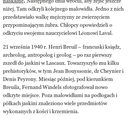
naskalne
.
Następnego dnia wrócili, aby zejść jeszcze
niżej. Tam odkryli kolejnego malowidła. Jedno z nich
przedstawiało walkę mężczyzny ze zwierzęciem
przypominającym żubra. Chłopcy opowiedzieli o
odkryciu swojemu nauczycielowi Léonowi Laval.
21 września 1940 r. Henri Breuil – francuski ksiądz,
archeolog, antropolog i geolog – po raz pierwszy
zszedł do jaskini w Lascaux. Towarzyszyło mu kilku
prehistoryków, w tym Jean Bouyssonie, dr Cheynier i
Denis Peyrony. Miesiąc później, pod kierunkiem
Breuila, Fernand Windels sfotografował nowo
odkryte miejsce. Poza malowidłami na podłogach i
półkach jaskini znaleziono wiele przedmiotów
wykonanych z kości i krzemienia.