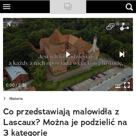
Skip
to
NATIONAL GEOGRAPHIC
main
content
TRAVELER
PODCASTY
Sklep
Newsletter
0:00 / 2:35
Cuda Polski
Historia
Wielki Konkurs Fotograficzny
Co przedstawiają malowidła z
Trendbook Podróżniczy
Lascaux? Można je podzielić na
Polecane
3 kategorie