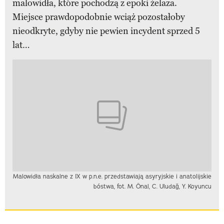
malowidła, które pochodzą z epoki żelaza.
Miejsce prawdopodobnie wciąż pozostałoby
nieodkryte, gdyby nie pewien incydent sprzed 5
lat…
Malowidła naskalne z IX w p.n.e. przedstawiają asyryjskie i anatolijskie
bóstwa, fot. M. Önal, C. Uludağ, Y. Koyuncu