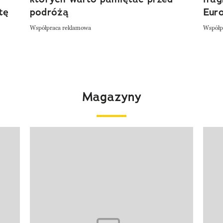
tę
podróżą
Eur
Współpraca reklamowa
Współp
Magazyny
Pokazywanie elementu 1 z 4