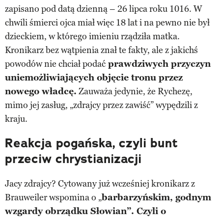
zapisano pod datą dzienną – 26 lipca roku 1016. W
chwili śmierci ojca miał więc 18 lat i na pewno nie był
dzieckiem, w którego imieniu rządziła matka.
Kronikarz bez wątpienia znał te fakty, ale z jakichś
powodów nie chciał podać
prawdziwych przyczyn
uniemożliwiających objęcie tronu przez
nowego władcę.
Zauważa jedynie, że Rychezę,
mimo jej zasług, „zdrajcy przez zawiść” wypędzili z
kraju.
Reakcja pogańska, czyli bunt
przeciw chrystianizacji
Jacy zdrajcy? Cytowany już wcześniej kronikarz z
Brauweiler wspomina o „
barbarzyńskim, godnym
wzgardy obrządku Słowian”. Czyli o