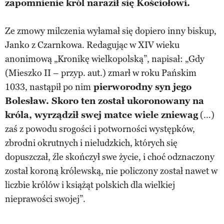
zapomnienie król naraził się Kościołowi.
Ze zmowy milczenia wyłamał się dopiero inny biskup,
Janko z Czarnkowa. Redagując w XIV wieku
anonimową „Kronikę wielkopolską”, napisał: „Gdy
(Mieszko II – przyp. aut.) zmarł w roku Pańskim
1033, nastąpił po nim
pierworodny syn jego
Bolesław. Skoro ten został ukoronowany na
króla, wyrządził swej matce wiele zniewag
(…)
zaś z powodu srogości i potworności występków,
zbrodni okrutnych i nieludzkich, których się
dopuszczał, źle skończył swe życie, i choć odznaczony
został koroną królewską, nie policzony został nawet w
liczbie królów i książąt polskich dla wielkiej
nieprawości swojej”.