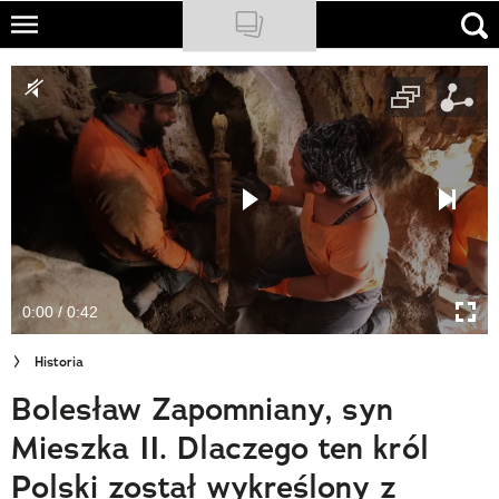
Skip
to
NATIONAL GEOGRAPHIC
main
content
TRAVELER
PODCASTY
Sklep
Newsletter
0:00 / 0:42
Cuda Polski
Historia
Wielki Konkurs Fotograficzny
Bolesław Zapomniany, syn
Trendbook Podróżniczy
Mieszka II. Dlaczego ten król
Polecane
Polski został wykreślony z