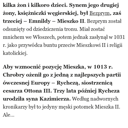
kilka żon i kilkoro dzieci. Synem jego drugiej
żony, księżniczki węgierskiej, był
Bezprym
, zaś
trzeciej – Emnildy – Mieszko II
. Bezprym został
odsunięty od dziedziczenia tronu. Miał zostać
mnichem we Włoszech, potem jednak zasłynął w 1031
r. jako przywódca buntu przeciw Mieszkowi II i religii
katolickiej.
Aby wzmocnić pozycję Mieszka, w 1013 r.
Chrobry ożenił go z jedną z najlepszych partii
ówczesnej Europy – Rychezą, siostrzenicą
cesarza Ottona III. Trzy lata później Rycheza
urodziła syna Kazimierza.
Według nadwornych
kronikarzy był to jedyny męski potomek Mieszka II.
Ale…