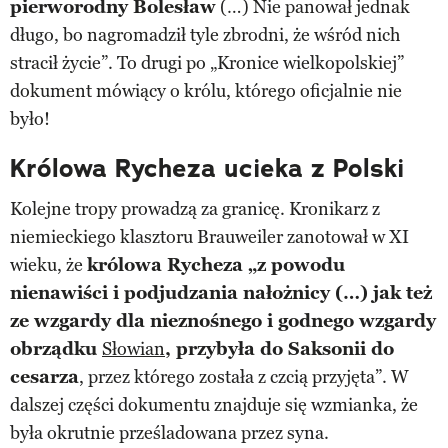
pierworodny Bolesław
(…) Nie panował jednak
długo, bo nagromadził tyle zbrodni, że wśród nich
stracił życie”. To drugi po „Kronice wielkopolskiej”
dokument mówiący o królu, którego oficjalnie nie
było!
Królowa Rycheza ucieka z Polski
Kolejne tropy prowadzą za granicę. Kronikarz z
niemieckiego klasztoru Brauweiler zanotował w XI
wieku, że
królowa Rycheza „z powodu
nienawiści i podjudzania nałożnicy (…) jak też
ze wzgardy dla nieznośnego i godnego wzgardy
obrządku
Słowian
, przybyła do Saksonii do
cesarza
, przez którego została z czcią przyjęta”. W
dalszej części dokumentu znajduje się wzmianka, że
była okrutnie prześladowana przez syna.