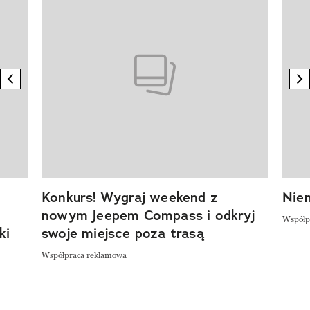
previous element
n
Konkurs! Wygraj weekend z
Niem
nowym Jeepem Compass i odkryj
Współp
ki
swoje miejsce poza trasą
Współpraca reklamowa