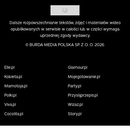
Dalsze rozpowszechnianie tekstów, zdjęć i materiałów wideo
opublikowanych w serwisie w całości lub w części wymaga
uprzedniej zgody wydawcy.
©
BURDA MEDIA POLSKA SP. Z O. O. 2026
Elle.pl
Glamour.pl
Kobieta.pl
Mojegotowanie.pl
Mamotoja.pl
Party.pl
Polki.pl
Przyslijprzepis.pl
Viva.pl
Wizaz.pl
Cocolita.pl
Story.pl