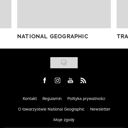
NATIONAL GEOGRAPHIC
TRA
Visit us on Facebook
Visit us on Instagram
Visit us on Youtube
Visit us on Rss
Kontakt
Regulamin
Polityka prywatności
O towarzystwie National Geographic
Newsletter
Moje zgody