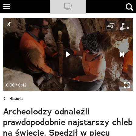
Skip
to
NATIONAL GEOGRAPHIC
main
content
TRAVELER
PODCASTY
Sklep
Newsletter
0:00 / 0:42
Cuda Polski
Historia
Wielki Konkurs Fotograficzny
Archeolodzy odnaleźli
Trendbook Podróżniczy
prawdopodobnie najstarszy chleb
Polecane
na świecie. Spędził w piecu