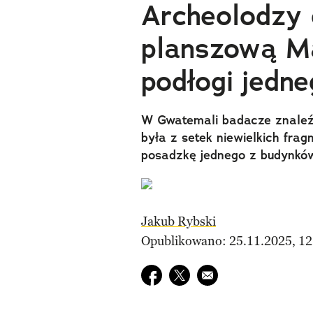
Archeolodzy 
planszową Ma
podłogi jedn
W Gwatemali badacze znaleźl
była z setek niewielkich fr
posadzkę jednego z budynkó
Jakub Rybski
Opublikowano: 25.11.2025, 12
Udostępnij na facebook
Udostępnij na twitter
E-mail do przyjaciela