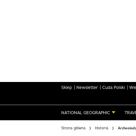
Skip
to
main
content
Sklep
Newsletter
Cuda Polski
Wie
NATIONAL GEOGRAPHIC
TRAV
Strona główna
Historia
Archeolodz