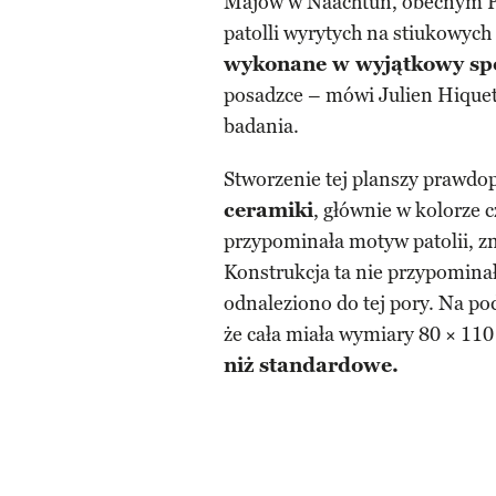
Majów w Naachtun, obecnym Pe
patolli wyrytych na stiukowych 
wykonane w wyjątkowy sp
posadzce – mówi Julien Hiquet
badania.
Stworzenie tej planszy prawd
ceramiki
, głównie w kolorze
przypominała motyw patolii, z
Konstrukcja ta nie przypominał
odnaleziono do tej pory. Na po
że cała miała wymiary 80 × 110
niż standardowe.