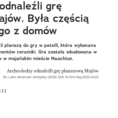
odnaleźli grę
jów. Była częścią
ego z domów
i planszę do gry w patolli, która wykonana
agmentów ceramiki. Gra została wbudowana w
w w majańskim mieście Naachtun.
fot. Latin American Antiquity (2025). DOI: 10.1017/laq.2025.10125
:11