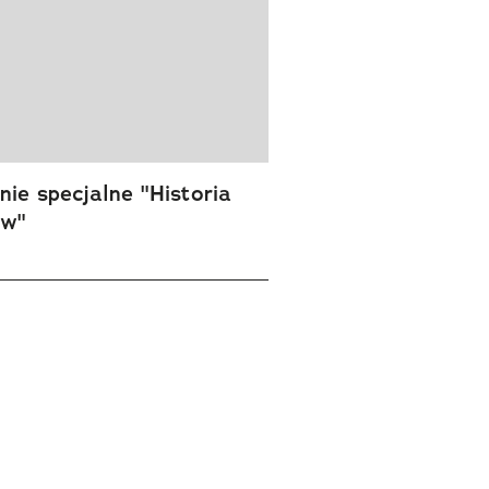
ie specjalne "Historia
ów"