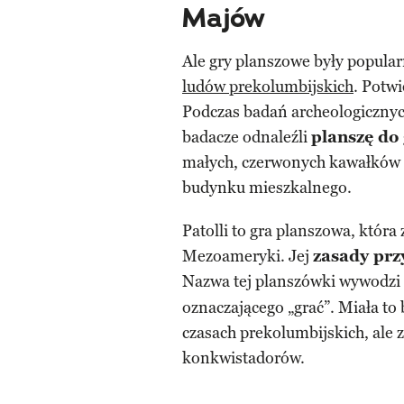
Majów
Ale gry planszowe były popula
ludów prekolumbijskich
. Potw
Podczas badań archeologiczn
badacze odnaleźli
planszę do 
małych, czerwonych kawałków 
budynku mieszkalnego.
Patolli to gra planszowa, która
Mezoameryki. Jej
zasady prz
Nazwa tej planszówki wywodzi s
oznaczającego „grać”. Miała to
czasach prekolumbijskich, ale
konkwistadorów.