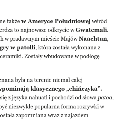
rne także
w Ameryce Południowej
wśród
ierdza to najnowsze odkrycie w
Gwatemali
.
ych w pradawnym mieście Majów
Naachtun
,
gry w patolli
, która została wykonana z
ceramiki. Zostały wbudowane w podłogę
 znana była na terenie niemal całej
ypominają klasycznego „chińczyka”.
ię z języka nahuatl i pochodzi od słowa
patoa,
 być niezwykle popularna forma rozrywki w
 została zapomniana wraz z najazdem