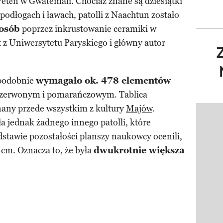
tén w Gwatemali. Chociaż znane są dziesiątki
podłogach i ławach, patolli z Naachtun zostało
osób
poprzez inkrustowanie ceramiki w
 z Uniwersytetu Paryskiego i główny autor
opodobnie
wymagało ok. 478 elementów
 czerwonym i pomarańczowym. Tablica
nany przede wszystkim z kultury
Majów
.
Pokazy
a jednak żadnego innego patolli, które
dstawie pozostałości planszy naukowcy ocenili,
 cm. Oznacza to, że była
dwukrotnie większa