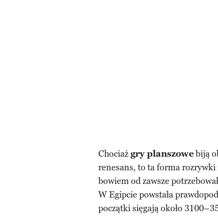
Chociaż
gry planszowe
biją o
renesans, to ta forma rozrywki
bowiem od zawsze potrzebował 
W Egipcie powstała prawdopodo
początki sięgają około 3100–350