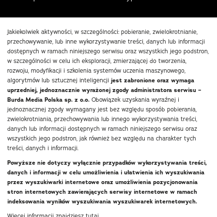
Jakiekolwiek aktywności, w szczególności: pobieranie, zwielokrotnianie,
przechowywanie, lub inne wykorzystywanie treści, danych lub informacji
dostępnych w ramach niniejszego serwisu oraz wszystkich jego podstron,
w szczególności w celu ich eksploracji, zmierzającej do tworzenia,
rozwoju, modyfikacji i szkolenia systemów uczenia maszynowego,
algorytmów lub sztucznej inteligencji
jest zabronione oraz wymaga
uprzedniej, jednoznacznie wyrażonej zgody administratora serwisu –
Burda Media Polska sp. z o.o.
Obowiązek uzyskania wyraźnej i
jednoznacznej zgody wymagany jest bez względu sposób pobierania,
zwielokrotniania, przechowywania lub innego wykorzystywania treści,
danych lub informacji dostępnych w ramach niniejszego serwisu oraz
wszystkich jego podstron, jak również bez względu na charakter tych
treści, danych i informacji.
Powyższe nie dotyczy wyłącznie przypadków wykorzystywania treści,
danych i informacji w celu umożliwienia i ułatwienia ich wyszukiwania
przez wyszukiwarki internetowe oraz umożliwienia pozycjonowania
stron internetowych zawierających serwisy internetowe w ramach
indeksowania wyników wyszukiwania wyszukiwarek internetowych.
Więcej informacji znajdziesz
tutaj
.