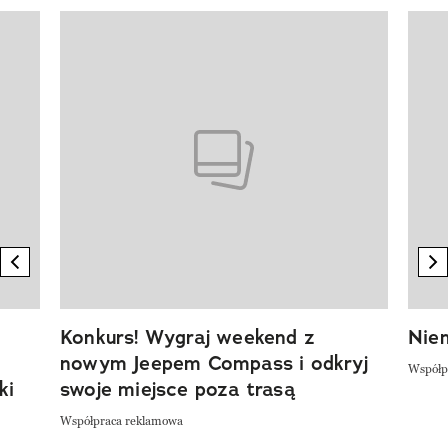
Pokazywanie elementu 1 z 20
previous element
n
Konkurs! Wygraj weekend z
Niem
nowym Jeepem Compass i odkryj
Współp
ki
swoje miejsce poza trasą
Współpraca reklamowa