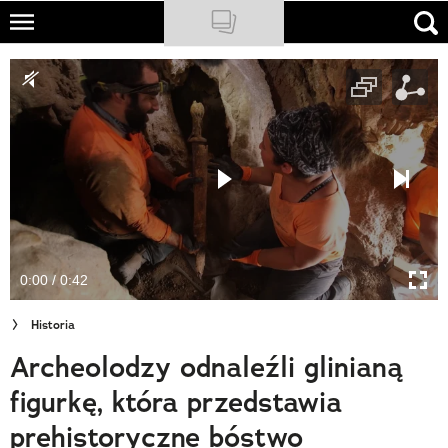
Skip
to
NATIONAL GEOGRAPHIC
main
content
TRAVELER
PODCASTY
Sklep
Newsletter
0:00 / 0:42
Cuda Polski
Historia
Wielki Konkurs Fotograficzny
Archeolodzy odnaleźli glinianą
Trendbook Podróżniczy
figurkę, która przedstawia
Polecane
prehistoryczne bóstwo