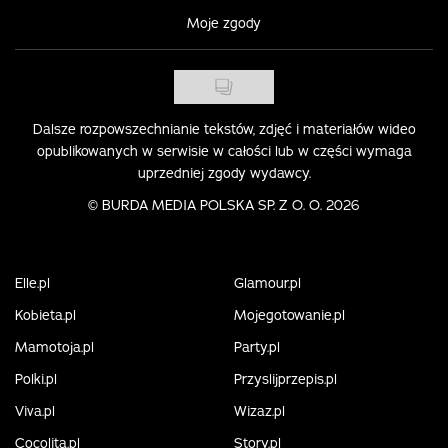
Moje zgody
Dalsze rozpowszechnianie tekstów, zdjęć i materiałów wideo
opublikowanych w serwisie w całości lub w części wymaga
uprzedniej zgody wydawcy.
©
BURDA MEDIA POLSKA SP. Z O. O. 2026
Elle.pl
Glamour.pl
Kobieta.pl
Mojegotowanie.pl
Mamotoja.pl
Party.pl
Polki.pl
Przyslijprzepis.pl
Viva.pl
Wizaz.pl
Cocolita.pl
Story.pl