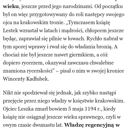
wieku
, jeszcze przed jego narodzinami. Od początku
był on więc przygotowywany do roli następcy swojego
ojca na krakowskim tronie. „Tymczasem książę
Lestek wzrastał w latach i mądrości, chłopcem jeszcze
będąc, zaprawiał się pilnie w łowach. Rychło nabrał w
tym sporej wprawy i rwał się do władania bronią. A
chociaż nie był jeszcze nawet giermkiem, a cóż
dopiero rycerzem, okazywał zawczasu chwalebne
znamiona rycerskości” – pisał o nim w swojej kronice
Wincenty Kadłubek.
Nikt nie spodziewał się jednak, jak szybko nastąpi
przejęcie przez niego władzy w księstwie krakowskim.
Ojciec Leszka zmarł bowiem 5 maja 1194 r., kiedy
książę nie osiągnął jeszcze wieku sprawnego, czyli w
owym czasie dwunastu lat.
Władzę regencyjną w