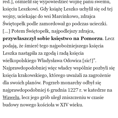
red.], ośmielił się wypowiedzieć wojnę panu swemu,
księciu Leszkowi. Gdy książę Leszko uchylił się od tej
wojny, uciekając do wsi Marcinkowo, zdrajca
Świętopełk podle zamordował go podczas ucieczki.
[...] Potem Świętopełk, najpodlejszy zdrajca,
przywłaszczył sobie księstwo na Pomorzu
. Lecz
podają, że śmierć tego najpobożniejszego księcia
Leszka nastąpiła za zgodą i radą księcia
wielkopolskiego Władysława Odowica [sic!]”.
Najprawdopodobniej więc władcy wspólnie pozbyli się
księcia krakowskiego, którego uważali za zagrożenie
dla swoich planów. Pogrzeb monarchy odbył się
najprawdopodobniej 6 grudnia 1227 r. w katedrze na
Wawelu
, lecz jego grób uległ zniszczeniu w czasie
budowy nowego kościoła w XIV wieku.