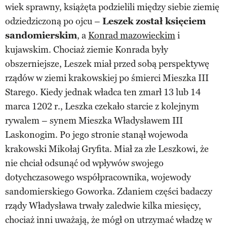
wiek sprawny, książęta podzielili między siebie ziemię
odziedziczoną po ojcu –
Leszek został księciem
sandomierskim
, a
Konrad mazowieckim
i
kujawskim. Chociaż ziemie Konrada były
obszerniejsze, Leszek miał przed sobą perspektywę
rządów w ziemi krakowskiej po śmierci Mieszka III
Starego. Kiedy jednak władca ten zmarł 13 lub 14
marca 1202 r., Leszka czekało starcie z kolejnym
rywalem – synem Mieszka Władysławem III
Laskonogim. Po jego stronie stanął wojewoda
krakowski Mikołaj Gryfita. Miał za złe Leszkowi, że
nie chciał odsunąć od wpływów swojego
dotychczasowego współpracownika, wojewody
sandomierskiego Goworka. Zdaniem części badaczy
rządy Władysława trwały zaledwie kilka miesięcy,
chociaż inni uważają, że mógł on utrzymać władzę w