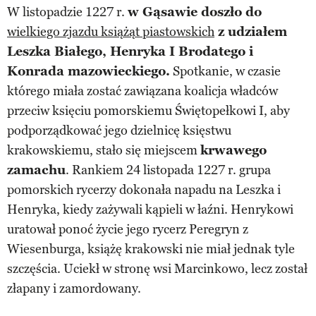
W listopadzie 1227 r.
w Gąsawie doszło do
wielkiego zjazdu książąt piastowskich
z udziałem
Leszka Białego, Henryka I Brodatego i
Konrada mazowieckiego.
Spotkanie, w czasie
którego miała zostać zawiązana koalicja władców
przeciw księciu pomorskiemu Świętopełkowi I, aby
podporządkować jego dzielnicę księstwu
krakowskiemu, stało się miejscem
krwawego
zamachu
. Rankiem 24 listopada 1227 r. grupa
pomorskich rycerzy dokonała napadu na Leszka i
Henryka, kiedy zażywali kąpieli w łaźni. Henrykowi
uratował ponoć życie jego rycerz Peregryn z
Wiesenburga, książę krakowski nie miał jednak tyle
szczęścia. Uciekł w stronę wsi Marcinkowo, lecz został
złapany i zamordowany.