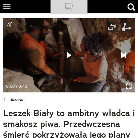
Skip
to
NATIONAL GEOGRAPHIC
main
content
TRAVELER
PODCASTY
Sklep
Newsletter
0:00 / 0:42
Cuda Polski
Historia
Wielki Konkurs Fotograficzny
Leszek Biały to ambitny władca i
Trendbook Podróżniczy
smakosz piwa. Przedwczesna
Polecane
śmierć pokrzyżowała jego plany