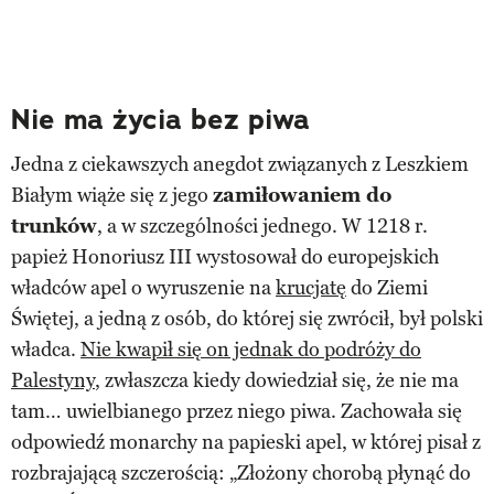
Nie ma życia bez piwa
Jedna z ciekawszych anegdot związanych z Leszkiem
Białym wiąże się z jego
zamiłowaniem do
trunków
, a w szczególności jednego. W 1218 r.
papież Honoriusz III wystosował do europejskich
władców apel o wyruszenie na
krucjatę
do Ziemi
Świętej, a jedną z osób, do której się zwrócił, był polski
władca.
Nie kwapił się on jednak do podróży do
Palestyny
, zwłaszcza kiedy dowiedział się, że nie ma
tam… uwielbianego przez niego piwa. Zachowała się
odpowiedź monarchy na papieski apel, w której pisał z
rozbrajającą szczerością: „Złożony chorobą płynąć do