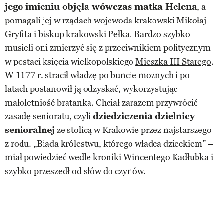
jego imieniu objęła wówczas matka Helena
, a
pomagali jej w rządach wojewoda krakowski Mikołaj
Gryfita i biskup krakowski Pełka. Bardzo szybko
musieli oni zmierzyć się z przeciwnikiem politycznym
w postaci księcia wielkopolskiego
Mieszka III Starego
.
W 1177 r. stracił władzę po buncie możnych i po
latach postanowił ją odzyskać, wykorzystując
małoletniość bratanka. Chciał zarazem przywrócić
zasadę senioratu, czyli
dziedziczenia dzielnicy
senioralnej
ze stolicą w Krakowie przez najstarszego
z rodu. „Biada królestwu, którego władca dzieckiem” –
miał powiedzieć wedle kroniki Wincentego Kadłubka i
szybko przeszedł od słów do czynów.