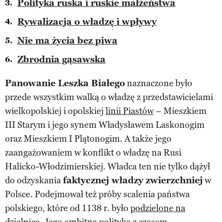
Polityka ruska i ruskie małżeństwa
Rywalizacja o władzę i wpływy
Nie ma życia bez piwa
Zbrodnia gąsawska
Panowanie Leszka Białego
naznaczone było
przede wszystkim walką o władzę z przedstawicielami
wielkopolskiej i opolskiej
linii Piastów
– Mieszkiem
III Starym i jego synem Władysławem Laskonogim
oraz Mieszkiem I Plątonogim. A także jego
zaangażowaniem w konflikt o władzę na Rusi
Halicko-Włodzimierskiej. Władca ten nie tylko dążył
do odzyskania
faktycznej władzy zwierzchniej
w
Polsce. Podejmował też próby scalenia państwa
polskiego, które od 1138 r. było
podzielone na
dzielnice
. Jego ambitna polityka z czasem