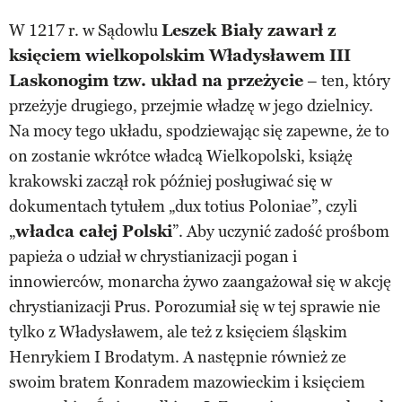
W 1217 r. w Sądowlu
Leszek Biały zawarł z
księciem wielkopolskim Władysławem III
Laskonogim tzw. układ na przeżycie
– ten, który
przeżyje drugiego, przejmie władzę w jego dzielnicy.
Na mocy tego układu, spodziewając się zapewne, że to
on zostanie wkrótce władcą Wielkopolski, książę
krakowski zaczął rok później posługiwać się w
dokumentach tytułem „dux totius Poloniae”, czyli
„
władca całej Polski
”. Aby uczynić zadość prośbom
papieża o udział w chrystianizacji pogan i
innowierców, monarcha żywo zaangażował się w akcję
chrystianizacji Prus. Porozumiał się w tej sprawie nie
tylko z Władysławem, ale też z księciem śląskim
Henrykiem I Brodatym. A następnie również ze
swoim bratem Konradem mazowieckim i księciem