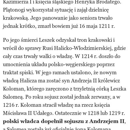
Kazimierza I i księcia śląskiego Henryka Brodatego.
Plątonogi wykorzystał sytuację i zajął dzielnicę
krakowską. Jego panowanie jako seniora trwało
jednak krótko, zmarł bowiem już 16 maja 1211 r.
Po jego śmierci Leszek odzyskał tron krakowski i
wrócił do sprawy Rusi Halicko-Włodzimierskiej, gdzie
cały czas trwały walki o władzę. W 1214 r. doszło do
umocnienia układu polsko-węgierskiego poprzez
traktat spiski. W jego ramach ustalono, że nowym
władcą Halicza ma zostać syn Andrzeja II królewicz
Koloman, którego zaręczono z trzyletnią córką Leszka
Salomeą. Po roku sojusz został jednak zerwany, a w
1216 r. Koloman stracił władzę na rzecz księcia
Mścisława II Udałego. Ostatecznie w 1218 lub 1219 r.
polski władca dopełnił sojuszu z Andrzejem II
,
a Salomea została już oficjalnie żoną Kolomana.