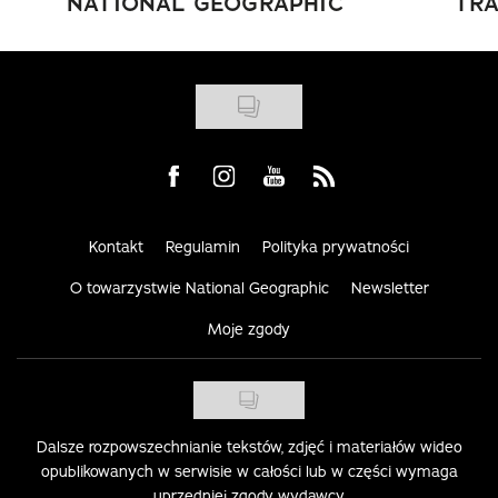
NATIONAL GEOGRAPHIC
TRA
Visit us on Facebook
Visit us on Instagram
Visit us on Youtube
Visit us on Rss
Kontakt
Regulamin
Polityka prywatności
O towarzystwie National Geographic
Newsletter
Moje zgody
Dalsze rozpowszechnianie tekstów, zdjęć i materiałów wideo
opublikowanych w serwisie w całości lub w części wymaga
uprzedniej zgody wydawcy.