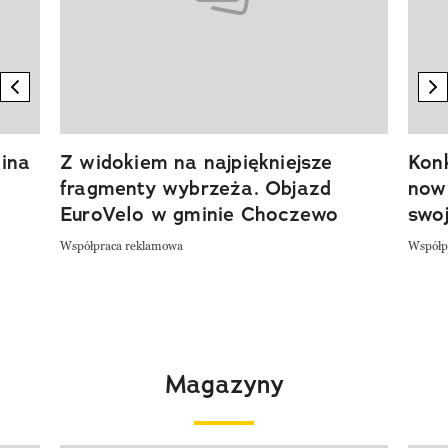
previous element
n
ina
Z widokiem na najpiękniejsze
Kon
fragmenty wybrzeża. Objazd
now
EuroVelo w gminie Choczewo
swoj
Współpraca reklamowa
Współp
Magazyny