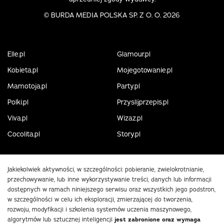
©
BURDA MEDIA POLSKA SP. Z O. O. 2026
Elle.pl
Glamour.pl
Kobieta.pl
Mojegotowanie.pl
Mamotoja.pl
Party.pl
Polki.pl
Przyslijprzepis.pl
Viva.pl
Wizaz.pl
Cocolita.pl
Story.pl
Jakiekolwiek aktywności, w szczególności: pobieranie, zwielokrotnianie,
przechowywanie, lub inne wykorzystywanie treści, danych lub informacji
dostępnych w ramach niniejszego serwisu oraz wszystkich jego podstron,
w szczególności w celu ich eksploracji, zmierzającej do tworzenia,
rozwoju, modyfikacji i szkolenia systemów uczenia maszynowego,
algorytmów lub sztucznej inteligencji
jest zabronione oraz wymaga