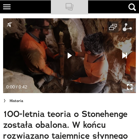
Skip
to
NATIONAL GEOGRAPHIC
main
content
TRAVELER
PODCASTY
Sklep
Newsletter
0:00 / 0:42
Cuda Polski
Historia
Wielki Konkurs Fotograficzny
100-letnia teoria o Stonehenge
Trendbook Podróżniczy
została obalona. W końcu
Polecane
rozwiązano tajemnicę słynnego