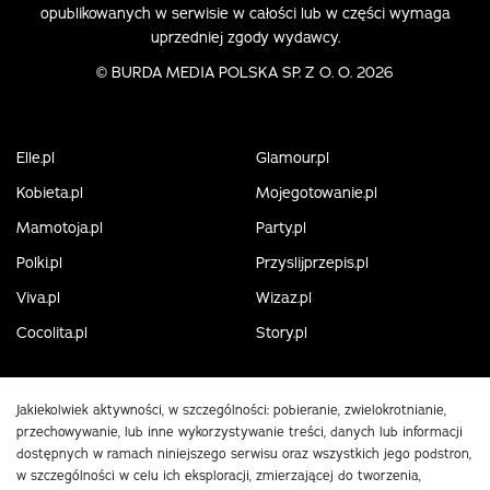
opublikowanych w serwisie w całości lub w części wymaga
uprzedniej zgody wydawcy.
©
BURDA MEDIA POLSKA SP. Z O. O. 2026
Elle.pl
Glamour.pl
Kobieta.pl
Mojegotowanie.pl
Mamotoja.pl
Party.pl
Polki.pl
Przyslijprzepis.pl
Viva.pl
Wizaz.pl
Cocolita.pl
Story.pl
Jakiekolwiek aktywności, w szczególności: pobieranie, zwielokrotnianie,
przechowywanie, lub inne wykorzystywanie treści, danych lub informacji
dostępnych w ramach niniejszego serwisu oraz wszystkich jego podstron,
w szczególności w celu ich eksploracji, zmierzającej do tworzenia,