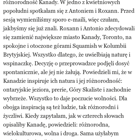
różnorodność Kanady. W jedno z kwietniowych
popołudni spotkałam się z Antoniem i Roxann. Przed
sesją wymieniliśmy sporo e-maili, więc czułam,
jakbyśmy się już znali. Roxann i Antonio zdecydowali
się zamienić największe miasto Kanady, Toronto, na
spokojne i otoczone górami Squamish w Kolumbii
Brytyjskiej. Wszystko dlatego, że uwielbiają naturę i
wspinaczkę. Decyzję o przeprowadzce podjęli dosyć
spontanicznie, ale jej nie żałują. Powiedzieli mi, że w
Kanadzie inspiruje ich natura i jej różnorodność:
ontaryjskie jeziora, prerie, Góry Skaliste i zachodnie
wybrzeże. Wszystko to daje poczucie wolności. Dla
obojga inspiracją są też ludzie, tak różnorodni i
życzliwi. Kiedy zapytałam, jak w czterech słowach
opisaliby Kanadę, powiedzieli: różnorodna,
wielokulturowa, wolna i droga. Sama użyłabym