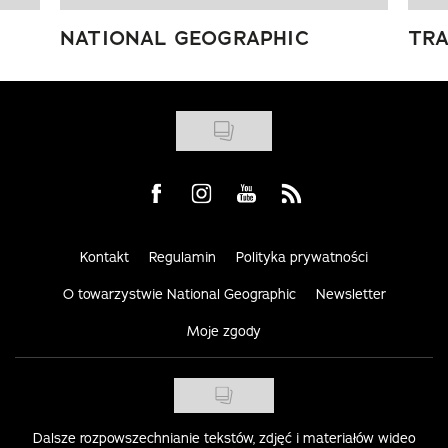
NATIONAL GEOGRAPHIC
TRA
Visit us on Facebook
Visit us on Instagram
Visit us on Youtube
Visit us on Rss
Kontakt
Regulamin
Polityka prywatności
O towarzystwie National Geographic
Newsletter
Moje zgody
Dalsze rozpowszechnianie tekstów, zdjęć i materiałów wideo