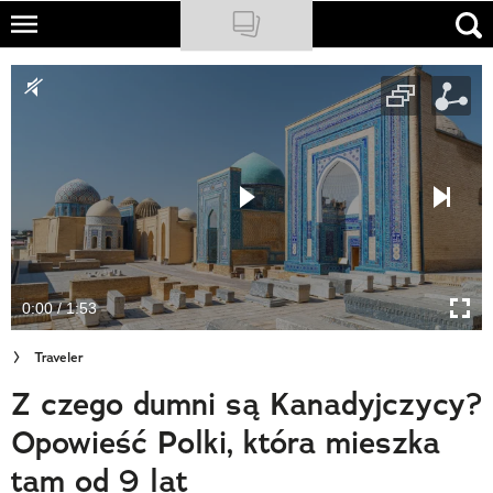
Skip
to
NATIONAL GEOGRAPHIC
main
content
TRAVELER
PODCASTY
Sklep
Newsletter
0:00 / 1:53
Cuda Polski
Traveler
Wielki Konkurs Fotograficzny
Z czego dumni są Kanadyjczycy?
Trendbook Podróżniczy
Opowieść Polki, która mieszka
Polecane
tam od 9 lat