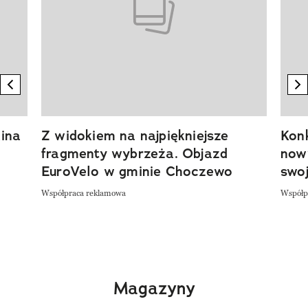
previous element
n
ina
Z widokiem na najpiękniejsze
Kon
fragmenty wybrzeża. Objazd
now
EuroVelo w gminie Choczewo
swoj
Współpraca reklamowa
Współp
Magazyny