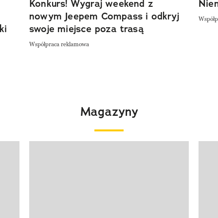
Konkurs! Wygraj weekend z
Niem
nowym Jeepem Compass i odkryj
Współp
ki
swoje miejsce poza trasą
Współpraca reklamowa
Magazyny
Pokazywanie elementu 1 z 4