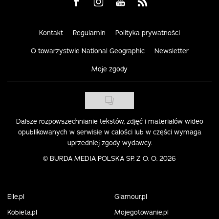
Visit us on Facebook
Visit us on Instagram
Visit us on Youtube
Visit us on Rss
Kontakt
Regulamin
Polityka prywatności
O towarzystwie National Geographic
Newsletter
Moje zgody
Dalsze rozpowszechnianie tekstów, zdjęć i materiałów wideo
opublikowanych w serwisie w całości lub w części wymaga
uprzedniej zgody wydawcy.
©
BURDA MEDIA POLSKA SP. Z O. O. 2026
Elle.pl
Glamour.pl
Kobieta.pl
Mojegotowanie.pl