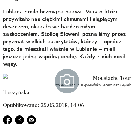
Lublana - miło brzmiąca nazwa. Miasto, które
przywitało nas ciężkimi chmurami i siąpiącym
deszczem, okazało się bardzo miłym
zaskoczeniem. Stolicę Słowenii poznaliśmy przez
pryzmat wielkich autorytetów, którzy – oprócz
tego, że mieszkali właśnie w Lublanie – mieli
jeszcze jedną wspólną cechę. Każdy z nich nosił
wąsy.
Iwona El Tanbouli-Jabłońska, Jeremiasz Gądek
jbuczynska
Opublikowano: 25.05.2018, 14:06
Udostępnij na facebook
Udostępnij na twitter
E-mail do przyjaciela