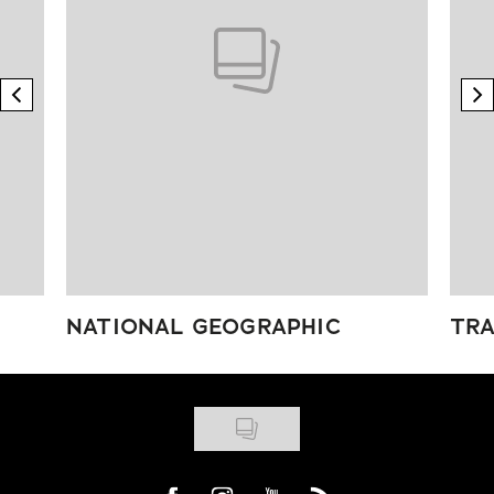
previous element
n
NATIONAL GEOGRAPHIC
TRA