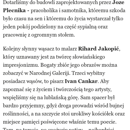
Dotarliśmy do budowli zaprojektowanych przez
Joze
Plecnika -
pracoholika i samotnika, któremu szkoda
było czasu na sen i któremu do życia wystarczał tylko
jeden pokój podzielony na część sypialną oraz
pracownię z ogromnym stołem.
Kolejny słynny wąsacz to malarz
Rihard Jakopić
,
który uznawany jest za twórcę słowiańskiego
impresjonizmu. Bogaty zbiór jego obrazów można
zobaczyć w Narodnej Galeriji. Trzeci wybitny
posiadacz wąsów, to pisarz
Ivan Cankar
. Aby
zapoznać się z życiem i twórczością tego artysty,
wspięliśmy się na lublańską górę. Sam spacer był
bardzo przyjemny, gdyż droga prowadzi wśród bujnej
roślinności, a na szczycie stoi urokliwy kościółek oraz
miejsce pamięci poświęcone właśnie temu poecie.
Tam, na tarasie, po spożyciu poticy – najbardziej