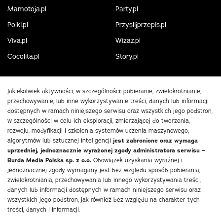
Mamotoja.pl
Party.pl
Polki.pl
Przyslijprzepis.pl
Viva.pl
Wizaz.pl
Cocolita.pl
Story.pl
Jakiekolwiek aktywności, w szczególności: pobieranie, zwielokrotnianie,
przechowywanie, lub inne wykorzystywanie treści, danych lub informacji
dostępnych w ramach niniejszego serwisu oraz wszystkich jego podstron,
w szczególności w celu ich eksploracji, zmierzającej do tworzenia,
rozwoju, modyfikacji i szkolenia systemów uczenia maszynowego,
algorytmów lub sztucznej inteligencji
jest zabronione oraz wymaga
uprzedniej, jednoznacznie wyrażonej zgody administratora serwisu –
Burda Media Polska sp. z o.o.
Obowiązek uzyskania wyraźnej i
jednoznacznej zgody wymagany jest bez względu sposób pobierania,
zwielokrotniania, przechowywania lub innego wykorzystywania treści,
danych lub informacji dostępnych w ramach niniejszego serwisu oraz
wszystkich jego podstron, jak również bez względu na charakter tych
treści, danych i informacji.