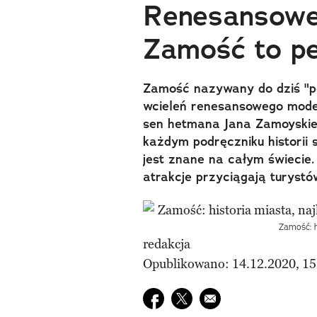
Renesansowe 
Zamość to pe
Zamość nazywany do dziś "pe
wcieleń renesansowego model
sen hetmana Jana Zamoyskieg
każdym podręczniku historii 
jest znane na całym świecie.
atrakcje przyciągają turyst
Zamość: h
redakcja
Opublikowano: 14.12.2020, 15
Udostępnij na facebook
Udostępnij na twitter
E-mail do przyjaciela