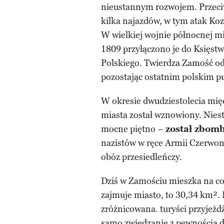
nieustannym rozwojem. Przeci
kilka najazdów, w tym atak Ko
W wielkiej wojnie północnej mi
1809 przyłączono je do Księst
Polskiego. Twierdza Zamość od
pozostając ostatnim polskim 
W okresie dwudziestolecia mię
miasta został wznowiony. Nies
mocne piętno –
został zbom
nazistów w ręce Armii Czerwon
obóz przesiedleńczy.
Dziś w Zamościu mieszka na co
zajmuje miasto, to 30,34 km². 
zróżnicowana. turyści przyjeżdż
samo zwiedzanie z pewnością d