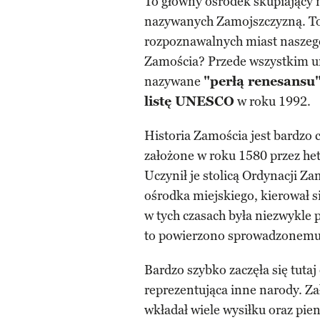
To główny ośrodek skupiający 
nazywanych Zamojszczyzną. To 
rozpoznawalnych miast naszego 
Zamościa? Przede wszystkim uni
nazywane
"perłą renesansu
listę UNESCO
w roku 1992.
Historia Zamościa jest bardzo 
założone w roku 1580 przez h
Uczynił je stolicą Ordynacji Z
ośrodka miejskiego, kierował s
w tych czasach była niezwykle
to powierzono sprowadzonemu 
Bardzo szybko zaczęła się tutaj 
reprezentująca inne narody. Zał
wkładał wiele wysiłku oraz pie