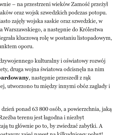
wnie – na przestrzeni wieków Zamość przeżył
zaków oraz wojsk szwedzkich podczas potopu.
asto zajęły wojska saskie oraz szwedzkie, w
wa Warszawskiego, a następnie do Królestwa
egrała kluczową rolę w postaniu listopadowym,
punktem oporu.
dzywojennego kulturalny i oświatowy rozwój
tety, druga wojna światowa odcisnęła na nim
bardowany
, następnie przeszedł z rąk
ej, utworzono tu między innymi obóz zagłady i
 dzień ponad 63 800 osób, a powierzchnia, jaką
Rzeźba terenu jest łagodna i niezbyt
ają tu głównie po to, by zwiedzać zabytki. A
ostarczy zajęć nawet na kilkudniowy pobyt!