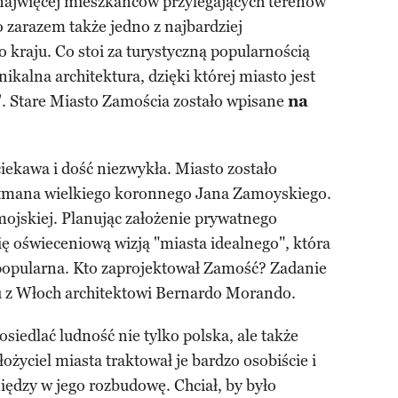
najwięcej mieszkańców przylegających terenów
zarazem także jedno z najbardziej
kraju. Co stoi za turystyczną popularnością
kalna architektura, dzięki której miasto jest
"
. Stare Miasto Zamościa zostało wpisane
na
ciekawa i dość niezwykła. Miasto zostało
etmana wielkiego koronnego Jana Zamoyskiego.
amojskiej. Planując założenie prywatnego
ię oświeceniową wizją "miasta idealnego", która
 popularna. Kto zaprojektował Zamość? Zadanie
z Włoch architektowi Bernardo Morando.
osiedlać ludność nie tylko polska, ale także
ożyciel miasta traktował je bardzo osobiście i
niędzy w jego rozbudowę. Chciał, by było