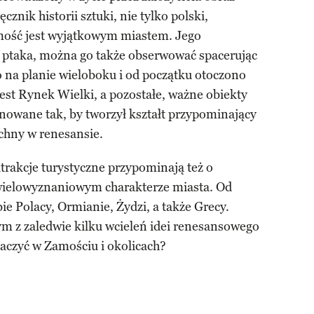
znik historii sztuki, nie tylko polski,
mość jest wyjątkowym miastem. Jego
u ptaka, można go także obserwować spacerując
 na planie wieloboku i od początku otoczono
t Rynek Wielki, a pozostałe, ważne obiekty
anowane tak, by tworzył kształt przypominający
chny w renesansie.
trakcje turystyczne przypominają też o
wielowyznaniowym charakterze miasta. Od
ie Polacy, Ormianie, Żydzi, a także Grecy.
ym z zaledwie kilku wcieleń idei renesansowego
aczyć w Zamościu i okolicach?