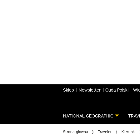
Skip
to
main
content
Sklep
Newsletter
Cuda Polski
Wie
NATIONAL GEOGRAPHIC
TRAV
Strona główna
Traveler
Kierunki