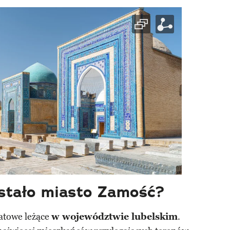
stało miasto Zamość?
atowe leżące
w województwie lubelskim
.