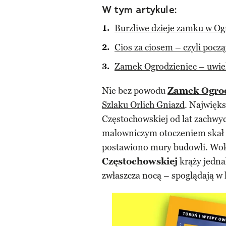
W tym artykule:
Burzliwe dzieje zamku w Og
Cios za ciosem – czyli pocz
Zamek Ogrodzieniec – uwiel
Nie bez powodu
Zamek Ogrod
Szlaku Orlich Gniazd
. Najwięk
Częstochowskiej od lat zachwy
malowniczym otoczeniem skał 
postawiono mury budowli. Wokó
Częstochowskiej
krąży jedna
zwłaszcza nocą – spoglądają w