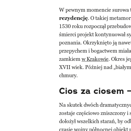
W pewnym momencie surowa tw
rezydencję
. O takiej metamo
1530 roku rozpoczął przebudow
śmierci projekt kontynuował sy
poznania. Okrzyknięto ją nawe
przepychem i bogactwem miał
zamkiem
w Krakowie
. Okres j
XVII wiek. Później nad „białym
chmury.
Cios za ciosem –
Na skutek dwóch dramatycznyc
zostaje częściowo zniszczony i
dołożył wszelkich starań, by 
czasie wojny północnej obiekt 