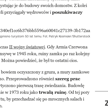
zystując je do budowy swoich domostw. Z kolei
li przyciągały wędrowców i
poszukiwaczy
iono turystom 50 lat temu. Fot. Patryk Kosmider/Shutterstock
dczas
II wojny światowej
. Gdy Armia Czerwona
nsywę w 1945 roku, ruiny zamku po raz kolejny
Można powiedzieć, że był to ostatni cios.
ał bowiem oczyszczony z gruzu, a mury zamkowe
no. Przeprowadzono również
szereg prac
wytyczono pierwszą trasę zwiedzania. Budowlę
nie w 1973 roku jako
trwałą ruinę
. Od tej pory
tu, by przechadzać się po mrocznych salach i
h.