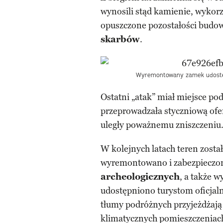
wynosili stąd kamienie, wykor
opuszczone pozostałości budow
skarbów
.
Wyremontowany zamek udostępn
Ostatni „atak” miał miejsce po
przeprowadzała styczniową ofe
uległy poważnemu zniszczeniu. 
W kolejnych latach teren zost
wyremontowano i zabezpieczo
archeologicznych
, a także 
udostępniono turystom oficjal
tłumy podróżnych przyjeżdżają 
klimatycznych pomieszczeniac