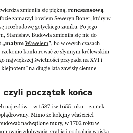
ierdza zmieniła się piękną,
renesansową
rfozie zamarzył bowiem Seweryn Boner, który w
ę i rozbudowę gotyckiego zamku. Po jego
n, Stanisław. Budowla zmieniła się nie do
t
„małym
Wawelem
”
, bo w owych czasach
a rzekomo konkurować ze słynnym królewskim
ego największej świetności przypada na XVI i
 klejnotem” na długie lata zawisły ciemne
 czyli początek końca
h najazdów – w 1587 i w 1655 roku – zamek
 splądrowany. Mimo że kolejny właściciel
odbudować nadwątlone mury, w 1702 roku w
ponownie zdobywają, grabią i podpalają wojska