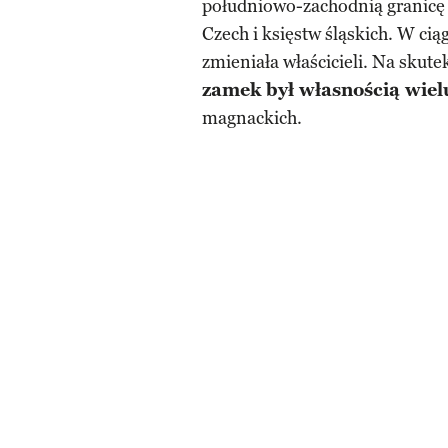
południowo-zachodnią granicę 
Czech i księstw śląskich. W cią
zmieniała właścicieli. Na skute
zamek był własnością wie
magnackich.