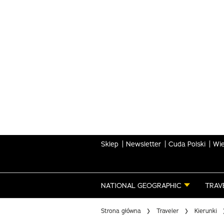
Skip
to
main
content
Sklep
Newsletter
Cuda Polski
Wie
NATIONAL GEOGRAPHIC
TRAV
Strona główna
Traveler
Kierunki