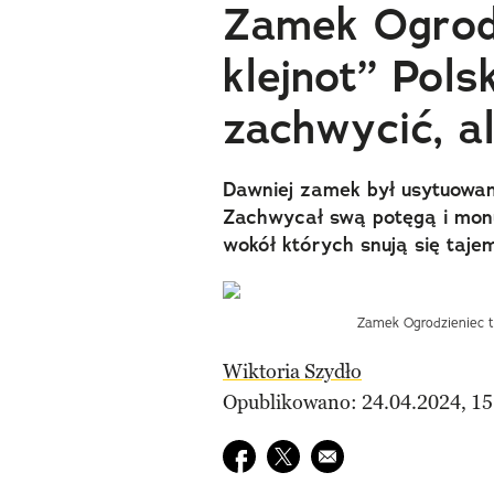
Zamek Ogrodz
klejnot” Polsk
zachwycić, al
Dawniej zamek był usytuowan
Zachwycał swą potęgą i monu
wokół których snują się taje
Zamek Ogrodzieniec to 
Wiktoria Szydło
Opublikowano: 24.04.2024, 15
Udostępnij na facebook
Udostępnij na twitter
E-mail do przyjaciela