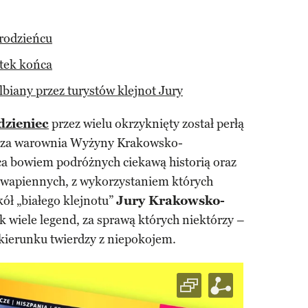
rodzieńcu
ątek końca
biany przez turystów klejnot Jury
zieniec
przez wielu okrzyknięty został perłą
sza warownia Wyżyny Krakowsko-
ca bowiem podróżnych ciekawą historią oraz
wapiennych, z wykorzystaniem których
ł „białego klejnotu”
Jury Krakowsko-
k wiele legend, za sprawą których niektórzy –
 kierunku twierdzy z niepokojem.