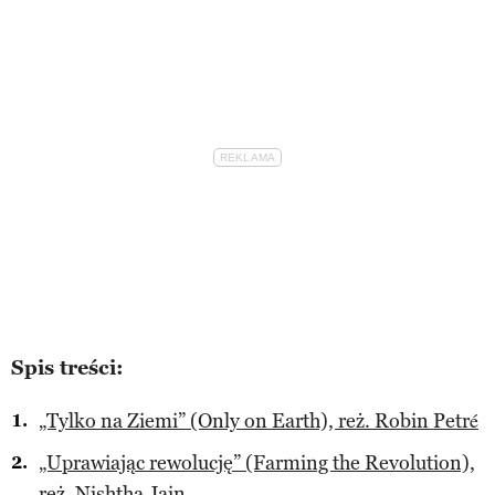
Spis treści:
„Tylko na Ziemi” (Only on Earth), reż. Robin Petré
„Uprawiając rewolucję” (Farming the Revolution),
reż. Nishtha Jain