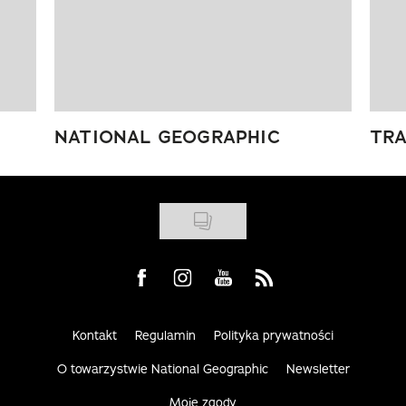
NATIONAL GEOGRAPHIC
TRA
Visit us on Facebook
Visit us on Instagram
Visit us on Youtube
Visit us on Rss
Kontakt
Regulamin
Polityka prywatności
O towarzystwie National Geographic
Newsletter
Moje zgody