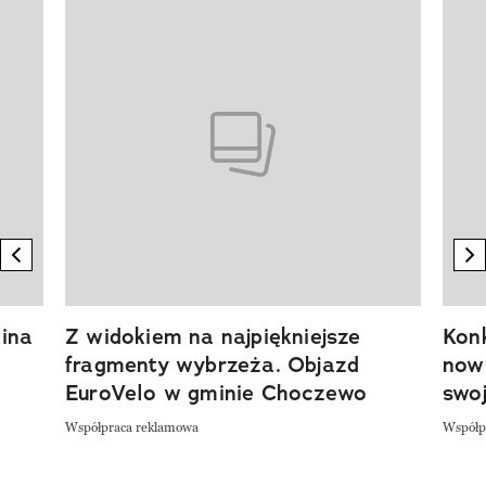
Pokazywanie elementu 1 z 20
previous element
n
ina
Z widokiem na najpiękniejsze
Kon
fragmenty wybrzeża. Objazd
now
EuroVelo w gminie Choczewo
swoj
Współpraca reklamowa
Współp