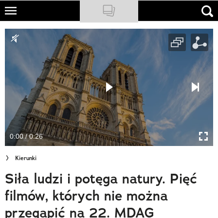
Skip
to
NATIONAL GEOGRAPHIC
main
content
TRAVELER
PODCASTY
Sklep
Newsletter
0:00 / 0:26
Cuda Polski
Kierunki
Wielki Konkurs Fotograficzny
Siła ludzi i potęga natury. Pięć
Trendbook Podróżniczy
filmów, których nie można
Polecane
przegapić na 22. MDAG