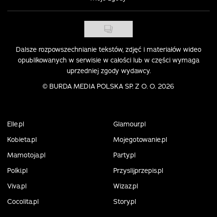
Dalsze rozpowszechnianie tekstów, zdjęć i materiałów wideo
opublikowanych w serwisie w całości lub w części wymaga
uprzedniej zgody wydawcy.
©
BURDA MEDIA POLSKA SP. Z O. O. 2026
Elle.pl
Glamour.pl
Kobieta.pl
Mojegotowanie.pl
Mamotoja.pl
Party.pl
Polki.pl
Przyslijprzepis.pl
Viva.pl
Wizaz.pl
Cocolita.pl
Story.pl