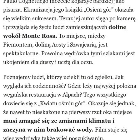
Paulo Cognettiego możecie kojarzyć bardziej jako
pisarza. Ekranizacja jego książki „Osiem gór” okazała
się wielkim sukcesem. Teraz jej autor sięga po kamerę
i przygląda się życiu ludzi zamieszkujących
dolinę
wokół Monte Rosa.
To miejsce, między
Piemontem, doliną Aosty i
Szwajcarią
, jest
spektakularne. Powolna wędrówka tymi szlakami jest
ukojeniem dla duszy i ucztą dla oczu.
Poznajemy ludzi, którzy uciekli tu od zgiełku. Jak
wygląda ich codzienność? Gdzie leży najwyżej położna
wegańska restauracja w Alpach? Tego wszystkiego
dowiecie się z „Kwiatu ośmiu gór”. Okazuje się jednak,
że nawet to nieskażone na pierwszy rzut oka miejsce
musi zmagać się ze zmianami klimatu i
zaczyna w nim brakować wody.
Film staje się
więc wędrówką także w jej poszukiwaniu.