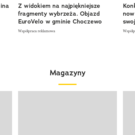
ina
Z widokiem na najpiękniejsze
Kon
fragmenty wybrzeża. Objazd
now
EuroVelo w gminie Choczewo
swoj
Współpraca reklamowa
Współp
Magazyny
Pokazywanie elementu 1 z 4