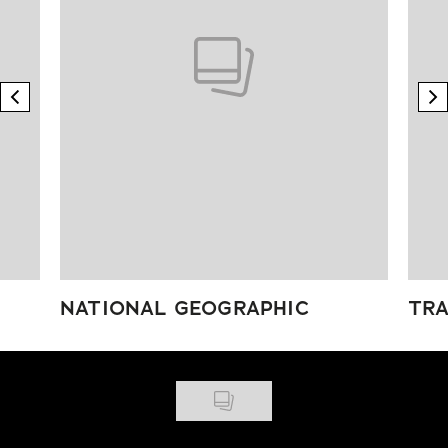
previous element
n
NATIONAL GEOGRAPHIC
TRA