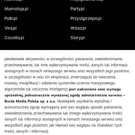
Mamotoja.pl
Party.pl
Polki.pl
Przyslijprzepis.pl
Viva.pl
Wizaz.pl
Cocolita.pl
Story.pl
Jakiekolwiek aktywności, w szczególności: pobieranie, zwielokrotnianie,
przechowywanie, lub inne wykorzystywanie treści, danych lub informacji
dostępnych w ramach niniejszego serwisu oraz wszystkich jego podstron,
w szczególności w celu ich eksploracji, zmierzającej do tworzenia,
rozwoju, modyfikacji i szkolenia systemów uczenia maszynowego,
algorytmów lub sztucznej inteligencji
jest zabronione oraz wymaga
uprzedniej, jednoznacznie wyrażonej zgody administratora serwisu –
Burda Media Polska sp. z o.o.
Obowiązek uzyskania wyraźnej i
jednoznacznej zgody wymagany jest bez względu sposób pobierania,
zwielokrotniania, przechowywania lub innego wykorzystywania treści,
danych lub informacji dostępnych w ramach niniejszego serwisu oraz
wszystkich jego podstron, jak również bez względu na charakter tych
treści, danych i informacji.