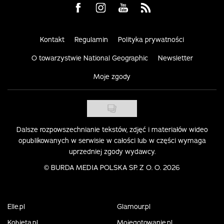
Visit us on Facebook
Visit us on Instagram
Visit us on Youtube
Visit us on Rss
Kontakt
Regulamin
Polityka prywatności
O towarzystwie National Geographic
Newsletter
Moje zgody
Dalsze rozpowszechnianie tekstów, zdjęć i materiałów wideo
opublikowanych w serwisie w całości lub w części wymaga
uprzedniej zgody wydawcy.
©
BURDA MEDIA POLSKA SP. Z O. O. 2026
Elle.pl
Glamour.pl
Kobieta.pl
Mojegotowanie.pl