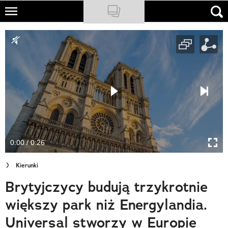
Skip
to
NATIONAL GEOGRAPHIC
main
content
TRAVELER
PODCASTY
Sklep
Newsletter
0:00 / 0:26
Cuda Polski
Kierunki
Wielki Konkurs Fotograficzny
Brytyjczycy budują trzykrotnie
Trendbook Podróżniczy
większy park niż Energylandia.
Polecane
Universal stworzy w Europie