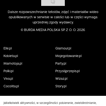
Dalsze rozpowszechnianie tekstów, zdjęć i materiałów wideo
opublikowanych w serwisie w całości lub w części wymaga
uprzedniej zgody wydawcy.
©
BURDA MEDIA POLSKA SP. Z O. O. 2026
Elle.pl
Glamour.pl
Kobieta.pl
Mojegotowanie.pl
Mamotoja.pl
Party.pl
Polki.pl
Przyslijprzepis.pl
Viva.pl
Wizaz.pl
Cocolita.pl
Story.pl
Jakiekolwiek aktywności, w szczególności: pobieranie, zwielokrotnianie,