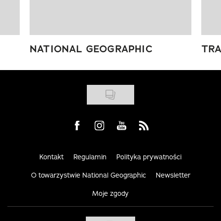
NATIONAL GEOGRAPHIC
TRA
Visit us on Facebook
Visit us on Instagram
Visit us on Youtube
Visit us on Rss
Kontakt
Regulamin
Polityka prywatności
O towarzystwie National Geographic
Newsletter
Moje zgody