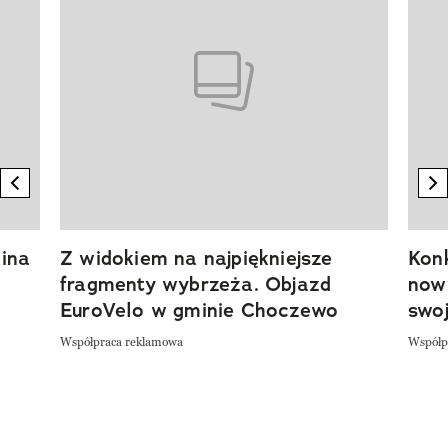
previous element
n
ina
Z widokiem na najpiękniejsze
Kon
fragmenty wybrzeża. Objazd
now
EuroVelo w gminie Choczewo
swoj
Współpraca reklamowa
Współp