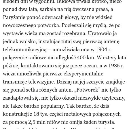
siedem dni w tygodniu. Budowa trwała krótko, nieco
ponad dwa lata, sarkała na nią ówczesna prasa, a
Paryżanie ponoć odwracali głowy, by nie widzieć
nowoczesnego potworka. Pocieszali się myślą, że po
wystawie wieża ma zostać rozebrana. Uratowało ją
jednak wojsko, instalując tutaj swą pierwszą antenę
telekomunikacyjną – umożliwiała ona w 1904 r.
połączenie radiowe na odległość 400 km. W cztery lata
później kontaktowano się już przez ocean, a w 1935 r.
wieża umożliwiła pierwsze eksperymentalne
transmisje telewizyjne. Dzisiaj na jej szczycie znajduje
się ponad setka różnych anten. „Potworek” nie tylko
zaadaptował się, nie tylko okazał niezwykle użyteczny,
ale także bardzo popularny. Tak bardzo, że dziś
konstrukcji z 18 tys. części metalowych połączonych
za pomocą 2,5 mln nitów nie omija żaden turysta.