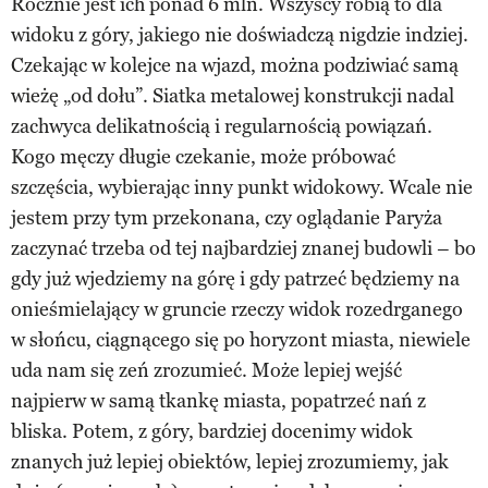
Rocznie jest ich ponad 6 mln. Wszyscy robią to dla
widoku z góry, jakiego nie doświadczą nigdzie indziej.
Czekając w kolejce na wjazd, można podziwiać samą
wieżę „od dołu”. Siatka metalowej konstrukcji nadal
zachwyca delikatnością i regularnością powiązań.
Kogo męczy długie czekanie, może próbować
szczęścia, wybierając inny punkt widokowy. Wcale nie
jestem przy tym przekonana, czy oglądanie Paryża
zaczynać trzeba od tej najbardziej znanej budowli – bo
gdy już wjedziemy na górę i gdy patrzeć będziemy na
onieśmielający w gruncie rzeczy widok rozedrganego
w słońcu, ciągnącego się po horyzont miasta, niewiele
uda nam się zeń zrozumieć. Może lepiej wejść
najpierw w samą tkankę miasta, popatrzeć nań z
bliska. Potem, z góry, bardziej docenimy widok
znanych już lepiej obiektów, lepiej zrozumiemy, jak