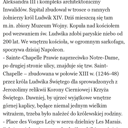
Aleksandra III i kompleks architektoniczny
Inwalidów. Szpital zbudował w trosce o rannych
żołnierzy król Ludwik XIV. Dziś mieszczą się tam
m.in. zbiory Muzeum Wojny. Kopuła nad kościołem
pod wezwaniem św. Ludwika zdobi paryskie niebo od
200 lat. We wnętrzu kościoła, w ogromnym sarkofagu,
spoczywa dzisiaj Napoleon.
- Sainte-Chapelle Prawie naprzeciwko Notre-Dame,
po drugiej stronie ulicy, znajduje się tzw. Saint-
Chapelle – zbudowana w połowie XIII w. (1246-48)
przez króla Ludwika Świętego dla sprowadzonych z
Jerozolimy relikwii Korony Cierniowej i Krzyża
Świętego. Dawniej, by ujrzeć wyjątkowe wnętrze
górnej kaplicy, będące niemal jednym wielkim
witrażem, trzeba było należeć do królewskiej rodziny.
- Place des Vosges Leży w sercu dzielnicy Les Marais.