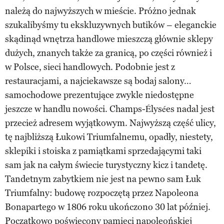
należą do najwyższych w mieście. Próżno jednak
szukalibyśmy tu ekskluzywnych butików – eleganckie
skądinąd wnętrza handlowe mieszczą głównie sklepy
dużych, znanych także za granicą, po części również i
w Polsce, sieci handlowych. Podobnie jest z
restauracjami, a najciekawsze są bodaj salony…
samochodowe prezentujące zwykle niedostępne
jeszcze w handlu nowości. Champs-Élysées nadal jest
przecież adresem wyjątkowym. Najwyższą część ulicy,
tę najbliższą Łukowi Triumfalnemu, opadły, niestety,
sklepiki i stoiska z pamiątkami sprzedającymi taki
sam jak na całym świecie turystyczny kicz i tandetę.
Tandetnym zabytkiem nie jest na pewno sam Łuk
Triumfalny: budowę rozpoczętą przez Napoleona
Bonapartego w 1806 roku ukończono 30 lat później.
Początkowo poświęcony pamięci napoleońskiej