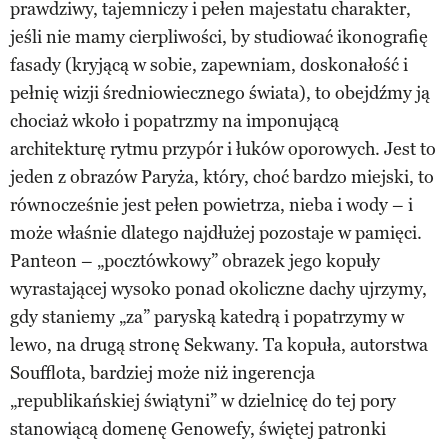
prawdziwy, tajemniczy i pełen majestatu charakter,
jeśli nie mamy cierpliwości, by studiować ikonografię
fasady (kryjącą w sobie, zapewniam, doskonałość i
pełnię wizji średniowiecznego świata), to obejdźmy ją
chociaż wkoło i popatrzmy na imponującą
architekturę rytmu przypór i łuków oporowych. Jest to
jeden z obrazów Paryża, który, choć bardzo miejski, to
równocześnie jest pełen powietrza, nieba i wody – i
może właśnie dlatego najdłużej pozostaje w pamięci.
Panteon – „pocztówkowy” obrazek jego kopuły
wyrastającej wysoko ponad okoliczne dachy ujrzymy,
gdy staniemy „za” paryską katedrą i popatrzymy w
lewo, na drugą stronę Sekwany. Ta kopuła, autorstwa
Soufflota, bardziej może niż ingerencja
„republikańskiej świątyni” w dzielnicę do tej pory
stanowiącą domenę Genowefy, świętej patronki