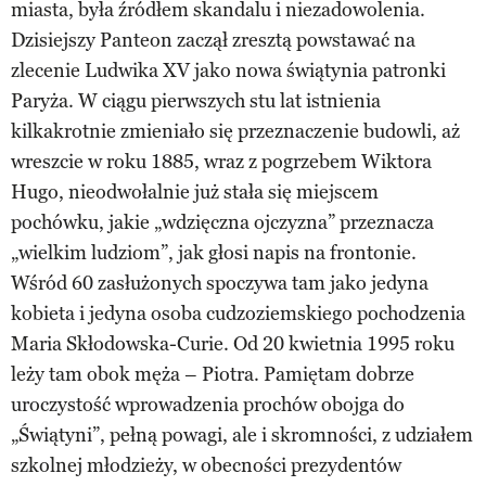
miasta, była źródłem skandalu i niezadowolenia.
Dzisiejszy Panteon zaczął zresztą powstawać na
zlecenie Ludwika XV jako nowa świątynia patronki
Paryża. W ciągu pierwszych stu lat istnienia
kilkakrotnie zmieniało się przeznaczenie budowli, aż
wreszcie w roku 1885, wraz z pogrzebem Wiktora
Hugo, nieodwołalnie już stała się miejscem
pochówku, jakie „wdzięczna ojczyzna” przeznacza
„wielkim ludziom”, jak głosi napis na frontonie.
Wśród 60 zasłużonych spoczywa tam jako jedyna
kobieta i jedyna osoba cudzoziemskiego pochodzenia
Maria Skłodowska-Curie. Od 20 kwietnia 1995 roku
leży tam obok męża – Piotra. Pamiętam dobrze
uroczystość wprowadzenia prochów obojga do
„Świątyni”, pełną powagi, ale i skromności, z udziałem
szkolnej młodzieży, w obecności prezydentów