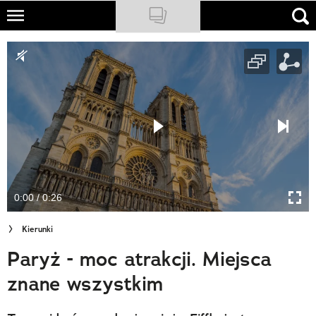
Skip
to
NATIONAL GEOGRAPHIC
main
content
TRAVELER
PODCASTY
Sklep
Newsletter
0:00 / 0:26
Cuda Polski
Kierunki
Wielki Konkurs Fotograficzny
Paryż - moc atrakcji. Miejsca
Trendbook Podróżniczy
znane wszystkim
Polecane