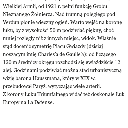
Wielkiej Armii, od 1921 r. pełni funkcję Grobu
Nieznanego Żołnierza. Nad trumną poległego pod
Verdun płonie wieczny ogień. Warto wejść na koronę
łuku, by z wysokości 50 m podziwiać piękny, choć
mniej rozległy niż z innych miejsc, widok. Właśnie
stąd docenić symetrię Placu Gwiazdy (dzisiaj
noszącym imię Charles’a de Gaulle’a): od liczącego
120 m średnicy okręgu rozchodzi się gwiaździście 12
alej. Godzinami podziwiać można stąd urbanistyczną
wizję barona Haussmana, który w XIX w.
przebudował Paryż, wytyczając wiele arterii.
Z korony Łuku Triumfalnego widać też doskonale Łuk
Europy na La Défense.