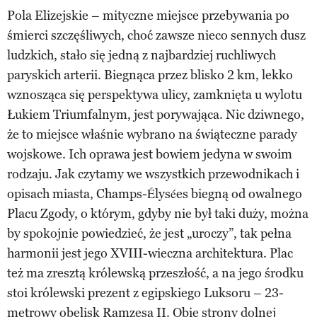
Pola Elizejskie – mityczne miejsce przebywania po
śmierci szczęśliwych, choć zawsze nieco sennych dusz
ludzkich, stało się jedną z najbardziej ruchliwych
paryskich arterii. Biegnąca przez blisko 2 km, lekko
wznosząca się perspektywa ulicy, zamknięta u wylotu
Łukiem Triumfalnym, jest porywająca. Nic dziwnego,
że to miejsce właśnie wybrano na świąteczne parady
wojskowe. Ich oprawa jest bowiem jedyna w swoim
rodzaju. Jak czytamy we wszystkich przewodnikach i
opisach miasta, Champs-Élysées biegną od owalnego
Placu Zgody, o którym, gdyby nie był taki duży, można
by spokojnie powiedzieć, że jest „uroczy”, tak pełna
harmonii jest jego XVIII-wieczna architektura. Plac
też ma zresztą królewską przeszłość, a na jego środku
stoi królewski prezent z egipskiego Luksoru – 23-
metrowy obelisk Ramzesa II. Obie strony dolnej