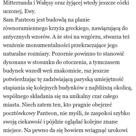
Mitterranda i Wałęsy oraz żyjącej wtedy jeszcze córki
uczonej, Ewy.
Sam Panteon jest budowlą na planie
równoramiennego krzyża greckiego, nawiązującą do
antycznych wzorów. A że stoi na wzgórzu, stwarza też
wrażenie monumentalności przekraczające jego
naturalne rozmiary. Pozornie powinno to stanowić
dysonans w stosunku do otoczenia, a tymczasem
budynek wszedł weń znakomicie, raz jeszcze
potwierdzając tę zadziwiającą paryską umiejętność
stapiania się kolejnych budynków z najbliższą okolicą,
wspólnego składania się na unikalny czar całego
miasta. Niech zatem ten, kto pragnie obejrzeć
pocztówkowy Panteon, nie myśli, że zaspokoi szybko
swoją ciekawość i pójdzie oglądać kolejne znane
miejsce. Na pewno da się bowiem wciągnąć urokowi