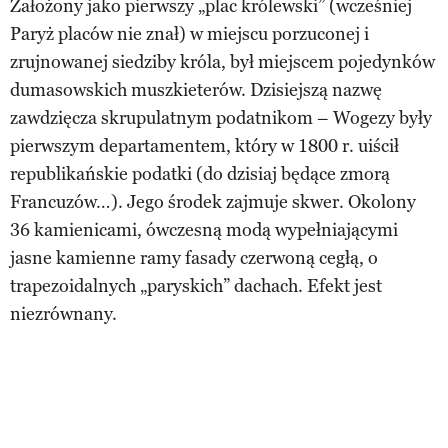
Założony jako pierwszy „plac królewski” (wcześniej
Paryż placów nie znał) w miejscu porzuconej i
zrujnowanej siedziby króla, był miejscem pojedynków
dumasowskich muszkieterów. Dzisiejszą nazwę
zawdzięcza skrupulatnym podatnikom – Wogezy były
pierwszym departamentem, który w 1800 r. uiścił
republikańskie podatki (do dzisiaj będące zmorą
Francuzów…). Jego środek zajmuje skwer. Okolony
36 kamienicami, ówczesną modą wypełniającymi
jasne kamienne ramy fasady czerwoną cegłą, o
trapezoidalnych „paryskich” dachach. Efekt jest
niezrównany.