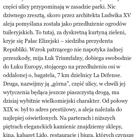
części ulicy przypominają w zasadzie parki. Nic
dziwnego zresztą, skoro przez architekta Ludwika XV
aleja pomyślana została jako przedłużenie ogrodów
tuileryjskich. To tutaj, za dyskretną kurtyną zieleni,
kryje się Pałac Elizejski – siedziba prezydenta
Republiki. Wzrok patrzącego nie napotyka żadnej
przeszkody, mija Łuk Triumfalny, dobiega swobodnie
do Łuku Europy, stojącego na przedłużeniu osi w
oddalonej o, bagatela, 7 km dzielnicy La Défense.
Druga, nazwijmy ją „górna”, część ulicy, w chwili jej
wytyczenia będąca jeszcze piaszczystą drogą, ma
dzisiaj wybitnie wielkomiejski charakter. Od połowy
XIX w. był to adres prestiżowy, a aleja należała do
najlepiej oświetlonych. Na parterach i niższych
piętrach eleganckich kamienic znajdziemy sklepy,
kina, kabaret Lido, restauracje i biura, których czynsze