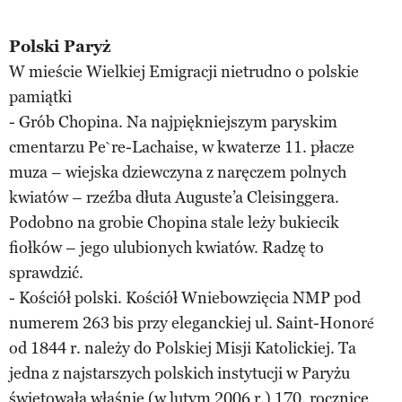
Polski Paryż
W mieście Wielkiej Emigracji nietrudno o polskie
pamiątki
- Grób Chopina. Na najpiękniejszym paryskim
cmentarzu Pe`re-Lachaise, w kwaterze 11. płacze
muza – wiejska dziewczyna z naręczem polnych
kwiatów – rzeźba dłuta Auguste’a Cleisinggera.
Podobno na grobie Chopina stale leży bukiecik
fiołków – jego ulubionych kwiatów. Radzę to
sprawdzić.
- Kościół polski. Kościół Wniebowzięcia NMP pod
numerem 263 bis przy eleganckiej ul. Saint-Honoré
od 1844 r. należy do Polskiej Misji Katolickiej. Ta
jedna z najstarszych polskich instytucji w Paryżu
świętowała właśnie (w lutym 2006 r.) 170. rocznicę