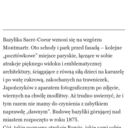
Bazylika Sacré-Coeur wznosi się na wzgórzu
Montmartr. Oto schody i park przed fasadą – kolejne
„pocztówkowe” miejsce paryskie, łączące w sobie
atrakcje pięknego widoku i emblematycznej
architektury, ściągające z równą siłą dzieci na karuzelę
i po watę cukrową, zakochanych na trawniczek,
Japończyków z aparatem fotograficznym po zdjęcie,
wiernych na chwilę modlitwy. Aż trudno uwierzyć, że i
tym razem nie mamy do czynienia z zabytkiem
naprawdę „dawnym”. Budowę bazyliki górującej nad
miastem rozpoczęto w roku 1875.
Cóż, takie poznamy atrakcje Paryża, jakie sami sobie