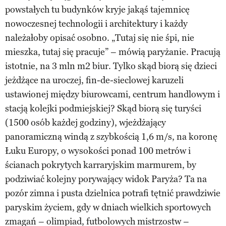
powstałych tu budynków kryje jakąś tajemnicę
nowoczesnej technologii i architektury i każdy
należałoby opisać osobno. „Tutaj się nie śpi, nie
mieszka, tutaj się pracuje” – mówią paryżanie. Pracują
istotnie, na 3 mln m2 biur. Tylko skąd biorą się dzieci
jeżdżące na uroczej, fin-de-sieclowej karuzeli
ustawionej między biurowcami, centrum handlowym i
stacją kolejki podmiejskiej? Skąd biorą się turyści
(1500 osób każdej godziny), wjeżdżający
panoramiczną windą z szybkością 1,6 m/s, na koronę
Łuku Europy, o wysokości ponad 100 metrów i
ścianach pokrytych karraryjskim marmurem, by
podziwiać kolejny porywający widok Paryża? Ta na
pozór zimna i pusta dzielnica potrafi tętnić prawdziwie
paryskim życiem, gdy w dniach wielkich sportowych
zmagań – olimpiad, futbolowych mistrzostw –