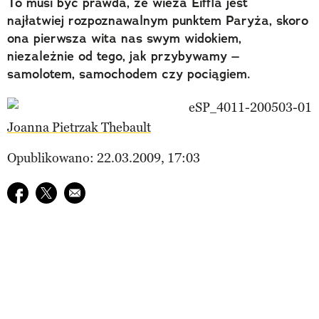
To musi być prawda, że wieża Eiffla jest
najłatwiej rozpoznawalnym punktem Paryża, skoro
ona pierwsza wita nas swym widokiem,
niezależnie od tego, jak przybywamy –
samolotem, samochodem czy pociągiem.
Joanna Pietrzak Thebault
Opublikowano: 22.03.2009, 17:03
Udostępnij na facebook
Udostępnij na twitter
E-mail do przyjaciela