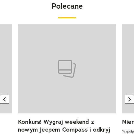
Polecane
Pokazywanie elementu 1 z 20
previous element
n
Konkurs! Wygraj weekend z
Niem
nowym Jeepem Compass i odkryj
Współp