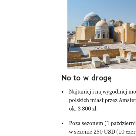
No to w drogę
Najtaniej i najwygodniej m
polskich miast przez Amste
ok. 3 800 zł.
Poza sezonem (1 październi
w sezonie 250 USD (10 czer