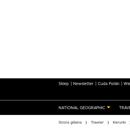
Skip
to
main
content
Sklep
Newsletter
Cuda Polski
Wie
NATIONAL GEOGRAPHIC
TRAV
Strona główna
Traveler
Kierunki