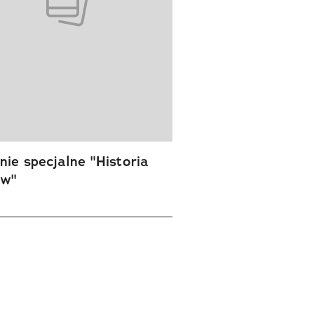
ie specjalne "Historia
ów"