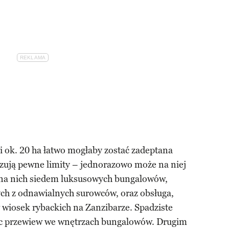
ok. 20 ha łatwo mogłaby zostać zadeptana
ązują pewne limity – jednorazowo może na niej
 na nich siedem luksusowych bungalowów,
h z odnawialnych surowców, oraz obsługa,
 wiosek rybackich na Zanzibarze. Spadziste
jąc przewiew we wnętrzach bungalowów. Drugim