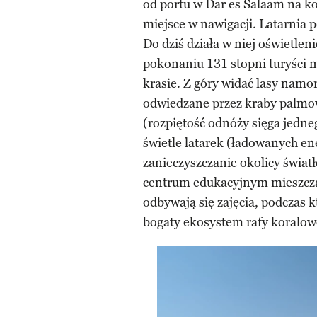
od portu w Dar es Salaam na ko
miejsce w nawigacji. Latarnia p
Do dziś działa w niej oświetle
pokonaniu 131 stopni turyści m
krasie. Z góry widać lasy nam
odwiedzane przez kraby palmow
(rozpiętość odnóży sięga jedne
świetle latarek (ładowanych ene
zanieczyszczanie okolicy świat
centrum edukacyjnym mieszczą
odbywają się zajęcia, podczas k
bogaty ekosystem rafy koralow