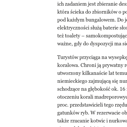
ich zadaniem jest zbieranie de
która ścieka do zbiorników o po
pod każdym bungalowem. Do jej
elektryczności służą baterie s
też toalety – samokompostujące
ważne, gdy do dyspozycji ma si
Turystów przyciąga na wysepkę
koralowa. Chroni ją prywatny 
utworzony kilkanaście lat temu
niemieckiego zajmującą się nu
schodzące na głębokość ok. 
otoczeniu korali madreporowyc
proc. przedstawicieli tego rzę
gatunków ryb. W rezerwacie ob
także rzucanie kotwic i nurkow