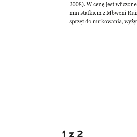
2008). W cenę jest wliczone
min statkiem z Mbweni Ruin
sprzęt do nurkowania, wyży
1 z 2