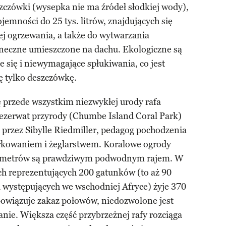
szczówki (wysepka nie ma źródeł słodkiej wody),
jemności do 25 tys. litrów, znajdujących się
 ogrzewania, a także do wytwarzania
łoneczne umieszczone na dachu. Ekologiczne są
 się i niewymagające spłukiwania, co jest
ę tylko deszczówkę.
 przede wszystkim niezwykłej urody rafa
rezerwat przyrody (Chumbe Island Coral Park)
 przez Sibylle Riedmiller, pedagog pochodzenia
rkowaniem i żeglarstwem. Koralowe ogrody
16 metrów są prawdziwym podwodnym rajem. W
h reprezentujących 200 gatunków (to aż 90
du występujących we wschodniej Afryce) żyje 370
owiązuje zakaz połowów, niedozwolone jest
anie. Większa część przybrzeżnej rafy rozciąga