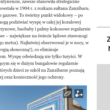
ntynencie, zawsze stanowiła strategiczne
owstała w 1904 r. z rozkazu sułtana Zanzibaru.
nie gazowe. To świetny punkt widokowy – po
ogą podziwiać wyspę w całej jej koralowej
orzynowe, baobaby i palmy kokosowe regularnie
e – największe na świecie lądowe stawonogi
go metra). Najłatwiej obserwować je w nocy, w
rgią słoneczną!), co eliminuje
łem. Wyspę odwiedzają nie tylko turyści. W
cym się w dużym bungalowie regularnie
tórych dzieci ze szkół na Zanzibarze poznają
Pokazy
ej oraz konieczność jego ochrony.