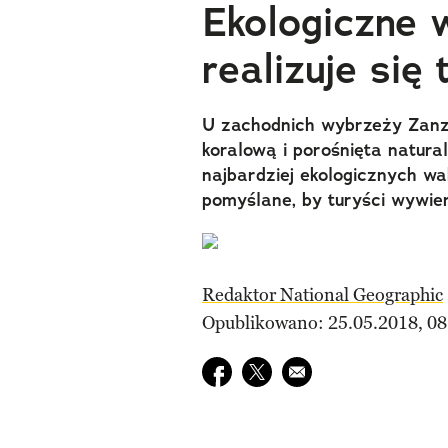
Ekologiczne 
realizuje się
U zachodnich wybrzeży Zanz
koralową i porośnięta natura
najbardziej ekologicznych wa
pomyślane, by turyści wywier
Redaktor National Geographic
Opublikowano: 25.05.2018, 08
Udostępnij na facebook
Udostępnij na twitter
E-mail do przyjaciela