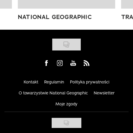
NATIONAL GEOGRAPHIC
TRA
Visit us on Facebook
Visit us on Instagram
Visit us on Youtube
Visit us on Rss
Kontakt
Regulamin
Polityka prywatności
O towarzystwie National Geographic
Newsletter
Moje zgody