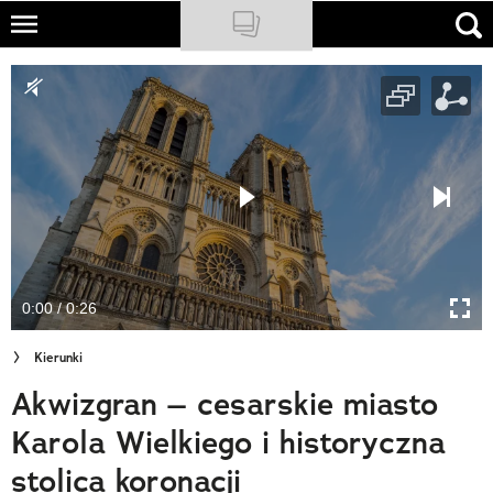
Skip
to
NATIONAL GEOGRAPHIC
main
content
TRAVELER
PODCASTY
Sklep
Newsletter
0:00 / 0:26
Cuda Polski
Kierunki
Wielki Konkurs Fotograficzny
Akwizgran – cesarskie miasto
Trendbook Podróżniczy
Karola Wielkiego i historyczna
Polecane
stolica koronacji