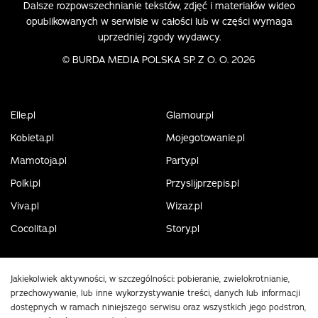
Dalsze rozpowszechnianie tekstów, zdjęć i materiałów wideo
opublikowanych w serwisie w całości lub w części wymaga
uprzedniej zgody wydawcy.
©
BURDA MEDIA POLSKA SP. Z O. O. 2026
Elle.pl
Glamour.pl
Kobieta.pl
Mojegotowanie.pl
Mamotoja.pl
Party.pl
Polki.pl
Przyslijprzepis.pl
Viva.pl
Wizaz.pl
Cocolita.pl
Story.pl
Jakiekolwiek aktywności, w szczególności: pobieranie, zwielokrotnianie,
przechowywanie, lub inne wykorzystywanie treści, danych lub informacji
dostępnych w ramach niniejszego serwisu oraz wszystkich jego podstron,