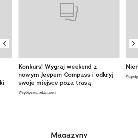
previous element
n
Konkurs! Wygraj weekend z
Niem
nowym Jeepem Compass i odkryj
Współp
ki
swoje miejsce poza trasą
Współpraca reklamowa
Magazyny