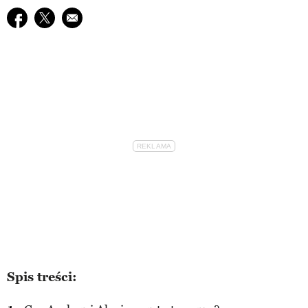
Udostępnij na facebook
Udostępnij na twitter
E-mail do przyjaciela
Spis treści: