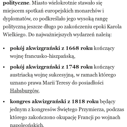
polityczne
. Miasto wielokrotnie stawało się
miejscem spotkań europejskich monarchów i
dyplomatów, co podkreślało jego wysoką rangę
polityczną jeszcze długo po zakończeniu epoki Karola
Wielkiego. Do najważniejszych wydarzeń należą:
pokój akwizgrański z 1668 roku
kończący
wojnę francusko-hiszpańską,
pokój akwizgrański z 1748 roku
kończący
austriacką wojnę sukcesyjną, w ramach którego
uznano prawa Marii Teresy do posiadłości
Habsburgów
,
kongres akwizgrański z 1818 roku
będący
jednym z kongresów Świętego Przymierza, podczas
którego zakończono okupację Francji po wojnach
napoleońskich.