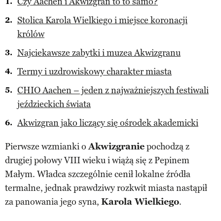
Czy Aachen i Akwizgran to to samo?
Stolica Karola Wielkiego i miejsce koronacji
królów
Najciekawsze zabytki i muzea Akwizgranu
Termy i uzdrowiskowy charakter miasta
CHIO Aachen – jeden z najważniejszych festiwali
jeździeckich świata
Akwizgran jako liczący się ośrodek akademicki
Pierwsze wzmianki o
Akwizgranie
pochodzą z
drugiej połowy VIII wieku i wiążą się z Pepinem
Małym. Władca szczególnie cenił lokalne źródła
termalne, jednak prawdziwy rozkwit miasta nastąpił
za panowania jego syna,
Karola Wielkiego
.