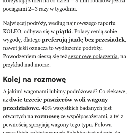
korzystają z nich na co dzień – 3 mln rodaków jeździ
pociągami 2–3 razy w tygodniu.
Najwięcej podróży, według najnowszego raportu
KOLEO, odbywa się w
piątki
. Polacy cenią sobie
wygodę, dlatego
preferują jazdę bez przesiadek
,
nawet jeśli oznacza to wydłużenie podróży.
Powodzeniem cieszą się też
sezonowe połączenia
, na
przykład nad morze.
Kolej na rozmowę
A jakimi wagonami lubimy podróżować? Co ciekawe,
aż
dwie trzecie pasażerów woli wagony
przedziałowe
. 40% wszystkich badanych jest
otwartych na
rozmowę
ze współpasażerami, a tej z
pewnością sprzyjają wagony tego typu. Połowa
wszystkich ankietowanych Polaków jest zdania, że