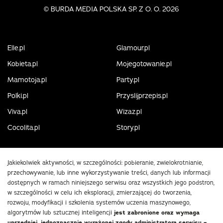
©
BURDA MEDIA POLSKA SP. Z O. O. 2026
Elle.pl
Glamour.pl
Kobieta.pl
Mojegotowanie.pl
Mamotoja.pl
Party.pl
Polki.pl
Przyslijprzepis.pl
Viva.pl
Wizaz.pl
Cocolita.pl
Story.pl
Jakiekolwiek aktywności, w szczególności: pobieranie, zwielokrotnianie,
przechowywanie, lub inne wykorzystywanie treści, danych lub informacji
dostępnych w ramach niniejszego serwisu oraz wszystkich jego podstron,
w szczególności w celu ich eksploracji, zmierzającej do tworzenia,
rozwoju, modyfikacji i szkolenia systemów uczenia maszynowego,
algorytmów lub sztucznej inteligencji
jest zabronione oraz wymaga
uprzedniej, jednoznacznie wyrażonej zgody administratora serwisu –