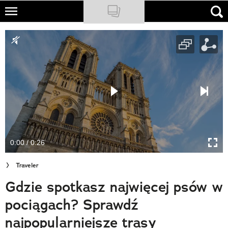
Skip
to
NATIONAL GEOGRAPHIC
main
content
TRAVELER
PODCASTY
Sklep
Newsletter
0:00 / 0:26
Cuda Polski
Traveler
Wielki Konkurs Fotograficzny
Gdzie spotkasz najwięcej psów w
Trendbook Podróżniczy
pociągach? Sprawdź
Polecane
najpopularniejsze trasy