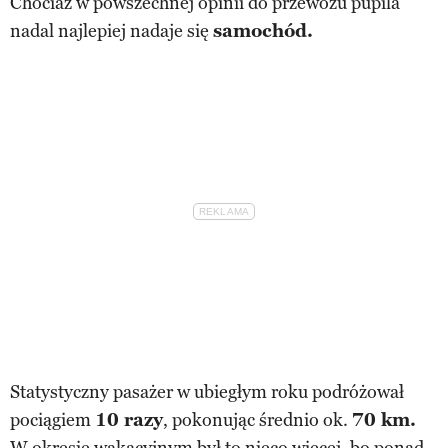
Chociaż w powszechnej opinii do przewozu pupila
nadal najlepiej nadaje się
samochód.
Statystyczny pasażer w ubiegłym roku podróżował
pociągiem
10 razy
, pokonując średnio ok.
70 km.
W okresie wakacyjnym był to nieco więcej, bo ponad