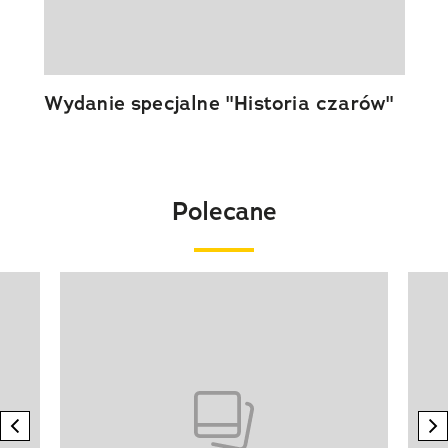
Wydanie specjalne "Historia czarów"
Polecane
Pokazywanie elementu 1 z 20
previous element
n