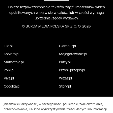
Dalsze rozpowszechnianie tekstów, zdjęć i materiałów wideo
opublikowanych w serwisie w całości lub w części wymaga
uprzedniej zgody wydawcy.
©
BURDA MEDIA POLSKA SP. Z O. O. 2026
Elle.pl
Glamour.pl
Kobieta.pl
Mojegotowanie.pl
Mamotoja.pl
Party.pl
Polki.pl
Przyslijprzepis.pl
Viva.pl
Wizaz.pl
Cocolita.pl
Story.pl
Jakiekolwiek aktywności, w szczególności: pobieranie, zwielokrotnianie,
przechowywanie, lub inne wykorzystywanie treści, danych lub informacji