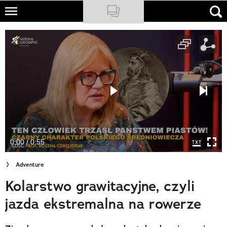
Skip
to
NATIONAL GEOGRAPHIC
main
content
TRAVELER
PODCASTY
Sklep
Newsletter
0:00 / 0:55
Cuda Polski
Adventure
Wielki Konkurs Fotograficzny
Kolarstwo grawitacyjne, czyli
Trendbook Podróżniczy
jazda ekstremalna na rowerze
Polecane