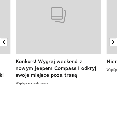
previous element
n
Konkurs! Wygraj weekend z
Niem
nowym Jeepem Compass i odkryj
Współp
ki
swoje miejsce poza trasą
Współpraca reklamowa