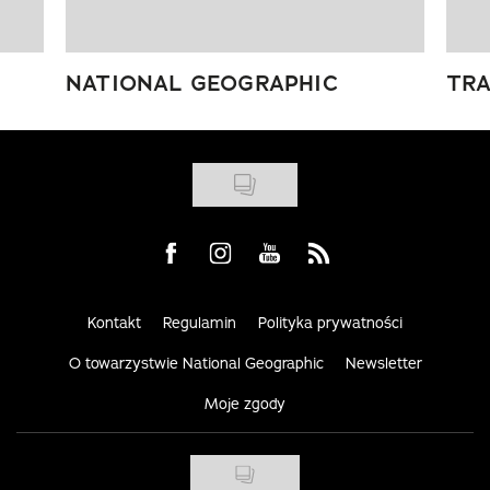
NATIONAL GEOGRAPHIC
TRA
Visit us on Facebook
Visit us on Instagram
Visit us on Youtube
Visit us on Rss
Kontakt
Regulamin
Polityka prywatności
O towarzystwie National Geographic
Newsletter
Moje zgody