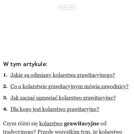
W tym artykule:
Jakie są odmiany kolarstwa grawitacyjnego?
Co o kolarstwie grawitacyjnym mówią zawodnicy?
Jak zacząć uprawiać kolarstwo grawitacyjne?
Dla kogo jest kolarstwo grawitacyjne?
Czym różni się
kolarstwo
grawitacyjne
od
tradycyjnego? Przede wszystkim tym, że kolarstwo