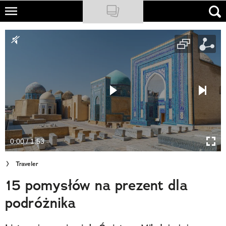
Skip
to
NATIONAL GEOGRAPHIC
main
content
TRAVELER
PODCASTY
Sklep
Newsletter
0:00 / 1:53
Cuda Polski
Traveler
Wielki Konkurs Fotograficzny
15 pomysłów na prezent dla
Trendbook Podróżniczy
podróżnika
Polecane