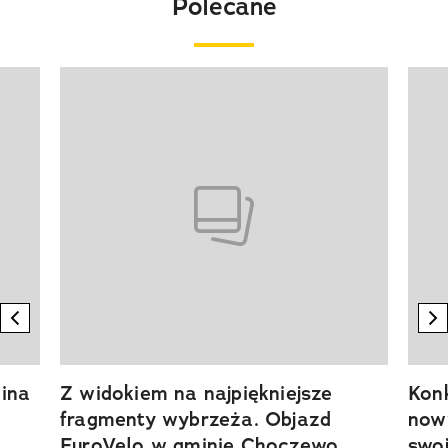
Polecane
Pokazywanie elementu 1 z 20
previous element
n
ina
Z widokiem na najpiękniejsze
Kon
fragmenty wybrzeża. Objazd
now
EuroVelo w gminie Choczewo
swoj