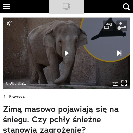
Skip
to
NATIONAL GEOGRAPHIC
main
content
TRAVELER
PODCASTY
Sklep
Newsletter
0:00 / 0:21
Cuda Polski
Przyroda
Wielki Konkurs Fotograficzny
Zimą masowo pojawiają się na
Trendbook Podróżniczy
śniegu. Czy pchły śnieżne
Polecane
stanowią zagrożenie?