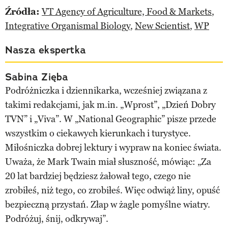
Źródła:
VT Agency of Agriculture, Food & Markets
,
Integrative Organismal Biology
,
New Scientist
,
WP
Nasza ekspertka
Sabina Zięba
Podróżniczka i dziennikarka, wcześniej związana z
takimi redakcjami, jak m.in. „Wprost”, „Dzień Dobry
TVN” i „Viva”. W „National Geographic” pisze przede
wszystkim o ciekawych kierunkach i turystyce.
Miłośniczka dobrej lektury i wypraw na koniec świata.
Uważa, że Mark Twain miał słuszność, mówiąc: „Za
20 lat bardziej będziesz żałował tego, czego nie
zrobiłeś, niż tego, co zrobiłeś. Więc odwiąż liny, opuść
bezpieczną przystań. Złap w żagle pomyślne wiatry.
Podróżuj, śnij, odkrywaj”.