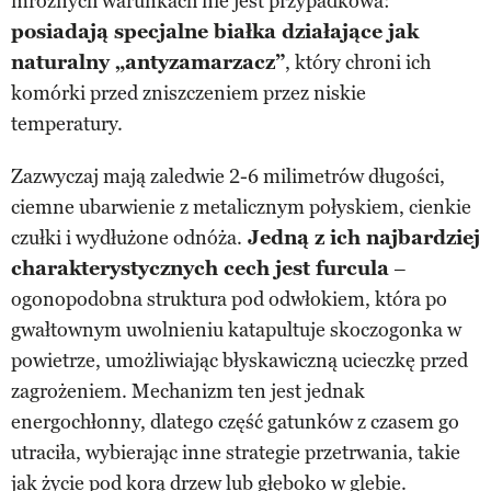
mroźnych warunkach nie jest przypadkowa:
posiadają specjalne białka działające jak
naturalny „antyzamarzacz”
, który chroni ich
komórki przed zniszczeniem przez niskie
temperatury.
Zazwyczaj mają zaledwie 2-6 milimetrów długości,
ciemne ubarwienie z metalicznym połyskiem, cienkie
czułki i wydłużone odnóża.
Jedną z ich najbardziej
charakterystycznych cech jest furcula
–
ogonopodobna struktura pod odwłokiem, która po
gwałtownym uwolnieniu katapultuje skoczogonka w
powietrze, umożliwiając błyskawiczną ucieczkę przed
zagrożeniem. Mechanizm ten jest jednak
energochłonny, dlatego część gatunków z czasem go
utraciła, wybierając inne strategie przetrwania, takie
jak życie pod korą drzew lub głęboko w glebie.