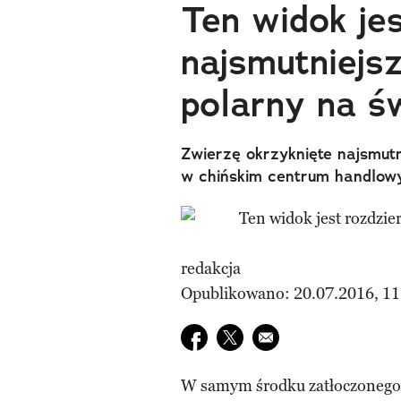
Ten widok jes
najsmutniejs
polarny na ś
Zwierzę okrzyknięte najsmu
w chińskim centrum handlo
redakcja
Opublikowano: 20.07.2016, 11
Udostępnij na facebook
Udostępnij na twitter
E-mail do przyjaciela
W samym środku zatłoczonego 