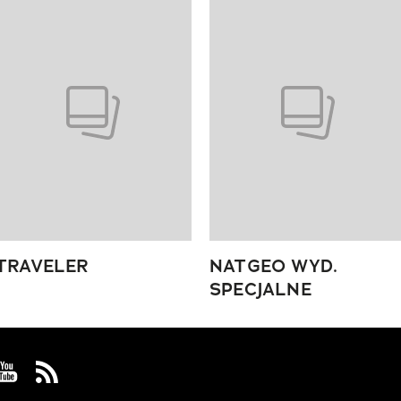
 4 z 4
TRAVELER
NATGEO WYD.
SPECJALNE
 Facebook
us on Instagram
Visit us on Youtube
Visit us on Rss