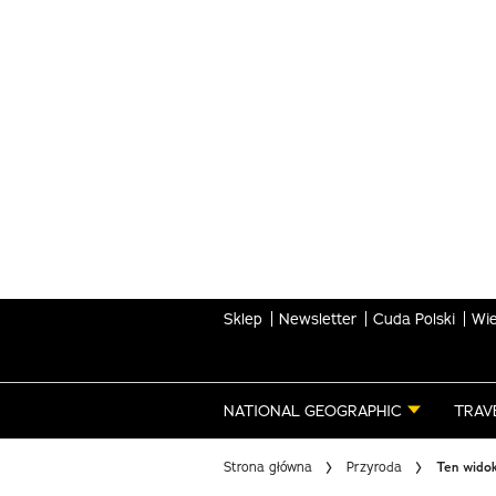
Skip
to
main
content
Sklep
Newsletter
Cuda Polski
Wie
NATIONAL GEOGRAPHIC
TRAV
Strona główna
Przyroda
Ten widok