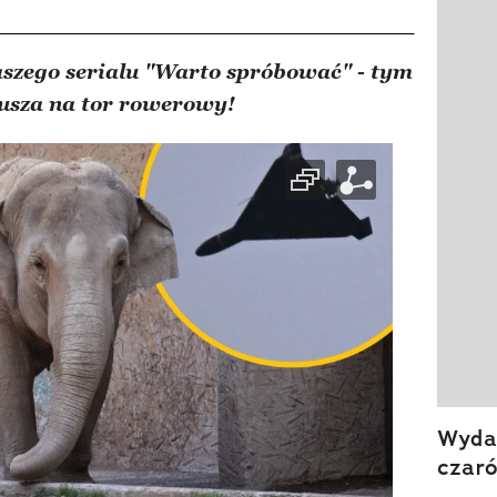
Pokazy
aszego serialu "Warto spróbować" - tym
usza na tor rowerowy!
Wydan
czar