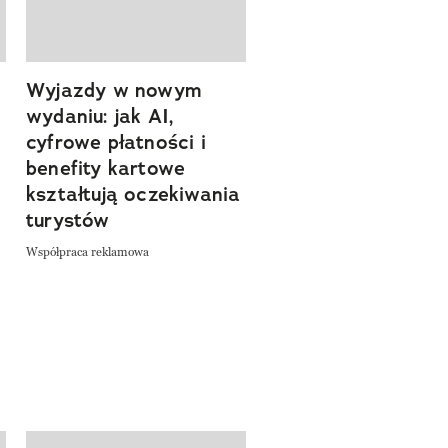
Wyjazdy w nowym
Tam, gdzie kończy 
wydaniu: jak AI,
asfalt, zaczyna się
cyfrowe płatności i
spokój. Wyrusz
benefity kartowe
szlakiem miejsc, kt
kształtują oczekiwania
pozwalają zwolnić 
turystów
odkrywać Polskę bl
natury
Współpraca reklamowa
Współpraca reklamowa