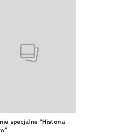
wanie elementu 1 z 1
ie specjalne "Historia
ów"