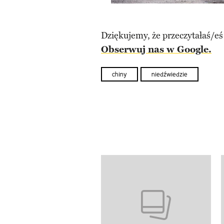
Dziękujemy, że przeczytałaś/eś
Obserwuj nas w Google.
chiny
niedźwiedzie
Pokazywanie elementów od 1 d
previous element