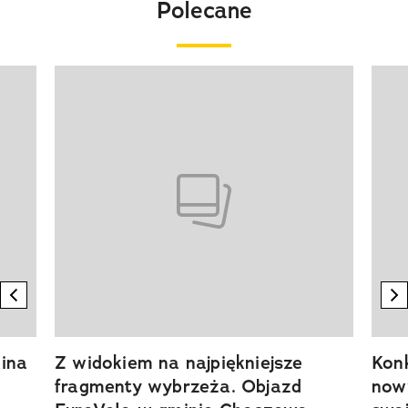
Polecane
Pokazywanie elementu 1 z 20
previous element
n
ina
Z widokiem na najpiękniejsze
Kon
fragmenty wybrzeża. Objazd
now