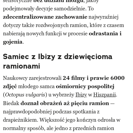
sensoryczne
bez udziału mózgu
, jakby
podejmowały decyzje samodzielnie. To
zdecentralizowane zachowanie
najwyraźniej
dotyczy także rozdwojonych ramion, które z czasem
nabierają nowych funkcji w procesie
odrastania i
gojenia
.
Samiec z Ibizy z dziewięcioma
ramionami
Naukowcy zarejestrowali
24 filmy i prawie 6000
zdjęć
młodego samca
ośmiornicy pospolitej
(
) u wybrzeży
Ibizy
w
Hiszpanii
.
Octopus vulgaris
Biedak
doznał obrażeń aż pięciu ramion
—
najprawdopodobniej podczas spotkania z
drapieżnikiem. Większość jego kończyn odrosła w
normalny sposób, ale jedno z przednich ramion