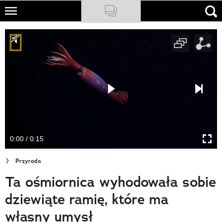
Skip
to
NATIONAL GEOGRAPHIC
main
content
TRAVELER
PODCASTY
Sklep
Newsletter
0:00 / 0:15
Cuda Polski
Przyroda
Wielki Konkurs Fotograficzny
Ta ośmiornica wyhodowała sobie
Trendbook Podróżniczy
dziewiąte ramię, które ma
Polecane
własny umysł