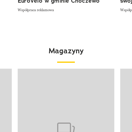
EuroVelo w gminie Choczewo
swoj
Współpraca reklamowa
Współp
Magazyny
Pokazywanie elementu 1 z 4