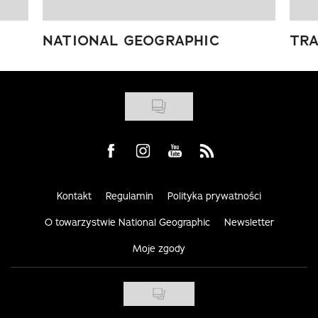
NATIONAL GEOGRAPHIC
TRA
Visit us on Facebook
Visit us on Instagram
Visit us on Youtube
Visit us on Rss
Kontakt
Regulamin
Polityka prywatności
O towarzystwie National Geographic
Newsletter
Moje zgody