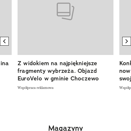
previous element
n
ina
Z widokiem na najpiękniejsze
Kon
fragmenty wybrzeża. Objazd
now
EuroVelo w gminie Choczewo
swoj
Współpraca reklamowa
Współp
Magazyny