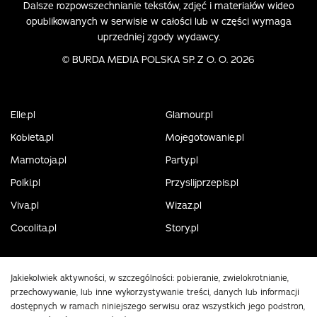
Dalsze rozpowszechnianie tekstów, zdjęć i materiałów wideo
opublikowanych w serwisie w całości lub w części wymaga
uprzedniej zgody wydawcy.
©
BURDA MEDIA POLSKA SP. Z O. O. 2026
Elle.pl
Glamour.pl
Kobieta.pl
Mojegotowanie.pl
Mamotoja.pl
Party.pl
Polki.pl
Przyslijprzepis.pl
Viva.pl
Wizaz.pl
Cocolita.pl
Story.pl
Jakiekolwiek aktywności, w szczególności: pobieranie, zwielokrotnianie,
przechowywanie, lub inne wykorzystywanie treści, danych lub informacji
dostępnych w ramach niniejszego serwisu oraz wszystkich jego podstron,