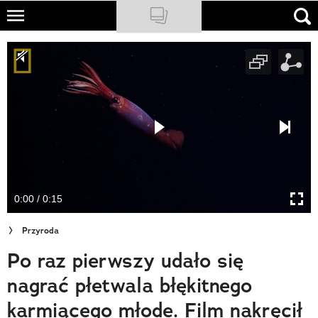
Skip
to
NATIONAL GEOGRAPHIC
main
content
TRAVELER
PODCASTY
Sklep
Newsletter
0:00 / 0:15
Cuda Polski
Przyroda
Wielki Konkurs Fotograficzny
Po raz pierwszy udało się
Trendbook Podróżniczy
nagrać płetwala błękitnego
Polecane
karmiącego młode. Film nakręcił