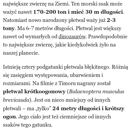
największe zwierzę na Ziemi. Ten morski ssak może
ważyć nawet
170-200 ton i mieć 30 m długości
.
Natomiast nowo narodzony płetwal waży już
2-3
tony
. Ma 6-7 metrów długości. Płetwal jest większy
nawet od wymarłych od
dinozaurów
. Prawdopodobnie
to największe zwierzę, jakie kiedykolwiek żyło na
naszej planecie.
Istnieją cztery podgatunki płetwala błękitnego. Różnią
się zasięgiem występowania, ubarwieniem i
rozmiarami. Na filmie z Timoru nagrany został
płetwal krótkoogonowy
(
Balaenoptera musculus
). Jest on nieco mniejszy od innych
brevicauda
płetwali – ma „tylko”
24 metry długości i krótszy
ogon
. Jego ciało jest też ciemniejsze od innych
ssaków tego gatunku.