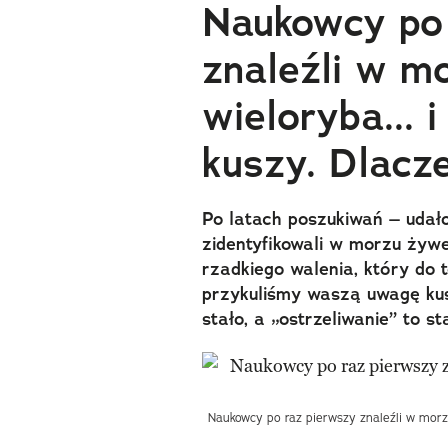
Naukowcy po 
znaleźli w m
wieloryba... i
kuszy. Dlacz
Po latach poszukiwań – udał
zidentyfikowali w morzu żyw
rzadkiego walenia, który do t
przykuliśmy waszą uwagę kusz
stało, a „ostrzeliwanie” to 
Naukowcy po raz pierwszy znaleźli w morzu r