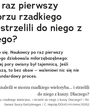
raz pierwszy
orzu rzadkiego
 strzelili do niego z
ego?
o się. Naukowcy po raz pierwszy
ego dziobowala miłorzębozębnego:
ej pory owiany był tajemnicą. Jeśli
ą, to bez obaw – waleniowi nic się nie
standardowy proces.
zadkiego wieloryba... i strzelili do niego z kuszy. Dlaczego? / fot.
Gerard Soury/GettyImages / C. Hayslip/DOI:10.1111/mms.70052