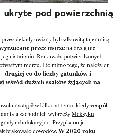
i ukryte pod powierzchnią
y
przez dekady owiany był całkowitą tajemnicą.
wyrzucane przez morze
na brzeg nie
 jego istnieniu. Brakowało potwierdzonych
otwartym morzu. I to mimo tego, że należy on
 –
drugiej co do liczby gatunków i
ej wśród dużych ssaków żyjących na
ala nastąpił w kilka lat temu, kiedy
zespół
dania u zachodnich wybrzeży
Meksyku
ygnały echolokacyjne
. Przypisano je
nak brakowało dowodów.
W 2020 roku