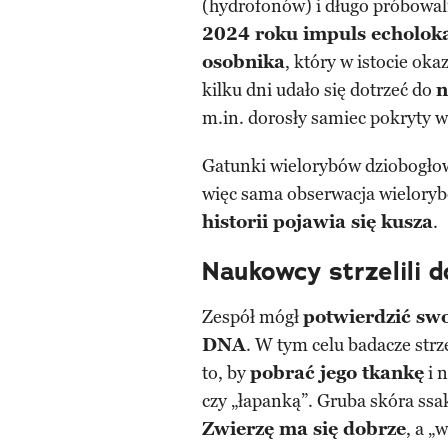
(hydrofonów) i długo próbowal
2024 roku impuls echoloka
osobnika
, który w istocie ok
kilku dni udało się dotrzeć do
n
m.in. dorosły samiec pokryty 
Gatunki wielorybów dziobogło
więc sama obserwacja wielorybó
historii pojawia się kusza
.
Naukowcy strzelili 
Zespół mógł
potwierdzić sw
DNA
. W tym celu badacze strz
to, by
pobrać jego tkankę
i n
czy „łapanką”. Gruba skóra ssak
Zwierzę ma się dobrze
, a „