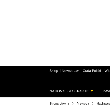
Skip
to
main
content
Sklep
Newsletter
Cuda Polski
Wie
NATIONAL GEOGRAPHIC
TRAV
Strona główna
Przyroda
Naukowcy 