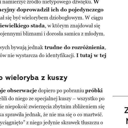
i namierzyć źródło nietypowego dźwięku.
W
cyjny doprowadził ich do pojedynczego
azał się być wielorybem dziobogłowym. W ciągu
iewielkiego stada
, w którym znajdował się
wojennymi bliznami i dorosła samica z młodym.
wych bywają jednak
trudne do rozróżnienia
,
w nie wystarcza do identyfikacji.
I tutaj w tej
do wieloryba z kuszy
oje obserwacje
dopiero po pobraniu
próbki
elili do niego ze specjalnej kuszy – wszystko po
ie niepokoić zwierzęcia zbytnim zbliżeniem się
a sprawiła jednak, że nie ma się o co martwić.
wyciągnięto” z niego jedynie skrawek tłuszczu o