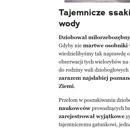
Tajemnicze ssak
wody
Dziobowal miłorzebozębn
Gdyby nie
martwe osobniki 
wiedzielibyśmy tak naprawdę o
obserwacji tych wielorybów na 
do rodziny wali dziobogłowych
zarazem najsłabiej poznan
Ziemi
.
Przełom w poszukiwaniu dziobow
naukowców
prowadzących ba
zarejestrował wyjątkowe
s
tajemniczemu gatunkowi, jed