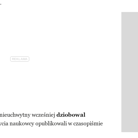
.
Pokazy
to nieuchwytny wcześniej
dziobowal
ycia naukowcy opublikowali w czasopiśmie