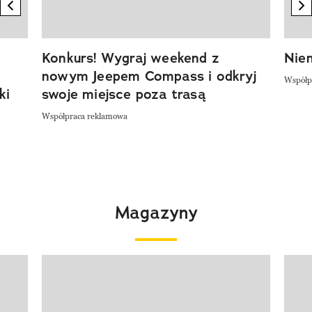
previous element
n
Konkurs! Wygraj weekend z
Niem
nowym Jeepem Compass i odkryj
Współp
ki
swoje miejsce poza trasą
Współpraca reklamowa
Magazyny
Pokazywanie elementu 1 z 4