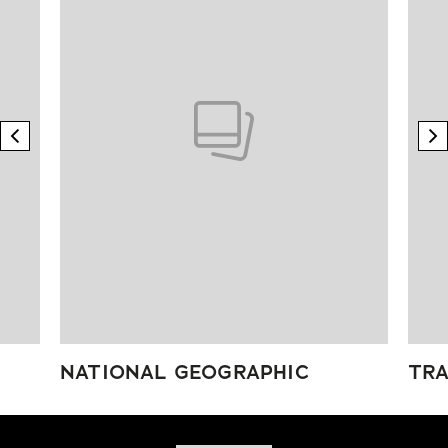
previous element
n
NATIONAL GEOGRAPHIC
TRA