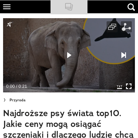
Skip
to
NATIONAL GEOGRAPHIC
main
content
TRAVELER
PODCASTY
Sklep
Newsletter
0:00 / 0:21
Cuda Polski
Przyroda
Wielki Konkurs Fotograficzny
Najdroższe psy świata top10.
Trendbook Podróżniczy
Jakie ceny mogą osiągać
Polecane
szczeniaki i dlaczego ludzie chcą