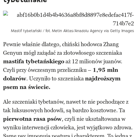
Mastif tybetański / fot. Metin Aktas/Anadolu Agency via Getty Images
Pewnie właśnie dlatego, chiński hodowca Zhang
Genyun mógł zażądać za złotowłosego szczeniaka
mastifa tybetańskiego
aż 12 milionów juanów.
Czyli przy ówczesnym przeliczniku –
1,95 mln
dolarów
. Uczyniło to szczeniaka
najdroższym
psem na świecie.
Ale szczeniaki tybetanów, nawet te nie pochodzące z
tak luksusowych hodowli, są bardzo kosztowne. Ta
pierwotna rasa psów
, czyli nie ukształtowana w
wyniku interwencji człowieka, jest wyjątkowo zdrowa.
Same psy imponują posturą i charakterem. To
jedna z