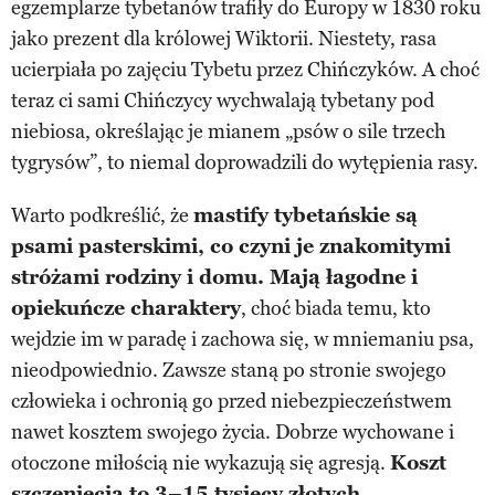
egzemplarze tybetanów trafiły do Europy w 1830 roku
jako prezent dla królowej Wiktorii. Niestety, rasa
ucierpiała po zajęciu Tybetu przez Chińczyków. A choć
teraz ci sami Chińczycy wychwalają tybetany pod
niebiosa, określając je mianem „psów o sile trzech
tygrysów”, to niemal doprowadzili do wytępienia rasy.
Warto podkreślić, że
mastify tybetańskie są
psami pasterskimi, co czyni je znakomitymi
stróżami rodziny i domu. Mają łagodne i
opiekuńcze charaktery
, choć biada temu, kto
wejdzie im w paradę i zachowa się, w mniemaniu psa,
nieodpowiednio. Zawsze staną po stronie swojego
człowieka i ochronią go przed niebezpieczeństwem
nawet kosztem swojego życia. Dobrze wychowane i
otoczone miłością nie wykazują się agresją.
Koszt
szczenięcia to 3–15 tysięcy złotych
.