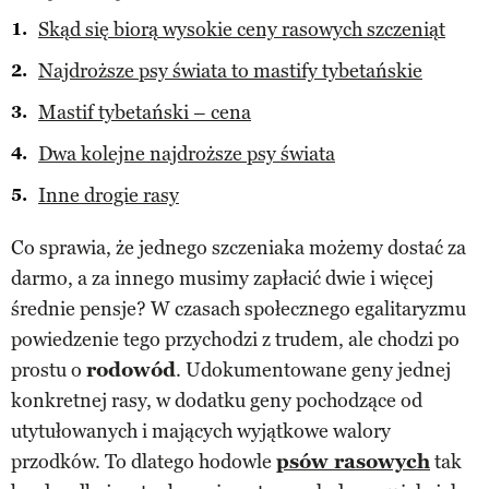
Skąd się biorą wysokie ceny rasowych szczeniąt
Najdroższe psy świata to mastify tybetańskie
Mastif tybetański – cena
Dwa kolejne najdroższe psy świata
Inne drogie rasy
Co sprawia, że jednego szczeniaka możemy dostać za
darmo, a za innego musimy zapłacić dwie i więcej
średnie pensje? W czasach społecznego egalitaryzmu
powiedzenie tego przychodzi z trudem, ale chodzi po
prostu o
rodowód
. Udokumentowane geny jednej
konkretnej rasy, w dodatku geny pochodzące od
utytułowanych i mających wyjątkowe walory
przodków. To dlatego hodowle
psów rasowych
tak