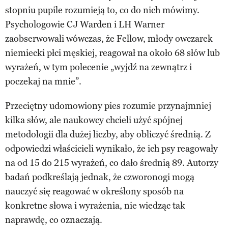
stopniu pupile rozumieją to, co do nich mówimy.
Psychologowie CJ Warden i LH Warner
zaobserwowali wówczas, że Fellow, młody owczarek
niemiecki płci męskiej, reagował na około 68 słów lub
wyrażeń, w tym polecenie „wyjdź na zewnątrz i
poczekaj na mnie”.
Przeciętny udomowiony pies rozumie przynajmniej
kilka słów, ale naukowcy chcieli użyć spójnej
metodologii dla dużej liczby, aby obliczyć średnią. Z
odpowiedzi właścicieli wynikało, że ich psy reagowały
na od 15 do 215 wyrażeń, co dało średnią 89. Autorzy
badań podkreślają jednak, że czworonogi mogą
nauczyć się reagować w określony sposób na
konkretne słowa i wyrażenia, nie wiedząc tak
naprawdę, co oznaczają.