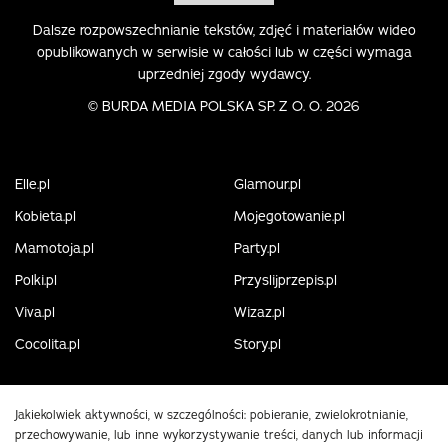
Dalsze rozpowszechnianie tekstów, zdjęć i materiałów wideo
opublikowanych w serwisie w całości lub w części wymaga
uprzedniej zgody wydawcy.
©
BURDA MEDIA POLSKA SP. Z O. O. 2026
Elle.pl
Glamour.pl
Kobieta.pl
Mojegotowanie.pl
Mamotoja.pl
Party.pl
Polki.pl
Przyslijprzepis.pl
Viva.pl
Wizaz.pl
Cocolita.pl
Story.pl
Jakiekolwiek aktywności, w szczególności: pobieranie, zwielokrotnianie,
przechowywanie, lub inne wykorzystywanie treści, danych lub informacji