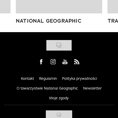
NATIONAL GEOGRAPHIC
TRA
Visit us on Facebook
Visit us on Instagram
Visit us on Youtube
Visit us on Rss
Kontakt
Regulamin
Polityka prywatności
O towarzystwie National Geographic
Newsletter
Moje zgody