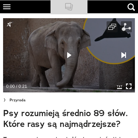
Skip
to
NATIONAL GEOGRAPHIC
main
content
TRAVELER
PODCASTY
Sklep
Newsletter
0:00 / 0:21
Cuda Polski
Przyroda
Wielki Konkurs Fotograficzny
Psy rozumieją średnio 89 słów.
Trendbook Podróżniczy
Które rasy są najmądrzejsze?
Polecane