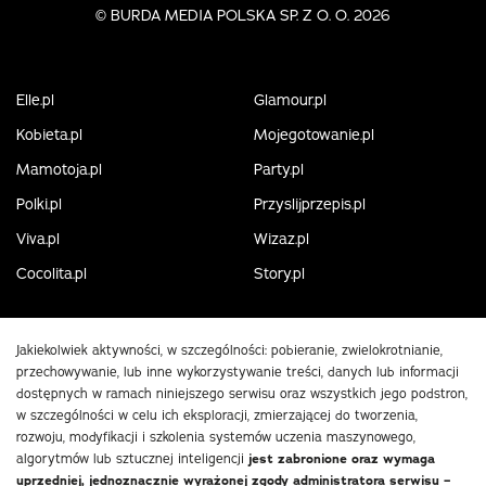
©
BURDA MEDIA POLSKA SP. Z O. O. 2026
Elle.pl
Glamour.pl
Kobieta.pl
Mojegotowanie.pl
Mamotoja.pl
Party.pl
Polki.pl
Przyslijprzepis.pl
Viva.pl
Wizaz.pl
Cocolita.pl
Story.pl
Jakiekolwiek aktywności, w szczególności: pobieranie, zwielokrotnianie,
przechowywanie, lub inne wykorzystywanie treści, danych lub informacji
dostępnych w ramach niniejszego serwisu oraz wszystkich jego podstron,
w szczególności w celu ich eksploracji, zmierzającej do tworzenia,
rozwoju, modyfikacji i szkolenia systemów uczenia maszynowego,
algorytmów lub sztucznej inteligencji
jest zabronione oraz wymaga
uprzedniej, jednoznacznie wyrażonej zgody administratora serwisu –