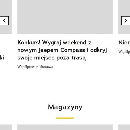
previous element
n
Konkurs! Wygraj weekend z
Niem
nowym Jeepem Compass i odkryj
Współp
ki
swoje miejsce poza trasą
Współpraca reklamowa
Magazyny