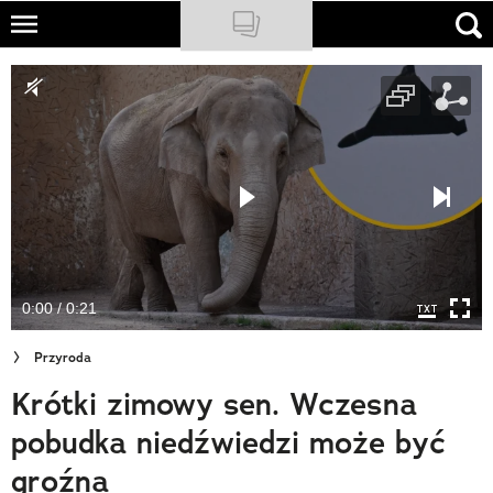
Skip
to
NATIONAL GEOGRAPHIC
main
content
TRAVELER
PODCASTY
Sklep
Newsletter
0:00 / 0:21
Cuda Polski
Przyroda
Wielki Konkurs Fotograficzny
Krótki zimowy sen. Wczesna
Trendbook Podróżniczy
pobudka niedźwiedzi może być
Polecane
groźna