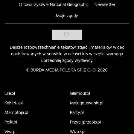
O towarzystwie National Geographic
Newsletter
Moje zgody
Dalsze rozpowszechnianie tekstów, zdjęć i materiałów wideo
opublikowanych w serwisie w całości lub w części wymaga
uprzedniej zgody wydawcy.
©
BURDA MEDIA POLSKA SP. Z O. O. 2026
Elle.pl
Glamour.pl
Kobieta.pl
Mojegotowanie.pl
Mamotoja.pl
Party.pl
Polki.pl
Przyslijprzepis.pl
Viva.pl
Wizaz.pl