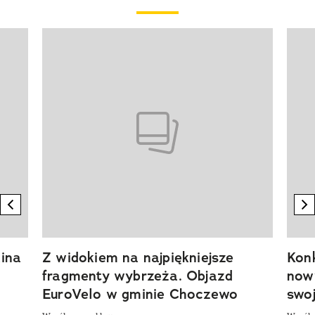
Pokazywanie elementu 1 z 20
previous element
n
ina
Z widokiem na najpiękniejsze
Kon
fragmenty wybrzeża. Objazd
now
EuroVelo w gminie Choczewo
swoj