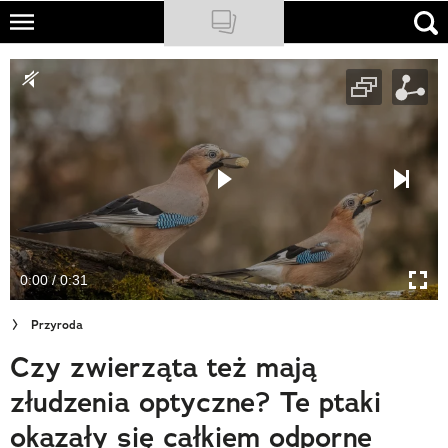
Skip
to
NATIONAL GEOGRAPHIC
main
content
TRAVELER
PODCASTY
Sklep
Newsletter
0:00 / 0:31
Cuda Polski
Przyroda
Wielki Konkurs Fotograficzny
Czy zwierząta też mają
Trendbook Podróżniczy
złudzenia optyczne? Te ptaki
Polecane
okazały się całkiem odporne