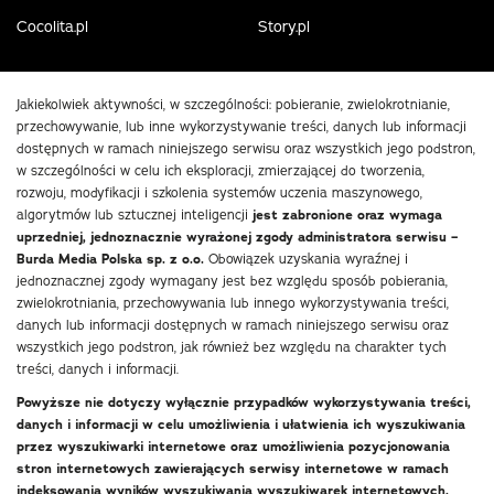
Cocolita.pl
Story.pl
Jakiekolwiek aktywności, w szczególności: pobieranie, zwielokrotnianie,
przechowywanie, lub inne wykorzystywanie treści, danych lub informacji
dostępnych w ramach niniejszego serwisu oraz wszystkich jego podstron,
w szczególności w celu ich eksploracji, zmierzającej do tworzenia,
rozwoju, modyfikacji i szkolenia systemów uczenia maszynowego,
algorytmów lub sztucznej inteligencji
jest zabronione oraz wymaga
uprzedniej, jednoznacznie wyrażonej zgody administratora serwisu –
Burda Media Polska sp. z o.o.
Obowiązek uzyskania wyraźnej i
jednoznacznej zgody wymagany jest bez względu sposób pobierania,
zwielokrotniania, przechowywania lub innego wykorzystywania treści,
danych lub informacji dostępnych w ramach niniejszego serwisu oraz
wszystkich jego podstron, jak również bez względu na charakter tych
treści, danych i informacji.
Powyższe nie dotyczy wyłącznie przypadków wykorzystywania treści,
danych i informacji w celu umożliwienia i ułatwienia ich wyszukiwania
przez wyszukiwarki internetowe oraz umożliwienia pozycjonowania
stron internetowych zawierających serwisy internetowe w ramach
indeksowania wyników wyszukiwania wyszukiwarek internetowych.