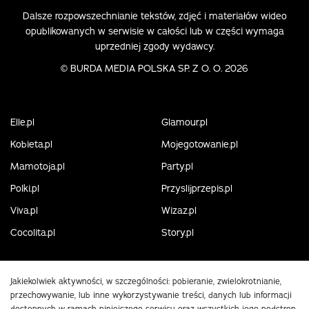
Dalsze rozpowszechnianie tekstów, zdjęć i materiałów wideo
opublikowanych w serwisie w całości lub w części wymaga
uprzedniej zgody wydawcy.
©
BURDA MEDIA POLSKA SP. Z O. O. 2026
Elle.pl
Glamour.pl
Kobieta.pl
Mojegotowanie.pl
Mamotoja.pl
Party.pl
Polki.pl
Przyslijprzepis.pl
Viva.pl
Wizaz.pl
Cocolita.pl
Story.pl
Jakiekolwiek aktywności, w szczególności: pobieranie, zwielokrotnianie,
przechowywanie, lub inne wykorzystywanie treści, danych lub informacji
dostępnych w ramach niniejszego serwisu oraz wszystkich jego podstron,