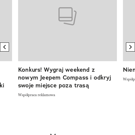
previous element
n
Konkurs! Wygraj weekend z
Niem
nowym Jeepem Compass i odkryj
Współp
ki
swoje miejsce poza trasą
Współpraca reklamowa