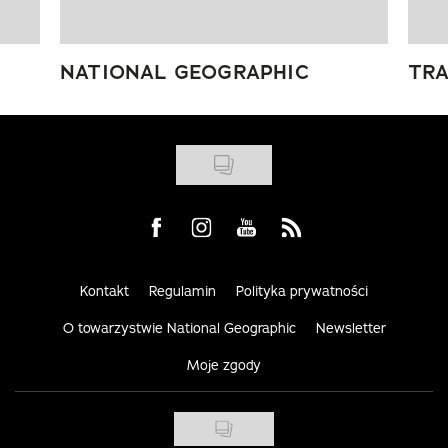
NATIONAL GEOGRAPHIC
TRA
Visit us on Facebook
Visit us on Instagram
Visit us on Youtube
Visit us on Rss
Kontakt
Regulamin
Polityka prywatności
O towarzystwie National Geographic
Newsletter
Moje zgody