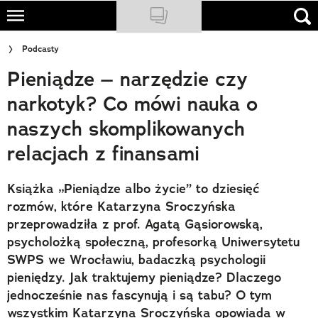
Skip
to
NATIONAL GEOGRAPHIC
Podcasty
main
Pieniądze – narzędzie czy
content
TRAVELER
narkotyk? Co mówi nauka o
PODCASTY
naszych skomplikowanych
Sklep
relacjach z finansami
Newsletter
Książka „Pieniądze albo życie” to dziesięć
Cuda Polski
rozmów, które Katarzyna Sroczyńska
przeprowadziła z prof. Agatą Gąsiorowską,
Wielki Konkurs Fotograficzny
psycholożką społeczną, profesorką Uniwersytetu
SWPS we Wrocławiu, badaczką psychologii
Trendbook Podróżniczy
pieniędzy. Jak traktujemy pieniądze? Dlaczego
jednocześnie nas fascynują i są tabu? O tym
Polecane
wszystkim Katarzyna Sroczyńska opowiada w