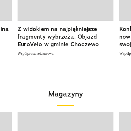
ina
Z widokiem na najpiękniejsze
Kon
fragmenty wybrzeża. Objazd
now
EuroVelo w gminie Choczewo
swoj
Współpraca reklamowa
Współp
Magazyny
Pokazywanie elementu 1 z 4