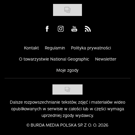
Visit us on Facebook
Visit us on Instagram
Visit us on Youtube
Visit us on Rss
Kontakt
Regulamin
Polityka prywatności
O towarzystwie National Geographic
Newsletter
Moje zgody
Dalsze rozpowszechnianie tekstów, zdjęć i materiałów wideo
opublikowanych w serwisie w całości lub w części wymaga
uprzedniej zgody wydawcy.
©
BURDA MEDIA POLSKA SP. Z O. O. 2026