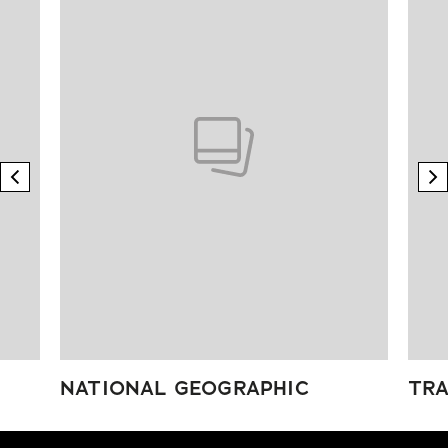
previous element
n
NATIONAL GEOGRAPHIC
TRA