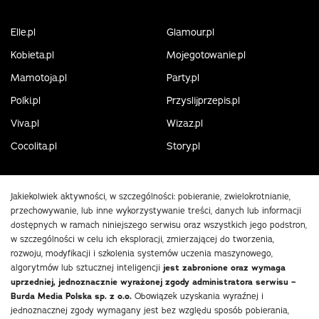
Elle.pl
Glamour.pl
Kobieta.pl
Mojegotowanie.pl
Mamotoja.pl
Party.pl
Polki.pl
Przyslijprzepis.pl
Viva.pl
Wizaz.pl
Cocolita.pl
Story.pl
Jakiekolwiek aktywności, w szczególności: pobieranie, zwielokrotnianie,
przechowywanie, lub inne wykorzystywanie treści, danych lub informacji
dostępnych w ramach niniejszego serwisu oraz wszystkich jego podstron,
w szczególności w celu ich eksploracji, zmierzającej do tworzenia,
rozwoju, modyfikacji i szkolenia systemów uczenia maszynowego,
algorytmów lub sztucznej inteligencji
jest zabronione oraz wymaga
uprzedniej, jednoznacznie wyrażonej zgody administratora serwisu –
Burda Media Polska sp. z o.o.
Obowiązek uzyskania wyraźnej i
jednoznacznej zgody wymagany jest bez względu sposób pobierania,