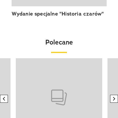
Wydanie specjalne "Historia czarów"
Polecane
Pokazywanie elementu 1 z 20
previous element
n