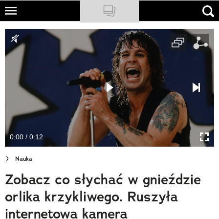
Skip
to
NATIONAL GEOGRAPHIC
main
content
TRAVELER
PODCASTY
Sklep
Newsletter
0:00 / 0:12
Cuda Polski
Nauka
Wielki Konkurs Fotograficzny
Zobacz co słychać w gnieździe
Trendbook Podróżniczy
orlika krzykliwego. Ruszyła
Polecane
internetowa kamera