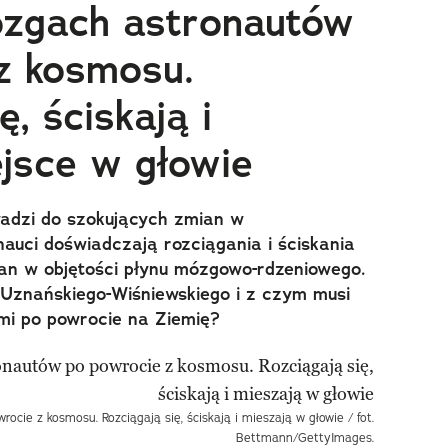
zgach astronautów
z kosmosu.
ę, ściskają i
ejsce w głowie
wadzi do szokujących zmian w
auci doświadczają rozciągania i ściskania
an w objętości płynu mózgowo-rdzeniowego.
 Uznańskiego-Wiśniewskiego i z czym musi
ami po powrocie na Ziemię?
ie z kosmosu. Rozciągają się, ściskają i mieszają w głowie / fot.
Bettmann/GettyImages.