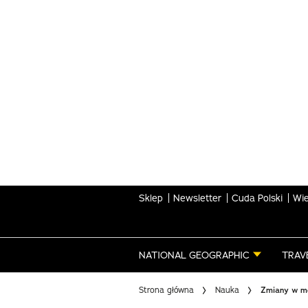
Skip
to
main
content
Sklep
Newsletter
Cuda Polski
Wie
NATIONAL GEOGRAPHIC
TRAV
Strona główna
Nauka
Zmiany w mó