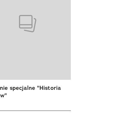
ie specjalne "Historia
ów"