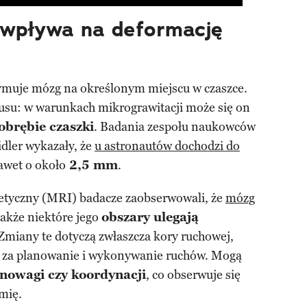
 wpływa na deformację
rzymuje mózg na określonym miejscu w czaszce.
usu: w warunkach mikrograwitacji może się on
brębie czaszki
. Badania zespołu naukowców
dler wykazały, że
u astronautów dochodzi do
awet o około
2,5 mm
.
tyczny (MRI) badacze zaobserwowali, że
mózg
 także niektóre jego
obszary ulegają
 Zmiany te dotyczą zwłaszcza kory ruchowej,
ej za planowanie i wykonywanie ruchów. Mogą
nowagi czy koordynacji
, co obserwuje się
mię.