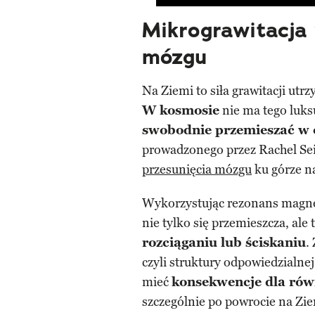
Mikrograwitacja
mózgu
Na Ziemi to siła grawitacji ut
W kosmosie
nie ma tego luks
swobodnie przemieszać w o
prowadzonego przez Rachel Sei
przesunięcia mózgu
ku górze n
Wykorzystując rezonans magne
nie tylko się przemieszcza, ale
rozciąganiu lub ściskaniu
.
czyli struktury odpowiedzialn
mieć
konsekwencje dla rów
szczególnie po powrocie na Zie