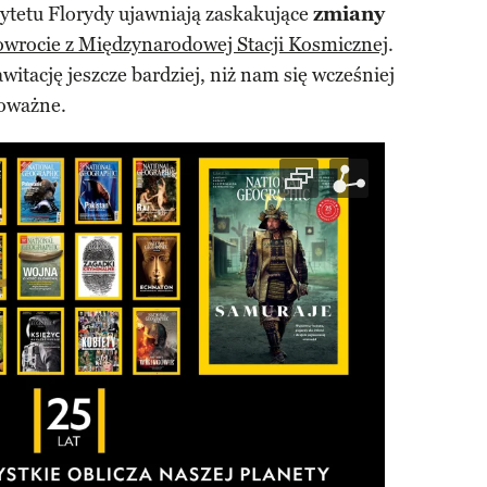
tetu Florydy ujawniają zaskakujące
zmiany
owrocie z Międzynarodowej Stacji Kosmicznej
.
witację jeszcze bardziej, niż nam się wcześniej
poważne.