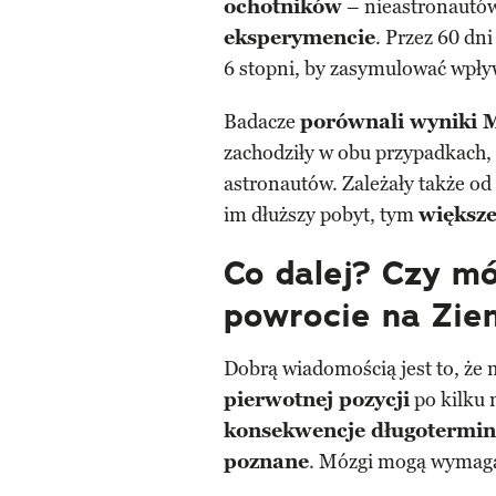
ochotników
– nieastronautów 
eksperymencie
. Przez 60 dn
6 stopni, by zasymulować wpły
Badacze
porównali wyniki 
zachodziły w obu przypadkach, 
astronautów. Zależały także od
im dłuższy pobyt, tym
większ
Co dalej? Czy m
powrocie na Zie
Dobrą wiadomością jest to, że
pierwotnej pozycji
po kilku 
konsekwencje długotermino
poznane
. Mózgi mogą wymagać 