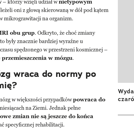
– którzy wzięli udział w
nietypowym
i leżeli oni z głową skierowaną w dół pod kątem
w mikrograwitacji na organizm.
MRI obu grup
. Odkryto, że choć zmiany
to były znacznie bardziej wyraźne u
 czasu spędzonego w przestrzeni kosmicznej –
e przemieszczenia w mózgu
.
ózg wraca do normy po
mię?
Wydan
czar
 mózg w większości przypadków
powraca do
miesiącach na Ziemi. Jednak pełne
we zmian nie są jeszcze do końca
specyficznej rehabilitacji.