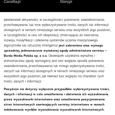
Cocolita.pl
Story.pl
Jakiekolwiek aktywności, w szczególności: pobieranie, zwielokrotnianie,
przechowywanie, lub inne wykorzystywanie treści, danych lub informacji
dostępnych w ramach niniejszego serwisu oraz wszystkich jego podstron,
w szczególności w celu ich eksploracji, zmierzającej do tworzenia,
rozwoju, modyfikacji i szkolenia systemów uczenia maszynowego,
algorytmów lub sztucznej inteligencji
jest zabronione oraz wymaga
uprzedniej, jednoznacznie wyrażonej zgody administratora serwisu –
Burda Media Polska sp. z o.o.
Obowiązek uzyskania wyraźnej i
jednoznacznej zgody wymagany jest bez względu sposób pobierania,
zwielokrotniania, przechowywania lub innego wykorzystywania treści,
danych lub informacji dostępnych w ramach niniejszego serwisu oraz
wszystkich jego podstron, jak również bez względu na charakter tych
treści, danych i informacji.
Powyższe nie dotyczy wyłącznie przypadków wykorzystywania treści,
danych i informacji w celu umożliwienia i ułatwienia ich wyszukiwania
przez wyszukiwarki internetowe oraz umożliwienia pozycjonowania
stron internetowych zawierających serwisy internetowe w ramach
indeksowania wyników wyszukiwania wyszukiwarek internetowych.