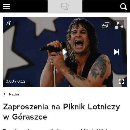
Skip
to
NATIONAL GEOGRAPHIC
main
content
TRAVELER
PODCASTY
Sklep
Newsletter
0:00 / 0:12
Cuda Polski
Nauka
Wielki Konkurs Fotograficzny
Zaproszenia na Piknik Lotniczy
Trendbook Podróżniczy
w Góraszce
Polecane