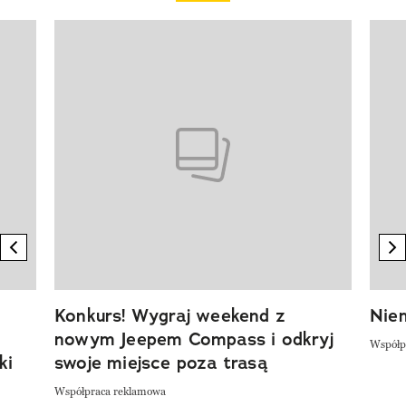
Pokazywanie elementu 1 z 20
previous element
n
Konkurs! Wygraj weekend z
Niem
nowym Jeepem Compass i odkryj
Współp
ki
swoje miejsce poza trasą
Współpraca reklamowa