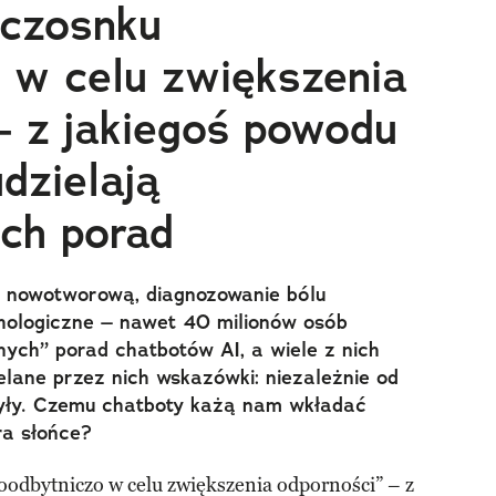
 czosnku
 w celu zwiększenia
– z jakiegoś powodu
dzielają
ych porad
ę nowotworową, diagnozowanie bólu
hologiczne – nawet 40 milionów osób
nych” porad chatbotów AI, a wiele z nich
elane przez nich wskazówki: niezależnie od
 były. Czemu chatboty każą nam wkładać
ra słońce?