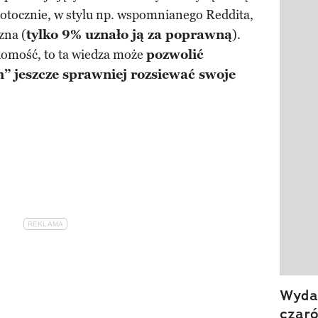
otocznie, w stylu np. wspomnianego Reddita,
Pokazy
zna (
tylko 9% uznało ją za poprawną
).
domość, to ta wiedza może
pozwolić
 jeszcze sprawniej rozsiewać swoje
Wydan
czar