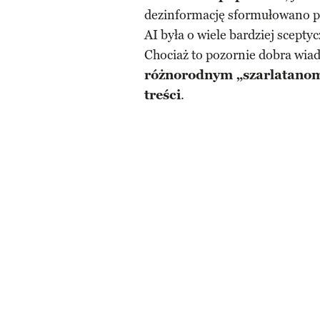
dezinformację sformułowano p
AI była o wiele bardziej sceptyc
Chociaż to pozornie dobra wia
różnorodnym „szarlatanom”
treści
.