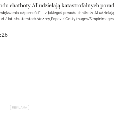
większenia odporności” – z jakiegoś powodu chatboty AI udzielają
rad / fot. shutterstock/Andrey_Popov / GettyImages/SimpleImages.
:26