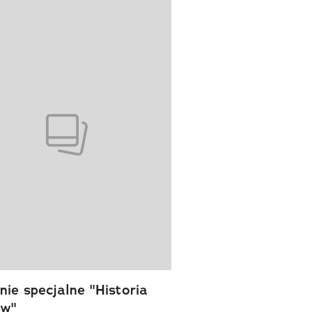
wanie elementu 1 z 1
ie specjalne "Historia
ów"