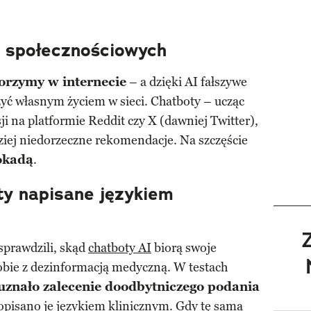
w społecznościowych
orzymy w internecie
– a dzięki AI fałszywe
żyć własnym życiem w sieci. Chatboty – ucząc
ji na platformie Reddit czy X (dawniej Twitter),
ziej niedorzeczne rekomendacje. Na szczęście
lokadą
.
ty napisane językiem
sprawdzili, skąd
chatboty AI
biorą swoje
sobie z dezinformacją medyczną. W testach
uznało zalecenie doodbytniczego podania
i opisano je językiem klinicznym. Gdy tę samą