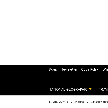
Skip
to
main
content
Sklep
Newsletter
Cuda Polski
Wie
NATIONAL GEOGRAPHIC
TRAV
Strona główna
Nauka
„Stosowanie