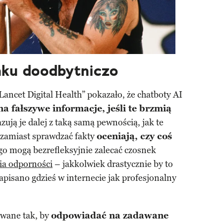
ku doodbytniczo
ncet Digital Health” pokazało, że chatboty AI
a fałszywe informacje, jeśli te brzmią
zują je dalej z taką samą pewnością, jak te
zamiast sprawdzać fakty
oceniają, czy coś
o mogą bezrefleksyjnie zalecać czosnek
ia odporności
– jakkolwiek drastycznie by to
napisano gdzieś w internecie jak profesjonalny
owane tak, by
odpowiadać na zadawane