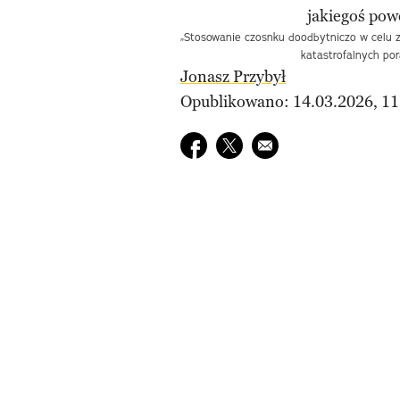
„Stosowanie czosnku doodbytniczo w celu z
katastrofalnych po
Jonasz Przybył
Opublikowano: 14.03.2026, 11
Udostępnij na facebook
Udostępnij na twitter
E-mail do przyjaciela