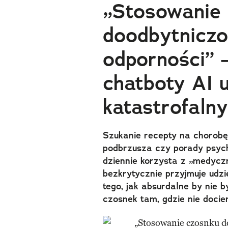
„Stosowanie
doodbytniczo
odporności” 
chatboty AI u
katastrofaln
Szukanie recepty na chorob
podbrzusza czy porady psyc
dziennie korzysta z „medycz
bezkrytycznie przyjmuje udzi
tego, jak absurdalne by nie
czosnek tam, gdzie nie docie