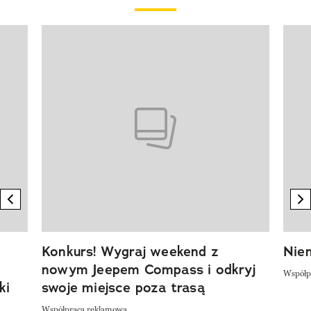
Pokazywanie elementu 1 z 20
previous element
n
Konkurs! Wygraj weekend z
Niem
nowym Jeepem Compass i odkryj
Współp
ki
swoje miejsce poza trasą
Współpraca reklamowa