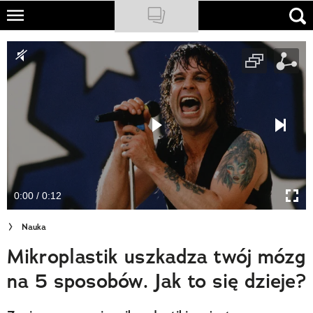
Skip
to
NATIONAL GEOGRAPHIC
main
content
TRAVELER
PODCASTY
Sklep
Newsletter
0:00 / 0:12
Cuda Polski
Nauka
Wielki Konkurs Fotograficzny
Mikroplastik uszkadza twój mózg
Trendbook Podróżniczy
na 5 sposobów. Jak to się dzieje?
Polecane