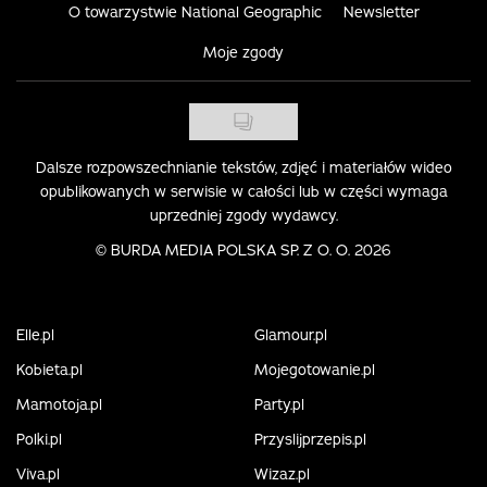
O towarzystwie National Geographic
Newsletter
Moje zgody
Dalsze rozpowszechnianie tekstów, zdjęć i materiałów wideo
opublikowanych w serwisie w całości lub w części wymaga
uprzedniej zgody wydawcy.
©
BURDA MEDIA POLSKA SP. Z O. O. 2026
Elle.pl
Glamour.pl
Kobieta.pl
Mojegotowanie.pl
Mamotoja.pl
Party.pl
Polki.pl
Przyslijprzepis.pl
Viva.pl
Wizaz.pl