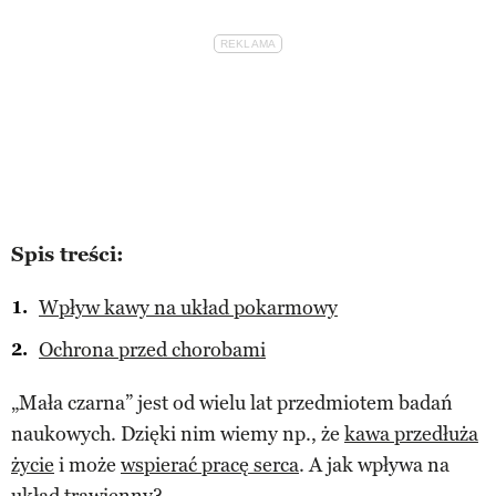
Spis treści:
Wpływ kawy na układ pokarmowy
Ochrona przed chorobami
„Mała czarna” jest od wielu lat przedmiotem badań
naukowych. Dzięki nim wiemy np., że
kawa przedłuża
życie
i może
wspierać pracę serca
. A jak wpływa na
układ trawienny?