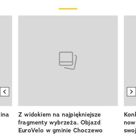
Pokazywanie elementu 1 z 20
previous element
n
ina
Z widokiem na najpiękniejsze
Kon
fragmenty wybrzeża. Objazd
now
EuroVelo w gminie Choczewo
swoj