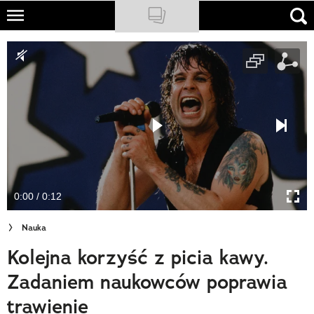
Skip
to
NATIONAL GEOGRAPHIC
main
content
TRAVELER
PODCASTY
Sklep
Newsletter
0:00 / 0:12
Cuda Polski
Nauka
Wielki Konkurs Fotograficzny
Kolejna korzyść z picia kawy.
Trendbook Podróżniczy
Zadaniem naukowców poprawia
Polecane
trawienie