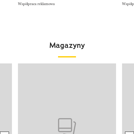
Współpraca reklamowa
Współp
Magazyny
Pokazywanie elementu 1 z 4